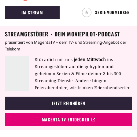
von Lee Child. Darin wird der Ex-Militär Jack
IM STREAM
SERIE VORMERKEN
Reacher wegen Mordes festgenommen.
Daraufhin muss er seine Unschuld beweisen.
STREAMGESTÖBER - DEIN MOVIEPILOT-PODCAST
präsentiert von MagentaTV – dem TV- und Streaming-Angebot der
Telekom
Stürz dich mit uns
jeden Mittwoch
ins
Streamgestöber auf die gehypten und
geheimen Serien & Filme deiner 3 bis 300
Streaming-Dienste. Andere bingen
Feierabendbier, wir trinken Feierabendserien.
JETZT REINHÖREN
MAGENTA TV ENTDECKEN