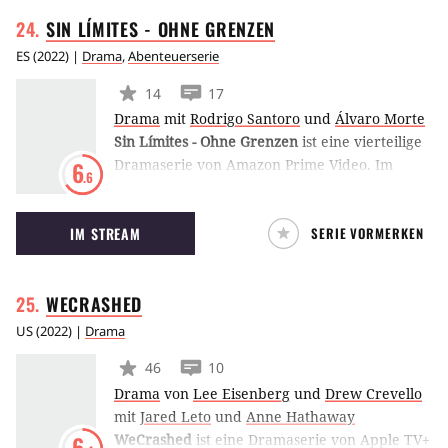
die schwierige Welt um sich herum
SIN LÍMITES - OHNE
GRENZEN
navigieren.
ES
(
2022
) |
Drama
,
Abenteuerserie
14
17
Drama
mit
Rodrigo Santoro
und
Álvaro Morte
Sin Límites - Ohne Grenzen
ist eine vierteilige
Dramaserie von Amazon Prime Video. Im
6
.6
Zentrum der Serie steht die abenteuerliche
Reise von Juan Sebastián Elcano und
IM STREAM
SERIE VORMERKEN
Ferdinand Magellan, die vor 500 Jahren die
Weltmeere erkundeten.
WECRASHED
US
(
2022
) |
Drama
46
10
Drama
von
Lee Eisenberg
und
Drew Crevello
mit
Jared Leto
und
Anne Hathaway
WeCrashed
ist eine Dramaserie von Apple TV+
6