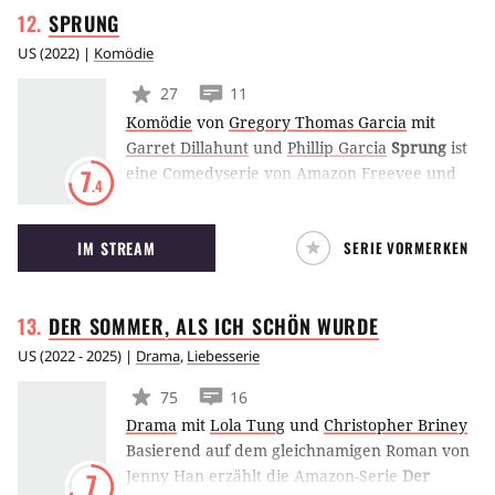
SPRUNG
muss.
US
(
2022
) |
Komödie
27
11
Komödie
von
Gregory Thomas Garcia
mit
Garret Dillahunt
und
Phillip Garcia
Sprung
ist
eine Comedyserie von Amazon Freevee und
7
.4
wurde von Greg Garcia erschaffen. Darin zieht
der gerade aus dem Gefängnis entlassene Jack
IM STREAM
SERIE VORMERKEN
mit seinem ehemaligen Zellengenossen
zusammen. Er ist entschlossen, sein Leben
umzukrempeln - und dann steht eine globale
DER SOMMER, ALS ICH SCHÖN
WURDE
Pandemie bevor.
US
(
2022 - 2025
) |
Drama
,
Liebesserie
75
16
Drama
mit
Lola Tung
und
Christopher Briney
Basierend auf dem gleichnamigen Roman von
Jenny Han erzählt die Amazon-Serie
Der
7