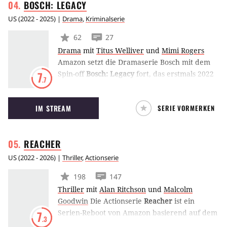
BOSCH:
LEGACY
US
(
2022 - 2025
) |
Drama
,
Kriminalserie
62
27
Drama
mit
Titus Welliver
und
Mimi Rogers
Amazon setzt die Dramaserie Bosch mit dem
Spin-off
Bosch: Legacy
fort, das erstmals 2022
7
.7
bei Amazon Freevee erschienen ist. In der
neuen Serie beginnt Harry Bosch einen neuen
IM STREAM
SERIE VORMERKEN
Lebensabschnitt und muss mit Anwältin
Honey Chandler zusammenarbeiten, um für
Gerechtigkeit zu kämpfen.
REACHER
US
(
2022 - 2026
) |
Thriller
,
Actionserie
198
147
Thriller
mit
Alan Ritchson
und
Malcolm
Goodwin
Die Actionserie
Reacher
ist ein
Serien-Reboot von Amazon basierend auf dem
7
.3
Charakter Jack Reacher aus der Buchreihe