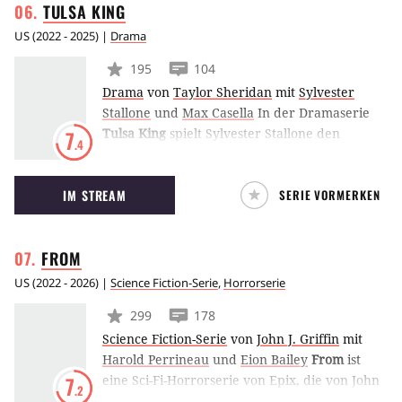
TULSA
KING
US
(
2022 - 2025
) |
Drama
195
104
Drama
von
Taylor Sheridan
mit
Sylvester
Stallone
und
Max Casella
In der Dramaserie
Tulsa King
spielt Sylvester Stallone den
7
.4
italienischen Gangster Dwight, mit seiner
Mafia-Familie einen Neuanfang in Tulsa im US-
IM STREAM
SERIE VORMERKEN
Bundesstaat Oklahoma wagt. Die Serie Tulsa
King feiert ihre Premiere im November 2022
bei Paramount+.
FROM
US
(
2022 - 2026
) |
Science Fiction-Serie
,
Horrorserie
299
178
Science Fiction-Serie
von
John J. Griffin
mit
Harold Perrineau
und
Eion Bailey
From
ist
eine Sci-Fi-Horrorserie von Epix, die von John
7
.2
Griffin erdacht wurde. Die Serie handelt von