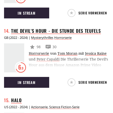
Sommer, als ich schön wurde
(Original: The
Summer I Turned Pretty) von einer
IM STREAM
SERIE VORMERKEN
Jugendlichen, die in ein Liebesdreieck mit
zwei Brüdern gerät. Die Coming-of-Age-Serie
behandelt Themen wie Freundschaft, Liebe,
THE DEVIL'S HOUR - DIE STUNDE DES
TEUFELS
Trennungsschmerz sowie die Magie eines
perfekten Sommers.
GB
(
2022 - 2024
) |
Mysterythriller
,
Horrorserie
98
30
Horrorserie
von
Tom Moran
mit
Jessica Raine
und
Peter Capaldi
Die Thrillerserie The Devil’s
Hour aus dem Hause Amazon Prime Video
6
.9
folgt den Erlebnissen von Lucy Chambers, die
jede Nacht zur gleichen Zeit um 3:33 Uhr
IM STREAM
SERIE VORMERKEN
aufwacht und in eine Reihe brutaler Morde
verwickelt wird.
HALO
US
(
2022 - 2024
) |
Actionserie
,
Science Fiction-Serie