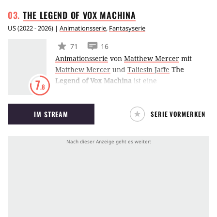
bereit ist zu töten.
THE LEGEND OF VOX
MACHINA
US
(
2022 - 2026
) |
Animationsserie
,
Fantasyserie
71
16
Animationsserie
von
Matthew Mercer
mit
Matthew Mercer
und
Taliesin Jaffe
The
Legend of Vox Machina
ist eine
7
.8
Animationsserie über die Abenteuer einer
bunt durchgemischten Heldentruppe in einer
IM STREAM
SERIE VORMERKEN
Fantasywelt. Sie basiert auf der Webserie
Critical Role, in der Spielleiter Matthew
Mercer mit namhaften Synchronsprechern ein
Dungeons & Dragons-Abenteuer durchführt.