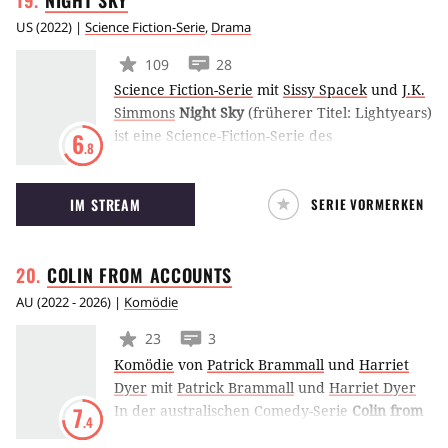
NIGHT
SKY
US
(
2022
) |
Science Fiction-Serie
,
Drama
109
28
Science Fiction-Serie
mit
Sissy Spacek
und
J.K.
Simmons
Night Sky
(früherer Titel: Lightyears)
ist eine Science-Fiction-Serie des
6
.8
Streamingdiensts Amazon Prime Video. Darin
entdeckt ein Ehepaar eine mysteriöse
IM STREAM
SERIE VORMERKEN
Kammer in ihrem Garten, die das Tor zu
einem fremden Planeten beherbergt.
COLIN FROM
ACCOUNTS
AU
(
2022 - 2026
) |
Komödie
23
3
Komödie
von
Patrick Brammall
und
Harriet
Dyer
mit
Patrick Brammall
und
Harriet Dyer
In der australischen Comedy-Serie
Colin from
7
.4
Accounts
von und mit Patrick Brammall und