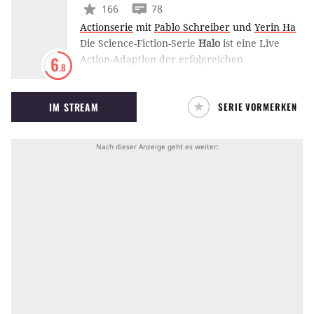
166
78
Actionserie
mit
Pablo Schreiber
und
Yerin Ha
Die Science-Fiction-Serie
Halo
ist eine Live
Action-Adaption der erfolgreichen
6
.8
gleichnamigen Videospielreihe für den
Streamingdienst Paramount+. Darin befindet
IM STREAM
SERIE VORMERKEN
sich die Menschheit im 26. Jahrhundert in
einem verheerenden Krieg mit der Allianz,
einem Zusammenschluss verschiedener
Alienvölker.