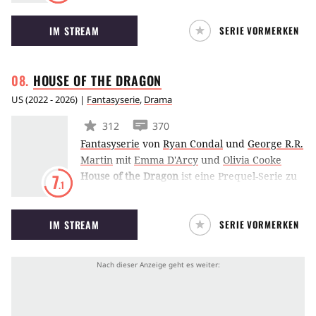
einer Stadt, aus der es kein Entkommen mehr
IM STREAM
SERIE VORMERKEN
gibt. Die Bewohner:innen versuchen einen
Ausweg zu finden, während grausame
Monster zur Bedrohung werden.
HOUSE OF THE
DRAGON
US
(
2022 - 2026
) |
Fantasyserie
,
Drama
312
370
Fantasyserie
von
Ryan Condal
und
George R.R.
Martin
mit
Emma D'Arcy
und
Olivia Cooke
House of the Dragon
ist eine Prequel-Serie zu
7
.1
Game of Thrones und erzählt die Geschichte
des Hauses Targaryen. Die Handlung spielt ca.
IM STREAM
SERIE VORMERKEN
200 Jahre vor der Hauptserie und basiert auf
dem Buch Feuer und Blut von George R. R.
Martin, das im November 2018 erschienen ist.