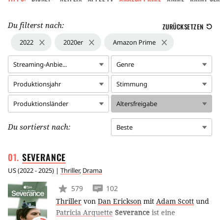
Du filterst nach:
ZURÜCKSETZEN
2022
2020er
Amazon Prime
Streaming-Anbie...
Genre
Produktionsjahr
Stimmung
Produktionsländer
Altersfreigabe
Du sortierst nach:
Beste
SEVERANCE
US
(
2022 - 2025
) |
Thriller
,
Drama
579
102
Thriller
von
Dan Erickson
mit
Adam Scott
und
Patricia Arquette
Severance
ist eine