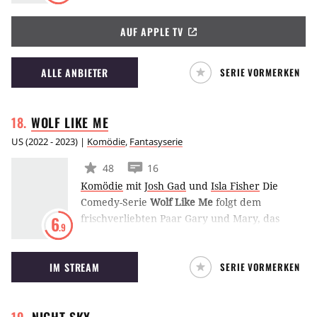
attackiert wird und ihm entkommen kann. Als
AUF APPLE TV
sie ihren Peiniger aufspüren will, findet sie
heraus, dass dieser ein durch die Zeit
reisender Serienkiller ist.
ALLE ANBIETER
SERIE VORMERKEN
WOLF LIKE
ME
US
(
2022 - 2023
) |
Komödie
,
Fantasyserie
48
16
Komödie
mit
Josh Gad
und
Isla Fisher
Die
Comedy-Serie
Wolf Like Me
folgt dem
frischverliebten Paar Gary und Mary, das
6
.9
einige Hürden überwinden muss. Während
Gary nach dem Tod seiner Frau ein
IM STREAM
SERIE VORMERKEN
emotionales Wrack ist, hütet Mary ein dunkles
Geheimnis, das sie niemandem anvertrauen
kann.