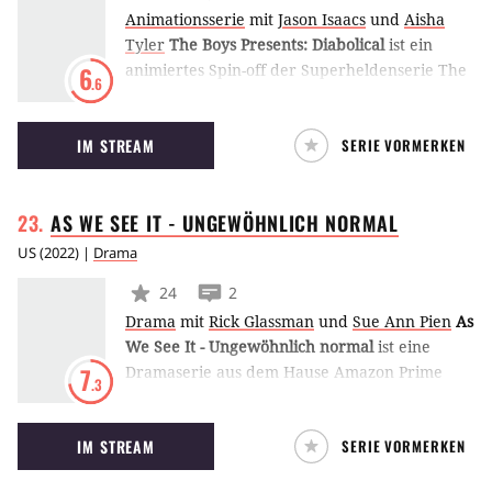
Animationsserie
mit
Jason Isaacs
und
Aisha
Tyler
The Boys Presents: Diabolical
ist ein
animiertes Spin-off der Superheldenserie The
6
.6
Boys aus dem Hause Amazon Prime Video. Als
Anthologie erzählt jede Episode eine eigene
IM STREAM
SERIE VORMERKEN
schockierende, blutige und witzige Geschichte
aus der Welt von The Boys.
AS WE SEE IT - UNGEWÖHNLICH
NORMAL
US
(
2022
) |
Drama
24
2
Drama
mit
Rick Glassman
und
Sue Ann Pien
As
We See It
- Ungewöhnlich normal
ist eine
Dramaserie aus dem Hause Amazon Prime
7
.3
Video. Die Serie folgt drei Freunden mit
Autismus, die nach ein wenig Normalität
IM STREAM
SERIE VORMERKEN
streben: einen Job bekommen, einen Job
behalten, Freunde machen, sich verlieben und