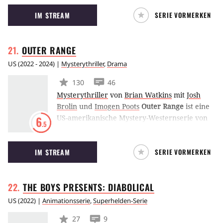
Harriet Dyer führt der Zufall Gordon und
IM STREAM
SERIE VORMERKEN
Ashley bei einem Autounfall samt verletztem
Hund zusammen. Langsam entdecken die
zwei Singles aus Sydney ihren Humor, ihre
OUTER
RANGE
Lebens-Narben und das wahre Selbst hinter
ihrer Fassade. (ES)
US
(
2022 - 2024
) |
Mysterythriller
,
Drama
130
46
Mysterythriller
von
Brian Watkins
mit
Josh
Brolin
und
Imogen Poots
Outer Range
ist eine
US-amerikanische Mystery-Westernserie von
6
.5
Amazon Prime Video. Josh Brolin spielt darin
den Rancher Royal Abbott, der ein
IM STREAM
SERIE VORMERKEN
unergründliches Mysterium auf seinem Land
entdeckt und nun um seine Familie und seine
Art zu Leben kämpfen muss.
THE BOYS PRESENTS:
DIABOLICAL
US
(
2022
) |
Animationsserie
,
Superhelden-Serie
27
9