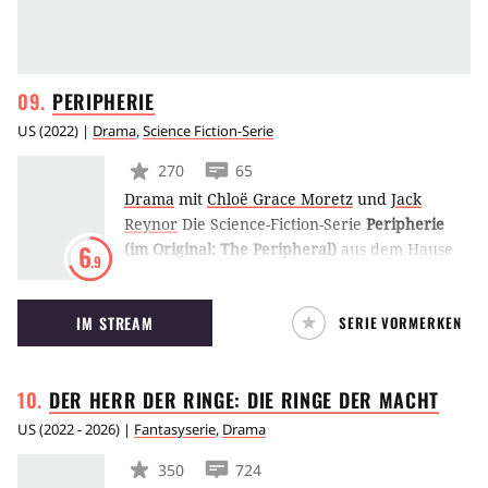
PERIPHERIE
US
(
2022
) |
Drama
,
Science Fiction-Serie
270
65
Drama
mit
Chloë Grace Moretz
und
Jack
Reynor
Die Science-Fiction-Serie
Peripherie
(im Original: The Peripheral)
aus dem Hause
6
.9
Amazon spielt in einer Zukunft, in der die
Gesellschaft durch den technologischen
IM STREAM
SERIE VORMERKEN
Fortschritt verändert wurde. Hier entdeckt
eine Frau eine alternative Realität und wird
mit einer schrecklichen Zukunftsvision
DER HERR DER RINGE: DIE RINGE DER
MACHT
konfrontiert.
US
(
2022 - 2026
) |
Fantasyserie
,
Drama
350
724