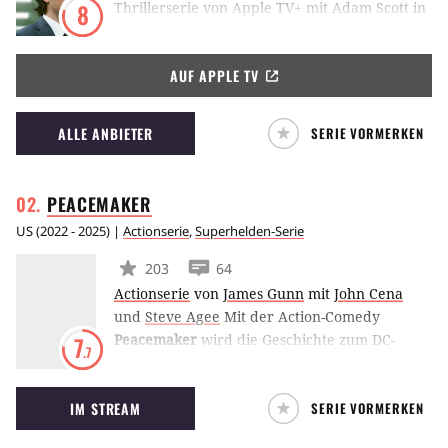
Thrillerserie von Apple TV+ mit Adam Scott in
8
der Hauptrolle. Die Serie handelt vom
Angestellten Mark, der in einer Firma namens
AUF APPLE TV
Lumon Industries arbeitet, die den Gedanken
der Work-Life-Balance auf ein neues Level
bringen möchte. Mark hat allerdings eine
ALLE ANBIETER
SERIE VORMERKEN
düstere Vergangenheit, die ihm dabei
gefährlich wird.
PEACEMAKER
US
(
2022 - 2025
) |
Actionserie
,
Superhelden-Serie
203
64
Actionserie
von
James Gunn
mit
John Cena
und
Steve Agee
Mit der Action-Comedy
Peacemaker
wird die Geschichte zum DC-
7
.7
Schurken aus The Suicide Squad
weitererzählt. John Cena übernimmt auch
IM STREAM
SERIE VORMERKEN
hier die Rolle des Peacemaker, der Frieden
um jeden Preis erlangen will und dafür sogar