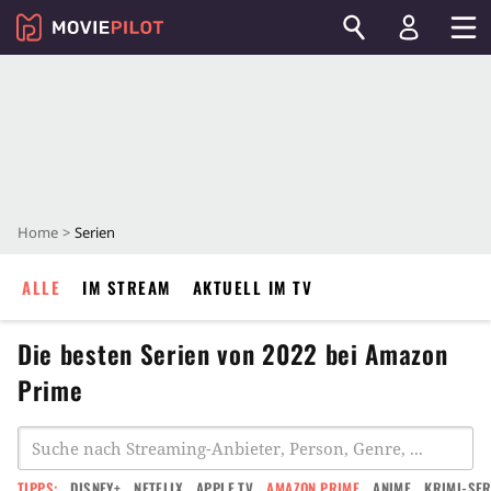
Home
Serien
ALLE
IM STREAM
AKTUELL IM TV
Die besten Serien von 2022 bei Amazon
Prime
TIPPS:
DISNEY+
NETFLIX
APPLE TV
AMAZON PRIME
ANIME
KRIMI-SER