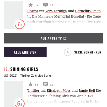
37
11
Drama
mit
Vera Farmiga
und
Cornelius Smith
Jr.
Die Miniserie
Memorial Hospital - Die Tage
nach Hurrikan Katrina
(im Original: Five Days
7
.3
At Memorial) von Apple TV+ erzählt nach
wahren Begebenheiten vom Alltag in einem
AUF APPLE TV
Krankenhaus kurz nach der Hurricane-
Katrina-Katastrophe in New Orleans.
ALLE ANBIETER
SERIE VORMERKEN
SHINING
GIRLS
US
(
2022
) |
Thriller
,
Zeitreise-Serie
99
23
Thriller
mit
Elisabeth Moss
und
Jamie Bell
Die
Thrillerserie
Shining Girls
von Apple TV+
handelt von der Chicagoer Reporterin Kirby
6
.9
(Elisabeth Moss), die von einem Mörder