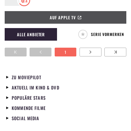
.4
mit Jared Leto und Anne Hathaway in den
Hautrollen. Basierend auf dem gleichnamigen
AUF APPLE TV
Podcast wird die Geschichte des Startup-
Unternehmens WeWork und der chaotischen
Liebe der beiden Narzissten Adam und
ALLE ANBIETER
SERIE VORMERKEN
Rebekah Neumann erzählt.
1
ZU MOVIEPILOT
AKTUELL IM KINO & DVD
POPULÄRE STARS
KOMMENDE FILME
SOCIAL MEDIA