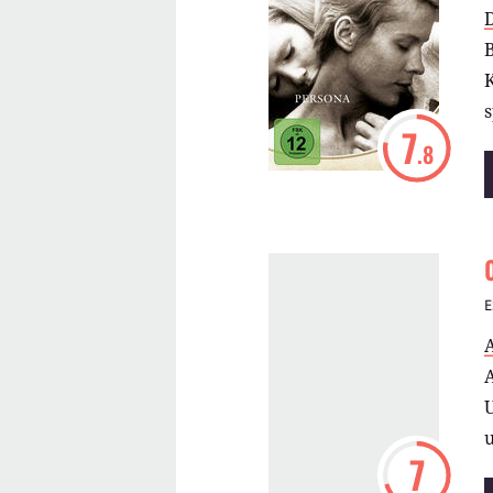
s
7
.8
E
U
7