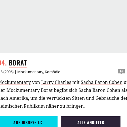
BORAT
US
(
2006
) |
Mockumentary
,
Komödie
Mockumentary
von
Larry Charles
mit
Sacha Baron Cohen
u
der Mockumentary Borat begibt sich Sacha Baron Cohen als
nach Amerika, um die verrückten Sitten und Gebräuche der
heimischen Publikum näher zu bringen.
AUF DISNEY+
ALLE ANBIETER