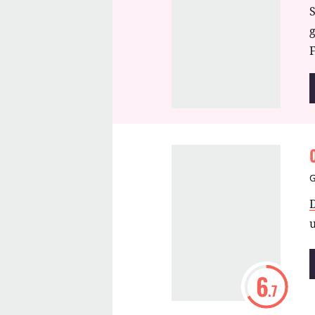
S
u
F
d
b
u
6
.7