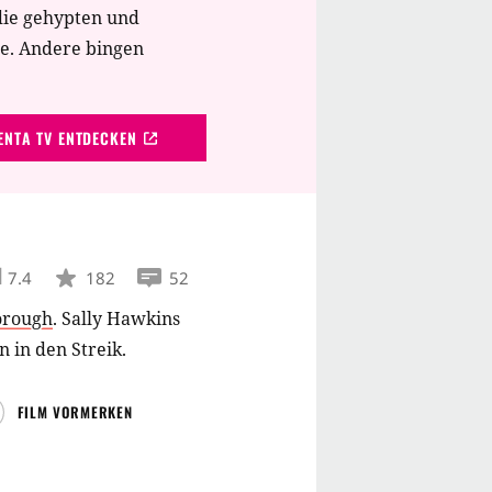
die gehypten und
tiken und vielen
te. Andere bingen
adelphia Film Festival
hent mit dem Preis als
 Filmpreis über eine
NTA TV ENTDECKEN
freuen. (GP)
7.4
182
52
orough
.
Sally Hawkins
 in den Streik.
FILM VORMERKEN