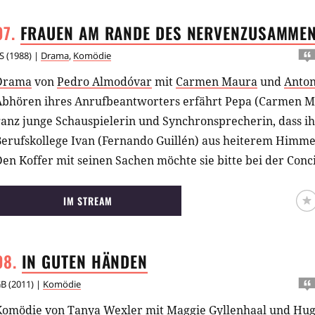
FRAUEN AM RANDE DES
NERVENZUSAMME
S
(
1988
) |
Drama
,
Komödie
Drama
von
Pedro Almodóvar
mit
Carmen Maura
und
Anton
Abhören ihres Anrufbeantworters erfährt Pepa (Carmen Ma
anz junge Schauspielerin und Synchronsprecherin, dass ih
Berufskollege Ivan (Fernando Guillén) aus heiterem Himme
en Koffer mit seinen Sachen möchte sie bitte bei der Con
r ihr nicht mehr begegnen muss. So leicht wird sie es ihm
enigstens einmal will Pepa ihren Ex noch sehen, um ihm z
IM STREAM
hm schwanger ist. Doch ihre verzweifelten Versuche, Ivan
zu erreichen, enden damit, dass sich immer mehr andere 
IN GUTEN
HÄNDEN
Penthouse versammeln. Zunächst sucht Pepas überdrehte 
arranco) Unterschlupf: Ihr Liebhaber hat sich als schiitis
GB
(
2011
) |
Komödie
er ein Flugzeug nach Stockholm entführen will. Als nächst
Komödie
von
Tanya Wexler
mit
Maggie Gyllenhaal
und
Hug