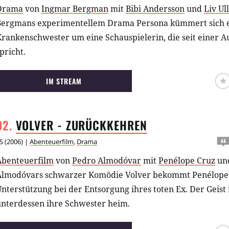
Drama
von
Ingmar Bergman
mit
Bibi Andersson
und
Liv U
Bergmans experimentellem Drama Persona kümmert sich e
Krankenschwester um eine Schauspielerin, die seit einer 
pricht.
IM STREAM
VOLVER -
ZURÜCKKEHREN
S
(
2006
) |
Abenteuerfilm
,
Drama
Abenteuerfilm
von
Pedro Almodóvar
mit
Penélope Cruz
un
Almodóvars schwarzer Komödie Volver bekommt Penélope
nterstützung bei der Entsorgung ihres toten Ex. Der Geist
unterdessen ihre Schwester heim.