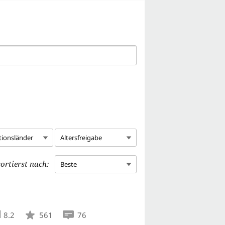
tionsländer
Altersfreigabe
ortierst nach:
Beste
8.2
561
76