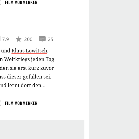
FILM VORMERKEN
7.9
200
25
und
Klaus Löwitsch
.
n Weltkriegs jeden Tag
 den sie erst kurz zuvor
s dieser gefallen sei.
nd lernt dort den
r Mann unverhofft
t zum Streit zwischen
FILM VORMERKEN
b)