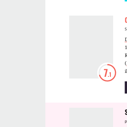
S
1
R
(
7
.1
H
p
b
p