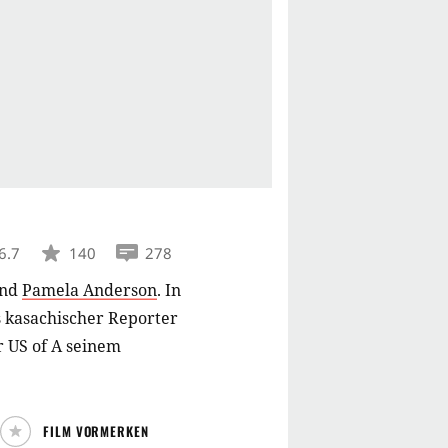
6.7
140
278
nd
Pamela Anderson
.
In
 kasachischer Reporter
 US of A seinem
FILM VORMERKEN