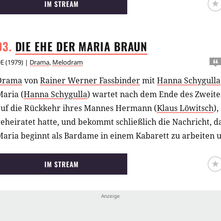
IM STREAM
DIE EHE DER MARIA
BRAUN
E
(
1979
) |
Drama
,
Melodram
Drama
von
Rainer Werner Fassbinder
mit
Hanna Schygulla
aria (
Hanna Schygulla
) wartet nach dem Ende des Zweite
auf die Rückkehr ihres Mannes Hermann (
Klaus Löwitsch
),
eheiratet hatte, und bekommt schließlich die Nachricht, das
aria beginnt als Bardame in einem Kabarett zu arbeiten u
merikanischen Soldaten Bill (
Greg Eagles
) kennen. Als ih
urückkehrt, sieht er die beiden beim Liebespiel. Es komm
IM STREAM
den beiden Männern und einer folgenschweren Tat… (omd