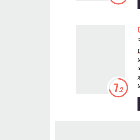
D
M
g
7
M
.2
a
z