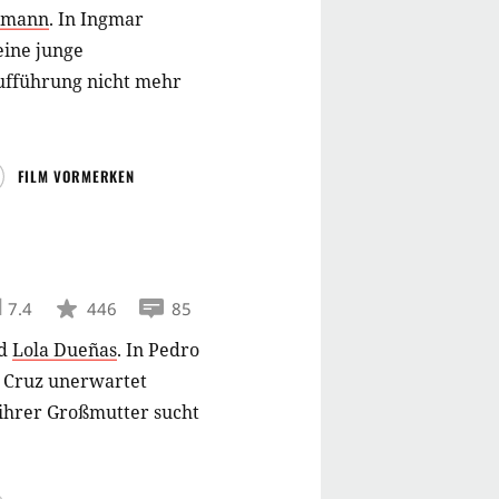
llmann
.
In Ingmar
ine junge
Aufführung nicht mehr
FILM VORMERKEN
7.4
446
85
d
Lola Dueñas
.
In Pedro
 Cruz unerwartet
 ihrer Großmutter sucht