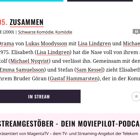
ZUSAMMEN
E
(
2000
) |
Schwarze Komödie
,
Komödie
Drama
von
Lukas Moodysson
mit
Lisa Lindgren
und
Michae
975. Elisabeth (
Lisa Lindgren
) hat die Nase voll von ihre
olf (
Michael Nyqvist
) und verlässt ihn. Gemeinsam mit de
Emma Samuelsson
) und Stefan (
Sam Kessel
) zieht Elisabe
ihrem Bruder Göran (
Gustaf Hammarsten
), der in der K
ier leben die Menschen ganz anders, als Elisabeth es gewoh
olitische Diskussionen, Gemüseanbau, das alles ist Neuland
IM STREAM
ringt Elisabeth mit ihrer offenen Art frischen Wind in d
ihr Ehemann Ralf ist schon auf dem Weg, um sie zurück zu
STREAMGESTÖBER - DEIN MOVIEPILOT-PODCA
Drehbuchautor
Lukas Moodysson
konnte schon mit seinem
Amal
begeisterte Kritiken ernten. Für seinen zweiten Film 
räsentiert von MagentaTV – dem TV- und Streaming-Angebot der Telekom
Tilsammans) schrieb der schwedische Regisseur ebenfalls