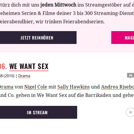
türz dich mit uns
jeden Mittwoch
ins Streamgestöber auf 
nd wurde erneut mit fast ausschließlich überragenden Kri
geheimen Serien & Filme deiner 3 bis 300 Streaming-Diens
Filmpreisen belohnt. So gewann
Lukas Moodysson
beim Phil
eierabendbier, wir trinken Feierabendserien.
en Jury Award für den besten Film, wurde im belgischen G
ester Regisseur geehrt und konnte sich beim Europäischen
JETZT REINHÖREN
MAGE
Nominierung in der Kategorie Europäische Neuentdeckung 
WE WANT
SEX
GB
(
2010
) |
Drama
Drama
von
Nigel Cole
mit
Sally Hawkins
und
Andrea Riseb
nd Co. gehen in We Want Sex auf die Barrikaden und gehen
IM STREAM