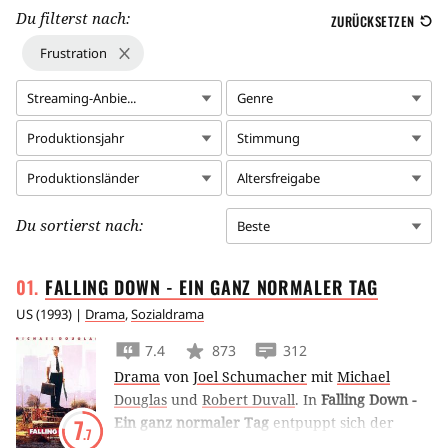
Du filterst nach:
ZURÜCKSETZEN
Frustration
Streaming-Anbie...
Genre
Produktionsjahr
Stimmung
Produktionsländer
Altersfreigabe
Du sortierst nach:
Beste
FALLING DOWN - EIN GANZ NORMALER
TAG
US
(
1993
) |
Drama
,
Sozialdrama
7.4
873
312
Drama
von
Joel Schumacher
mit
Michael
Douglas
und
Robert Duvall
.
In
Falling Down -
Ein ganz normaler Tag
entpuppt sich der
7
.7
Familienvater Michael Douglas als mordender