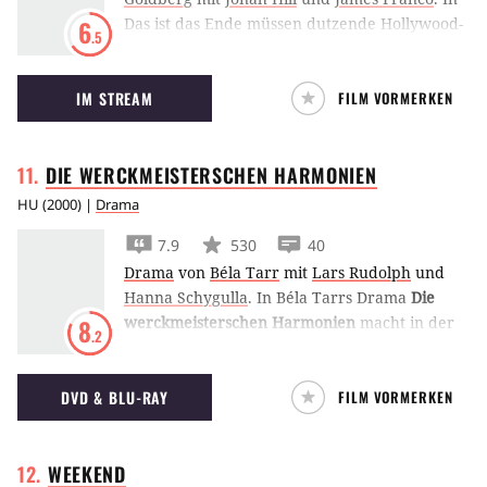
Das ist das Ende müssen dutzende Hollywood-
6
.5
Stars auf einer Promi-Party unter der Regie
von Seth Rogen und Evan Goldberg den
IM STREAM
FILM VORMERKEN
Weltuntergang überleben.
DIE WERCKMEISTERSCHEN
HARMONIEN
HU
(
2000
) |
Drama
7.9
530
40
Drama
von
Béla Tarr
mit
Lars Rudolph
und
Hanna Schygulla
.
In Béla Tarrs Drama
Die
werckmeisterschen Harmonien
macht in der
8
.2
ungarischen Tiefebene ein Zirkus Halt in einer
Kleinstadt. Die Attraktion ist ein riesiger
DVD & BLU-RAY
FILM VORMERKEN
ausgestopfter Wal. Aus dem ganzen Land
reisen Menschen an, um das tote Tier zu
sehen. Durch die großen Menschenmassen
WEEKEND
bricht schon bald das Chaos aus und eine