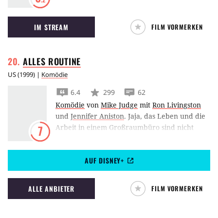
Lebensgeschichte des Journalisten Hunter S.
Thompson, der wieder von Johnny Depp
IM STREAM
FILM VORMERKEN
gespielt wird. Rum Diary handelt von Hunter
S. Thompsons Zeit in Puerto Rico.
ALLES
ROUTINE
US
(
1999
) |
Komödie
6.4
299
62
Komödie
von
Mike Judge
mit
Ron Livingston
und
Jennifer Aniston
.
Jaja, das Leben und die
Arbeit in einem Großraumbüro sind nicht
7
gerade das, was einen Menschen glücklich
machen kann. Einer der dort arbeitenden
AUF DISNEY+
Programmierer kommt mit seinem Beruf so
wenig klar, daß er Hilfe in der Hypnose
sucht - mit verheerenden Folgen!
ALLE ANBIETER
FILM VORMERKEN