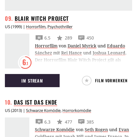
BLAIR WITCH
PROJECT
US
(
1999
) |
Horrorfilm
,
Psychothriller
6.5
289
450
Horrorfilm
von
Daniel Myrick
und
Eduardo
Sánchez
mit
Rei Hance
und
Joshua Leonard
.
Der Horrorfilm Blair Witch Project gilt als
6
.1
Erfinder des Found Footage Horrors und löste
bei seinem Erscheinen eine regelrechte
IM STREAM
FILM VORMERKEN
Hysterie aus.
DAS IST DAS
ENDE
US
(
2013
) |
Schwarze Komödie
,
Horrorkomödie
6.3
477
385
Schwarze Komödie
von
Seth Rogen
und
Evan
Goldberg
mit
Jonah Hill
und
James Franco
.
In