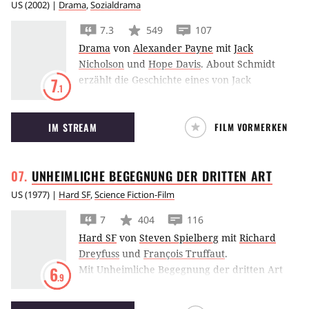
US
(
2002
) |
Drama
,
Sozialdrama
7.3
549
107
Drama
von
Alexander Payne
mit
Jack
Nicholson
und
Hope Davis
.
About Schmidt
erzählt die Geschichte eines von Jack
7
.1
Nicholson verkörperten Mannes, der erst im
Alter den Sinn den Lebens begreift.
IM STREAM
FILM VORMERKEN
UNHEIMLICHE BEGEGNUNG DER DRITTEN
ART
US
(
1977
) |
Hard SF
,
Science Fiction-Film
7
404
116
Hard SF
von
Steven Spielberg
mit
Richard
Dreyfuss
und
François Truffaut
.
Mit Unheimliche Begegnung der dritten Art
6
.9
schuf Steven Spielberg nicht nur einen
künstlerischen wie kommerziellen Erfolg,