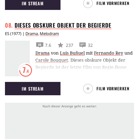
IM STREAM
FILM VORMERKEN
sondern auch einen Klassiker der (Sci-
Fi-)Filmgeschichte: Kartoffelbrei ist seitdem
um eine Dimension reicher.
DIESES OBSKURE OBJEKT DER
BEGIERDE
ES
(
1977
) |
Drama
,
Melodram
7.6
237
32
Drama
von
Luis Buñuel
mit
Fernando Rey
und
Carole Bouquet
.
Dieses obskure Objekt der
Begierde ist der letzte Film von Regie-Ikone
7
.4
Luis Buñuel über einen Witwer, der seinem
jungen Hausmädchen verfällt.
IM STREAM
FILM VORMERKEN