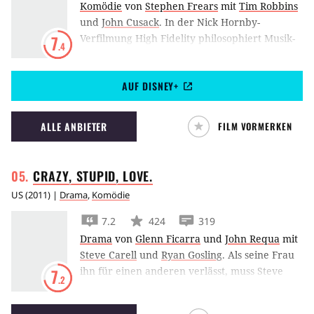
Komödie
von
Stephen Frears
mit
Tim Robbins
und
John Cusack
.
In der Nick Hornby-
Verfilmung High Fidelity philosophiert Musik-
7
.4
Liebhaber John Cusack über Musik, die Liebe
und warum all seine Beziehungen damit
AUF DISNEY+
enden, dass er von seinen Freundinnen
verlassen wird.
ALLE ANBIETER
FILM VORMERKEN
CRAZY, STUPID,
LOVE.
US
(
2011
) |
Drama
,
Komödie
7.2
424
319
Drama
von
Glenn Ficarra
und
John Requa
mit
Steve Carell
und
Ryan Gosling
.
Als seine Frau
ihn für einen anderen verlässt, muss Steve
7
.2
Carell feststellen, dass er in Sachen Liebe ganz
schön aus der Übung gekommen ist. Gut, dass