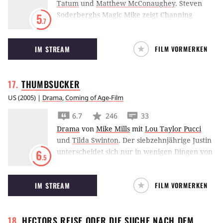
Tatum
und
Matthew McConaughey
.
Steven
Soderberghs Magic Mike zeigt Channing
5
.7
Tatum als talentierten männlichen Stripper,
der eigentlich lieber kunstvolle Möbel bauen
IM STREAM
FILM VORMERKEN
würde und sich noch dazu verliebt.
THUMBSUCKER
US
(
2005
) |
Drama
,
Coming of Age-Film
6.7
246
33
Drama
von
Mike Mills
mit
Lou Taylor Pucci
und
Tilda Swinton
.
Der siebzehnjährige Justin
unterscheidet sich nur in wenigen Dingen von
6
.5
seinen Altersgenossen: er ist unsicher,
emotional und er lutscht Daumen. Weil vor
IM STREAM
FILM VORMERKEN
allem sein Vater und sein Kieferorthopäde auf
ihn einreden, dass dies "orale Obsessionen"
seien, versucht er seine liebste Angewohnheit
HECTORS REISE ODER DIE SUCHE NACH DEM
verzweifelt loszuwerden. Bei ihm wird