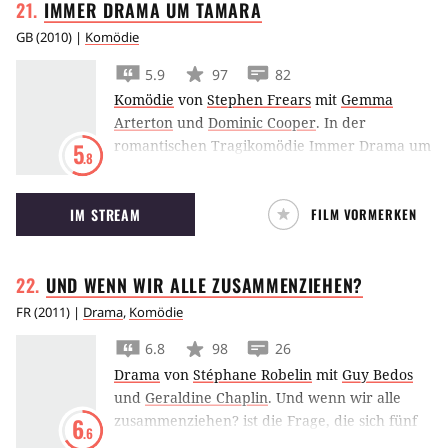
IMMER DRAMA UM
TAMARA
GB
(
2010
) |
Komödie
5.9
97
82
Komödie
von
Stephen Frears
mit
Gemma
Arterton
und
Dominic Cooper
.
In der
romantischen Tragikomödie Immer Drama um
5
.8
Tamara verdreht Gemma Arterton nicht nur
einem Mann den Kopf, sondern gleich dreien.
IM STREAM
FILM VORMERKEN
UND WENN WIR ALLE
ZUSAMMENZIEHEN?
FR
(
2011
) |
Drama
,
Komödie
6.8
98
26
Drama
von
Stéphane Robelin
mit
Guy Bedos
und
Geraldine Chaplin
.
Und wenn wir alle
zusammenziehen? ist die Frage, die sich fünf
6
.6
Freunde stellen. Sie alle, schon reichlich