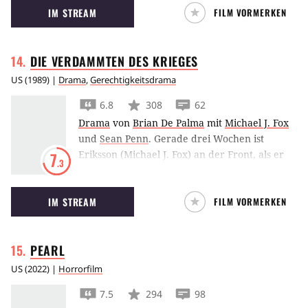
IM STREAM
FILM VORMERKEN
Liebe zurückzuerobern.
DIE VERDAMMTEN DES
KRIEGES
US
(
1989
) |
Drama
,
Gerechtigkeitsdrama
6.8
308
62
Drama
von
Brian De Palma
mit
Michael J. Fox
und
Sean Penn
.
Gerade drei Wochen ist
Eriksson (Michael J. Fox) an der Front, als er
7
.3
von seinem kaltschnäuzigen Sergeant Meserve
(Sean Penn) aus einer Falle des Vietcong
IM STREAM
FILM VORMERKEN
gerettet wird. Pausenlose Feindeinsätze im
vietnamesischen Dschungel strapazieren die
GI's bis zum Äussersten. Wenig später, auf
PEARL
einem langen Erkundungsmarsch, befiehlt
Meserve schier Unglaubliches: "Zur besseren
US
(
2022
) |
Horrorfilm
Unterhaltung" der Truppe soll eine junge
7.5
294
98
Vietnamesin gekidnappt, mitgenommen und