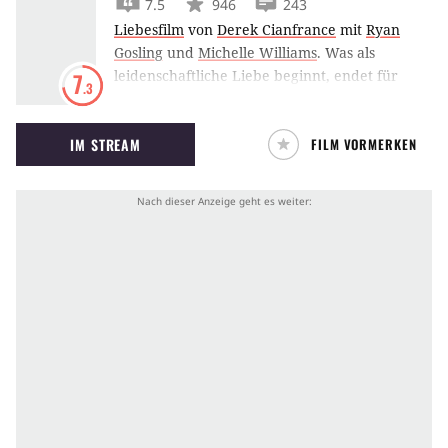
7.5
946
243
Carver müssen nun mit den neuen Umständen
Liebesfilm
von
Derek Cianfrance
mit
Ryan
zurechtkommen.
Gosling
und
Michelle Williams
.
Was als
leidenschaftliche Liebe beginnt, endet für
7
.3
Ryan Gosling und Michelle Williams in
alltäglicher Monotonie.
IM STREAM
FILM VORMERKEN