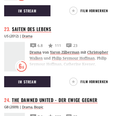
betagt, wollen im Alter füreinander da sein.
IM STREAM
FILM VORMERKEN
Der Beginn einer anspruchsvollen
Wohngemeinschaft…
SAITEN DES
LEBENS
US
(
2012
) |
Drama
6.8
111
23
Drama
von
Yaron Zilberman
mit
Christopher
Walken
und
Philip Seymour Hoffman
.
Philip
Seymour Hoffman, Catherine Keener,
6
.6
Christopher Walken und Mark Ivanir spielen
in Saiten des Lebens ein klassisches Streicher-
IM STREAM
FILM VORMERKEN
Quartett. Ein Schicksalsschlag bringt
Disharmonie in ihren perfekten
Zusammenklang.
THE DAMNED UNITED - DER EWIGE
GEGNER
GB
(
2009
) |
Drama
,
Biopic