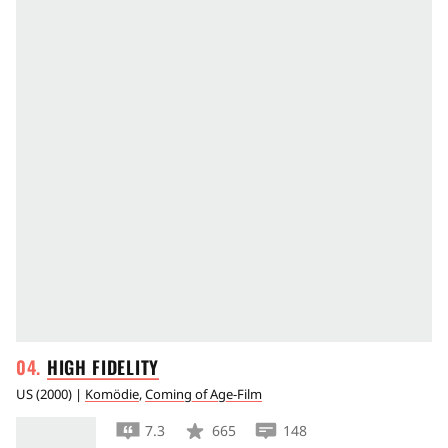
HIGH
FIDELITY
US
(
2000
) |
Komödie
,
Coming of Age-Film
7.3
665
148