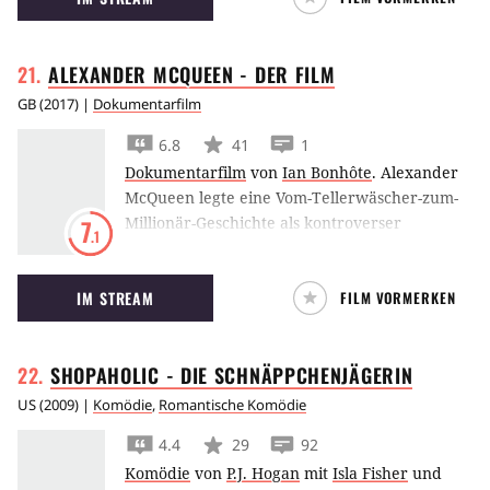
ALEXANDER MCQUEEN - DER
FILM
GB
(
2017
) |
Dokumentarfilm
6.8
41
1
Dokumentarfilm
von
Ian Bonhôte
.
Alexander
McQueen legte eine Vom-Tellerwäscher-zum-
Millionär-Geschichte als kontroverser
7
.1
Modeschöpfer hin. Dokumentarfilmer Ian
Bonhôte gibt Einblicke in seine Karriere und
IM STREAM
FILM VORMERKEN
Kunst.
SHOPAHOLIC - DIE
SCHNÄPPCHENJÄGERIN
US
(
2009
) |
Komödie
,
Romantische Komödie
4.4
29
92
Komödie
von
P.J. Hogan
mit
Isla Fisher
und