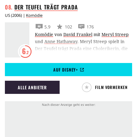
DER TEUFEL TRÄGT
PRADA
US
(
2006
) |
Komödie
5.9
102
176
Komödie
von
David Frankel
mit
Meryl Streep
und
Anne Hathaway
.
Meryl Streep spielt in
Der Teufel trägt Prada eine Cholerikerin, die
6
.2
sich wohl keiner zur Chefin wünscht.
AUF DISNEY+
ALLE ANBIETER
FILM VORMERKEN