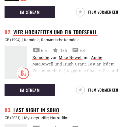
Jahren nach London, um dort Mode für den
IM STREAM
FILM VORMERKEN
Adel herzustellen.
VIER HOCHZEITEN UND EIN
TODESFALL
GB
(
1994
) |
Komödie
,
Romantische Komödie
6.5
185
63
Komödie
von
Mike Newell
mit
Andie
MacDowell
und
Hugh Grant
.
Fast an jedem
Wochenende ist Junggeselle Charles Gast auf
6
.8
einer Hochzeit. Auf die Idee, diesen Schritt
selbst zu wagen, würde er jedoch nie
IM STREAM
FILM VORMERKEN
kommen. Erst als er die attraktive
Amerikanerin Carrie kennenlernt, geraten
seine Vorsätze ins Wanken. Leider ist Charles
LAST NIGHT IN
SOHO
jedoch nicht in der Lage, im entscheidenden
Moment "Ja" zu sagen, und so muss er auf der
GB
(
2021
) |
Mysterythriller
,
Horrorfilm
nächsten Hochzeit erkennen, dass es für sein