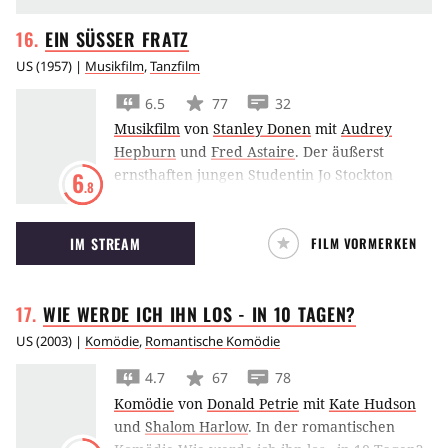
EIN SÜSSER
FRATZ
US
(
1957
) |
Musikfilm
,
Tanzfilm
6.5
77
32
Musikfilm
von
Stanley Donen
mit
Audrey
Hepburn
und
Fred Astaire
.
Der äußerst
ernsthaften jungen Studentin Jo Stockton
6
.8
scheint nichts fremder zu sein als die
schillernde Welt der Mode. Doch als der
IM STREAM
FILM VORMERKEN
Fotograf Dick Avery ausgerechnet ihr Gesicht
für eine geplante Fotoserie in Paris entdeckt,
sieht sie darin ihre Chance für eine ansonsten
WIE WERDE ICH IHN LOS - IN 10
TAGEN?
unerschwingliche Reise in die Hochburg der
"Emphaticalisten". Doch in der Stadt der Liebe
US
(
2003
) |
Komödie
,
Romantische Komödie
und des Schicks kommt alles ganz anders, als
4.7
67
78
Jo es sich hätte träumen lassen.
Komödie
von
Donald Petrie
mit
Kate Hudson
und
Shalom Harlow
.
In der romantischen