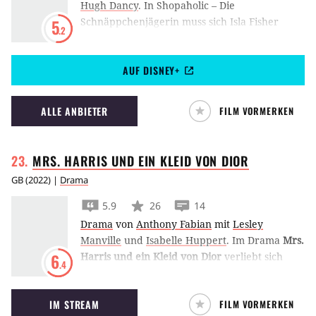
Hugh Dancy
.
In Shopaholic – Die
Schnäppchenjägerin muss sich Isla Fisher
5
.2
ihrer Kaufsucht stellen und versucht daraus
Profit zu schlagen.
AUF DISNEY+
ALLE ANBIETER
FILM VORMERKEN
MRS. HARRIS UND EIN KLEID VON
DIOR
GB
(
2022
) |
Drama
5.9
26
14
Drama
von
Anthony Fabian
mit
Lesley
Manville
und
Isabelle Huppert
.
Im Drama
Mrs.
Harris und ein Kleid von Dior
verliebt sich
6
.4
eine Reinigungskraft im London der 1950er in
ein Haute-Couture-Kleid und beschließt, dafür
IM STREAM
FILM VORMERKEN
alles aufs Spiel zu setzen.