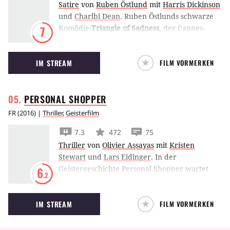
Satire
von
Ruben Östlund
mit
Harris Dickinson
und
Charlbi Dean
.
Ruben Östlunds schwarze
Komödie
Triangle of Sadness
, der Cannes-
7
Gewinner 2022, begleitet ein Celebrity-Paar
auf eine Luxus-Yacht für Reiche, wo die
IM STREAM
FILM VORMERKEN
Situation bald aus dem Ruder läuft.
PERSONAL
SHOPPER
FR
(
2016
) |
Thriller
,
Geisterfilm
7.3
472
75
Thriller
von
Olivier Assayas
mit
Kristen
Stewart
und
Lars Eidinger
.
In der
Geistergeschichte Personal Shopper wartet
6
.2
Kristen Stewart in der Pariser Mode-Unterwelt
auf ein Zeichen ihres verschollenen Bruders.
IM STREAM
FILM VORMERKEN