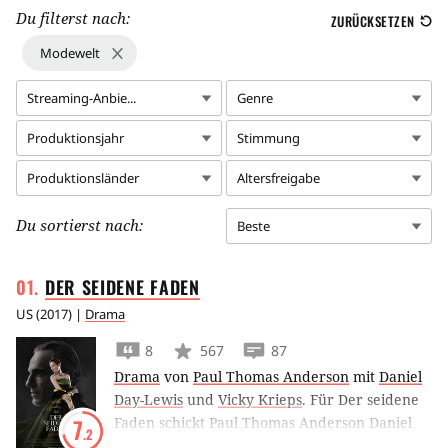
Du filterst nach:
ZURÜCKSETZEN
Modewelt
Streaming-Anbie...
Genre
Produktionsjahr
Stimmung
Produktionsländer
Altersfreigabe
Du sortierst nach:
Beste
DER SEIDENE
FADEN
US
(
2017
) |
Drama
8
567
87
Drama
von
Paul Thomas Anderson
mit
Daniel
Day-Lewis
und
Vicky Krieps
.
Für Der seidene
Faden schickt Paul Thomas Anderson Daniel
7
.2
Day-Lewis als Mode-Designer in den 1950er