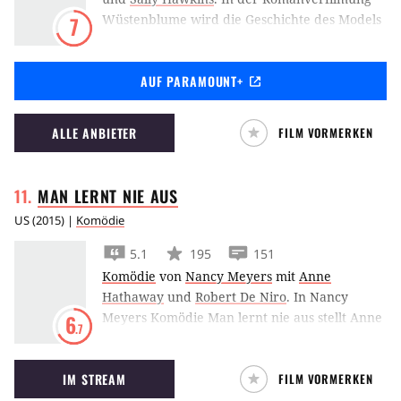
Wüstenblume wird die Geschichte des Models
7
Waris Dirie erzählt, die in der Wüste Afrikas
aufgewachsen ist und der der Weg nach oben
AUF PARAMOUNT+
gelang.
ALLE ANBIETER
FILM VORMERKEN
MAN LERNT NIE
AUS
US
(
2015
) |
Komödie
5.1
195
151
Komödie
von
Nancy Meyers
mit
Anne
Hathaway
und
Robert De Niro
.
In Nancy
Meyers Komödie Man lernt nie aus stellt Anne
6
.7
Hathaway Robert De Niro als Praktikanten in
ihrer Internet-Firma ein.
IM STREAM
FILM VORMERKEN