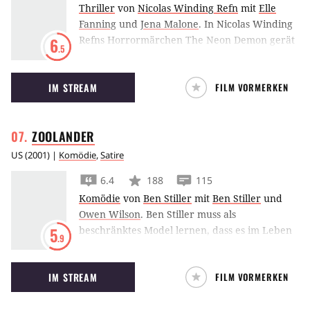
Thriller
von
Nicolas Winding Refn
mit
Elle
Fanning
und
Jena Malone
.
In Nicolas Winding
Refns Horrormärchen The Neon Demon gerät
6
.5
Elle Fanning als aufstrebendes Model in Los
Angeles in gehörige Schwierigkeiten, weil ihre
IM STREAM
FILM VORMERKEN
Schönheit Neider auf den Plan ruft.
ZOOLANDER
US
(
2001
) |
Komödie
,
Satire
6.4
188
115
Komödie
von
Ben Stiller
mit
Ben Stiller
und
Owen Wilson
.
Ben Stiller muss als
beschränktes Model lernen, dass es im Leben
5
.9
um mehr geht als wahnsinnig, wahnsinnig,
wahnsinnig gut auszusehen.
IM STREAM
FILM VORMERKEN