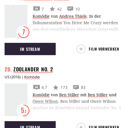
ihre Kämpfe austragen und eine Reporterin
7
42
10
die Schönen und Reichen für nichtssagende
Komödie
von
Andrea Thiele
.
In der
Statements vor die Kamera bittet.
Dokumentation You Drive Me Crazy werden
uns drei verschiedene Menschen vorgestellt,
7
die alle ihren Führerschein in fremden
Ländern wiederholen müssen.
IM STREAM
FILM VORMERKEN
ZOOLANDER NO.
2
US
(
2016
) |
Komödie
4.7
173
83
Komödie
von
Ben Stiller
mit
Ben Stiller
und
Owen Wilson
.
Ben Stiller und Owen Wilson
machen im Komödien-Sequel Zoolander No. 2
5
.1
erneut die Laufstege der Modewelt unsicher.
IM STREAM
FILM VORMERKEN