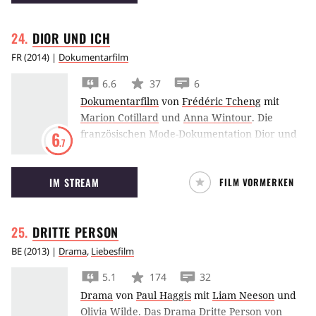
DIOR UND
ICH
FR
(
2014
) |
Dokumentarfilm
6.6
37
6
Dokumentarfilm
von
Frédéric Tcheng
mit
Marion Cotillard
und
Anna Wintour
.
Die
französischen Mode-Dokumentation Dior und
6
.7
ich gewährt einen gegenwärtigen Blick hinter
die Kulissen des Haute-Couture-Modehauses
IM STREAM
FILM VORMERKEN
von Christian Dior, wo ein Modeschöpfer seine
erste Kollektion kreiert.
DRITTE
PERSON
BE
(
2013
) |
Drama
,
Liebesfilm
5.1
174
32
Drama
von
Paul Haggis
mit
Liam Neeson
und
Olivia Wilde
.
Das Drama Dritte Person von