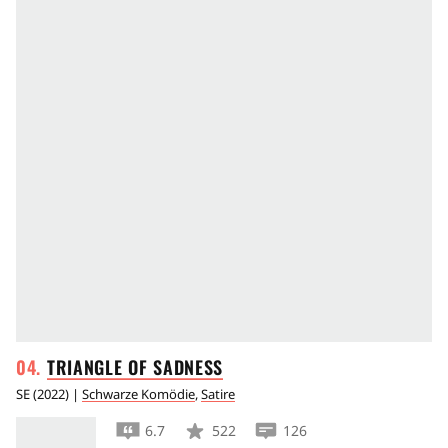
TRIANGLE OF
SADNESS
SE
(
2022
) |
Schwarze Komödie
,
Satire
6.7
522
126