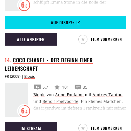
schlüpft Emma Stone in die Rolle der
6
.8
Bösewichtin aus 101 Dalmatiner und gibt der
wahnsinnigen Hundefell-Liebhaberin eine
AUF DISNEY+
Vorgeschichte.
ALLE ANBIETER
FILM VORMERKEN
COCO CHANEL - DER BEGINN EINER
LEIDENSCHAFT
FR
(
2009
) |
Biopic
5.7
101
35
Biopic
von
Anne Fontaine
mit
Audrey Tautou
und
Benoît Poelvoorde
.
Ein kleines Mädchen,
das irgendwo im tiefsten Frankreich mit seiner
6
.4
Schwester in einem Waisenhaus lebt und
jeden Sonntag vergeblich darauf wartet, vom
IM STREAM
FILM VORMERKEN
Vater abgeholt zu werden. Eine