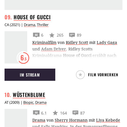
HOUSE OF
GUCCI
CA
(
2021
) |
Drama
,
Thriller
6
265
89
Kriminalfilm
von
Ridley Scott
mit
Lady Gaga
und
Adam Driver
.
Ridley Scotts
Kriminaldrama
House of Gucci
erzählt nach
6
.5
wahren Begebenheiten von einer Frau, die in
das berühmte Modehaus einheiratet und für
IM STREAM
FILM VORMERKEN
ihren Erfolg bereit ist, über Leichen zu gehen.
WÜSTENBLUME
AT
(
2009
) |
Biopic
,
Drama
6.1
164
87
Drama
von
Sherry Hormann
mit
Liya Kebede
und
Sally Hawkins
.
In der Romanverfilmung