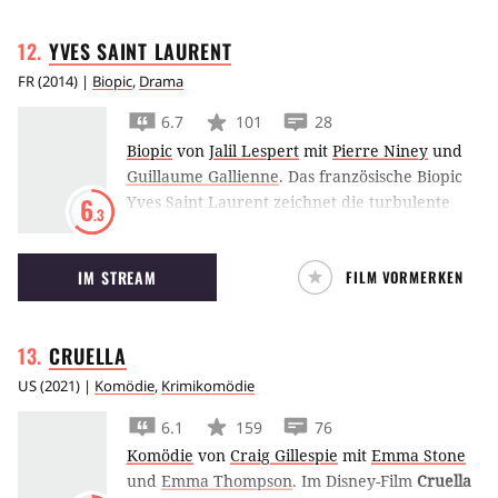
YVES SAINT
LAURENT
FR
(
2014
) |
Biopic
,
Drama
6.7
101
28
Biopic
von
Jalil Lespert
mit
Pierre Niney
und
Guillaume Gallienne
.
Das französische Biopic
Yves Saint Laurent zeichnet die turbulente
6
.3
Karriere der weltbekannten Designer-
Legende nach.
IM STREAM
FILM VORMERKEN
CRUELLA
US
(
2021
) |
Komödie
,
Krimikomödie
6.1
159
76
Komödie
von
Craig Gillespie
mit
Emma Stone
und
Emma Thompson
.
Im Disney-Film
Cruella