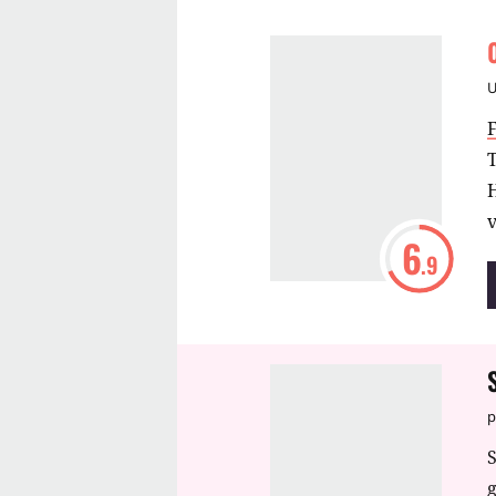
F
H
v
6
.9
p
S