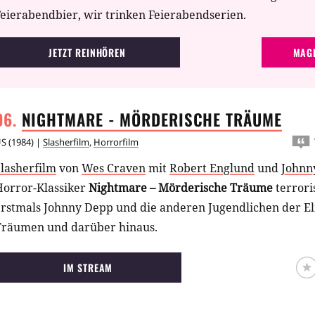
eierabendbier, wir trinken Feierabendserien.
JETZT REINHÖREN
MAGE
NIGHTMARE - MÖRDERISCHE
TRÄUME
US
(
1984
) |
Slasherfilm
,
Horrorfilm
lasherfilm
von
Wes Craven
mit
Robert Englund
und
Johnn
Horror-Klassiker
Nightmare – Mörderische Träume
terrori
erstmals Johnny Depp und die anderen Jugendlichen der El
Träumen und darüber hinaus.
IM STREAM