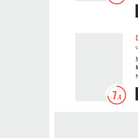
M
7
.4