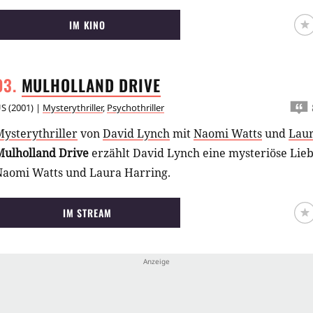
IM KINO
MULHOLLAND
DRIVE
US
(
2001
) |
Mysterythriller
,
Psychothriller
ysterythriller
von
David Lynch
mit
Naomi Watts
und
Laur
Mulholland Drive
erzählt David Lynch eine mysteriöse Lie
Naomi Watts und Laura Harring.
IM STREAM