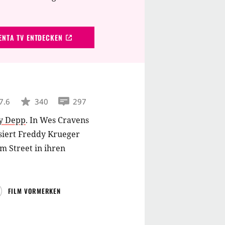
NTA TV ENTDECKEN
7.6
340
297
y Depp
.
In Wes Cravens
siert Freddy Krueger
m Street in ihren
FILM VORMERKEN