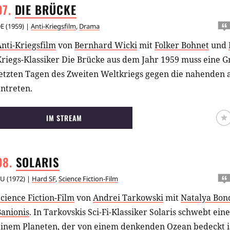
DIE
BRÜCKE
E
(
1959
) |
Anti-Kriegsfilm
,
Drama
nti-Kriegsfilm
von
Bernhard Wicki
mit
Folker Bohnet
und
riegs-Klassiker Die Brücke aus dem Jahr 1959 muss eine G
letzten Tagen des Zweiten Weltkriegs gegen die nahenden
ntreten.
IM STREAM
SOLARIS
RU
(
1972
) |
Hard SF
,
Science Fiction-Film
cience Fiction-Film
von
Andrei Tarkowski
mit
Natalya Bon
Banionis
.
In Tarkovskis Sci-Fi-Klassiker Solaris schwebt ei
inem Planeten, der von einem denkenden Ozean bedeckt ist