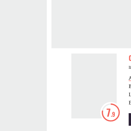
I
A
B
L
7
.9