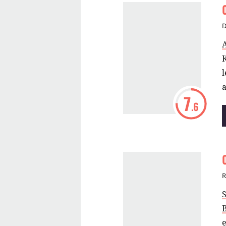
D
A
K
a
7
.6
S
e