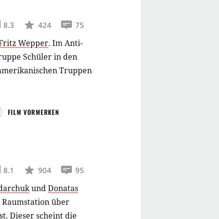
8.3
424
75
Fritz Wepper
.
Im Anti-
ruppe Schüler in den
 amerikanischen Truppen
FILM VORMERKEN
8.1
904
95
darchuk
und
Donatas
ne Raumstation über
. Dieser scheint die