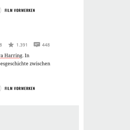
FILM VORMERKEN
8
1.391
448
a Harring
.
In
besgeschichte zwischen
FILM VORMERKEN