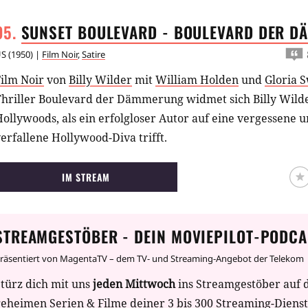
SUNSET BOULEVARD - BOULEVARD DER
D
US
(
1950
) |
Film Noir
,
Satire
ilm Noir
von
Billy Wilder
mit
William Holden
und
Gloria 
Thriller Boulevard der Dämmerung widmet sich Billy Wilde
ollywoods, als ein erfolgloser Autor auf eine vergessene
erfallene Hollywood-Diva trifft.
IM STREAM
STREAMGESTÖBER - DEIN MOVIEPILOT-PODCA
räsentiert von MagentaTV – dem TV- und Streaming-Angebot der Telekom
türz dich mit uns
jeden Mittwoch
ins Streamgestöber auf 
geheimen Serien & Filme deiner 3 bis 300 Streaming-Diens