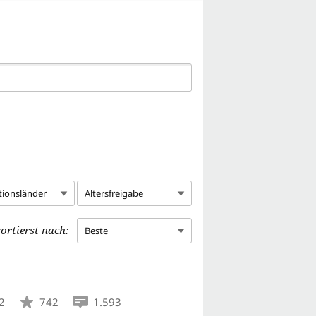
tionsländer
Altersfreigabe
ortierst nach:
Beste
2
742
1.593