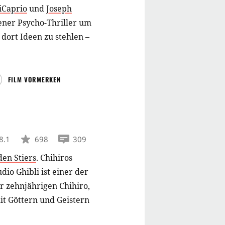
iCaprio
und
Joseph
ener Psycho-Thriller um
dort Ideen zu stehlen –
FILM VORMERKEN
8.1
698
309
en Stiers
.
Chihiros
io Ghibli ist einer der
er zehnjährigen Chihiro,
mit Göttern und Geistern