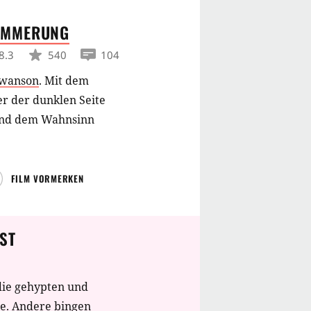
ÄMMERUNG
8.3
540
104
Swanson
.
Mit dem
r der dunklen Seite
 und dem Wahnsinn
FILM VORMERKEN
ST
die gehypten und
te. Andere bingen