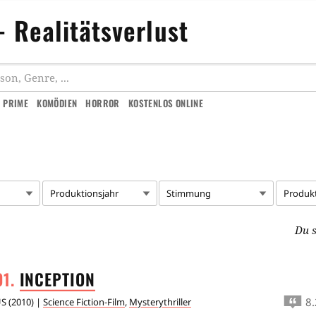
- Realitätsverlust
 PRIME
KOMÖDIEN
HORROR
KOSTENLOS ONLINE
Produktionsjahr
Stimmung
Produk
Du s
INCEPTION
8.
US
(
2010
) |
Science Fiction-Film
,
Mysterythriller