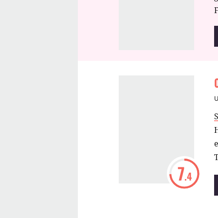
F
S
7
.4