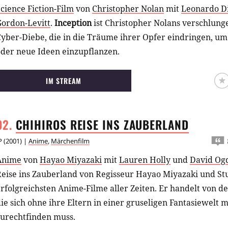
cience Fiction-Film
von
Christopher Nolan
mit
Leonardo D
Gordon-Levitt
.
Inception
ist Christopher Nolans verschlung
yber-Diebe, die in die Träume ihrer Opfer eindringen, um 
oder neue Ideen einzupflanzen.
IM STREAM
CHIHIROS REISE INS
ZAUBERLAND
P
(
2001
) |
Anime
,
Märchenfilm
Anime
von
Hayao Miyazaki
mit
Lauren Holly
und
David Ogd
eise ins Zauberland von Regisseur Hayao Miyazaki und Stud
rfolgreichsten Anime-Filme aller Zeiten. Er handelt von d
ie sich ohne ihre Eltern in einer gruseligen Fantasiewelt 
zurechtfinden muss.