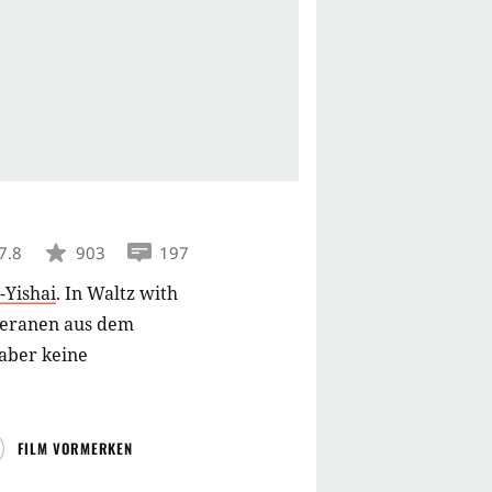
7.8
903
197
-Yishai
.
In Waltz with
eteranen aus dem
 aber keine
FILM VORMERKEN