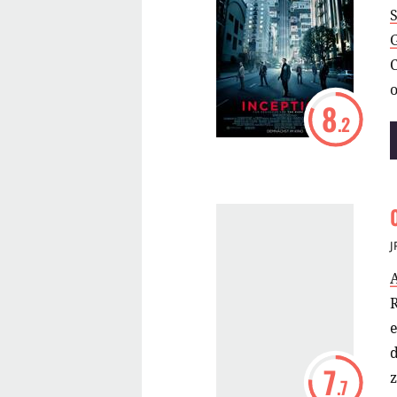
S
C
8
.2
J
R
e
d
7
.7