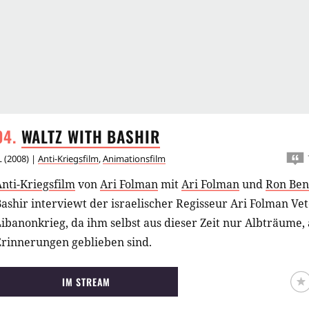
WALTZ WITH
BASHIR
L
(
2008
) |
Anti-Kriegsfilm
,
Animationsfilm
nti-Kriegsfilm
von
Ari Folman
mit
Ari Folman
und
Ron Ben
ashir interviewt der israelischer Regisseur Ari Folman V
ibanonkrieg, da ihm selbst aus dieser Zeit nur Albträume,
Erinnerungen geblieben sind.
IM STREAM