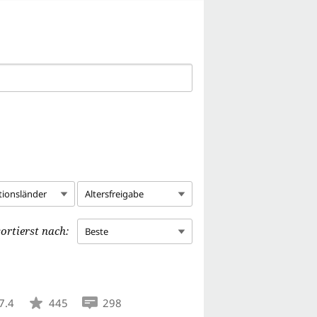
tionsländer
Altersfreigabe
ortierst nach:
Beste
7.4
445
298