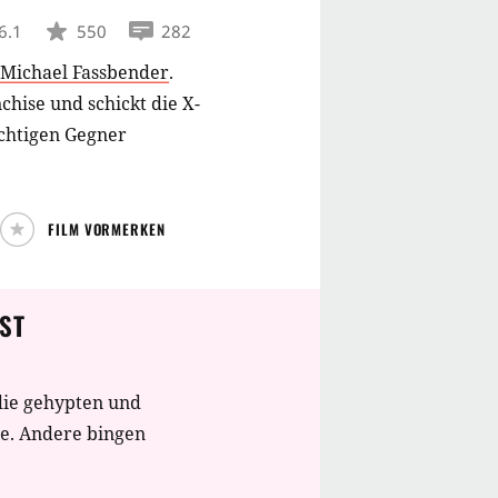
6.1
550
282
Michael Fassbender
.
chise und schickt die X-
chtigen Gegner
FILM VORMERKEN
ST
die gehypten und
te. Andere bingen