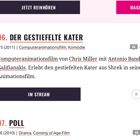
JETZT REINHÖREN
MAGE
DER GESTIEFELTE
KATER
US
(
2011
) |
Computeranimationsfilm
,
Komödie
Computeranimationsfilm
von
Chris Miller
mit
Antonio Band
alifianakis
.
Erlebt den gestiefelten Kater aus Shrek in se
Animationsfilm.
IM STREAM
POLL
E
(
2010
) |
Drama
,
Coming of Age-Film