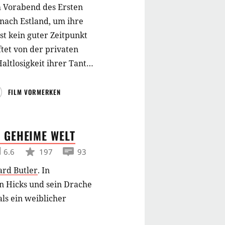
 Vorabend des Ersten
 nach Estland, um ihre
st kein guter Zeitpunkt
ftet von der privaten
altlosigkeit ihrer Tante
chaft und einem
es Hofes passiert. Von
FILM VORMERKEN
ersteckt die altkluge
ps inmitten des
E GEHEIME
WELT
as Leben für immer
6.6
197
93
ard Butler
.
In
n Hicks und sein Drache
ls ein weiblicher