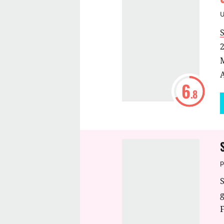
6
.8
p
S
F