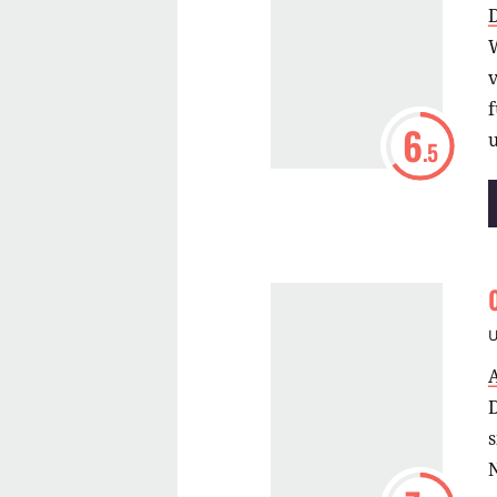
W
v
f
6
u
.5
M
M
s
N