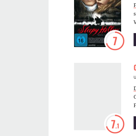
s
7
F
7
.1