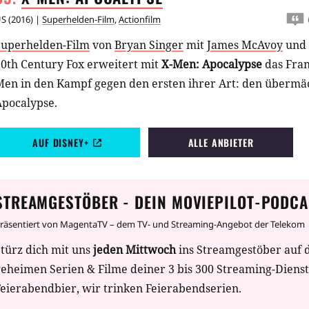
US
(
2016
) |
Superhelden-Film
,
Actionfilm
Superhelden-Film
von
Bryan Singer
mit
James McAvoy
und
20th Century Fox erweitert mit
X-Men: Apocalypse
das Fran
Men in den Kampf gegen den ersten ihrer Art: den übermä
Apocalypse.
AUF DISNEY+
ALLE ANBIETER
STREAMGESTÖBER - DEIN MOVIEPILOT-PODCA
räsentiert von MagentaTV – dem TV- und Streaming-Angebot der Telekom
türz dich mit uns
jeden Mittwoch
ins Streamgestöber auf 
geheimen Serien & Filme deiner 3 bis 300 Streaming-Diens
eierabendbier, wir trinken Feierabendserien.