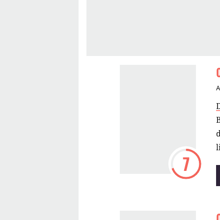
B
d
l
7