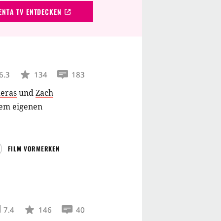
NTA TV ENTDECKEN
6.3
134
183
eras
und
Zach
inem eigenen
FILM VORMERKEN
7.4
146
40