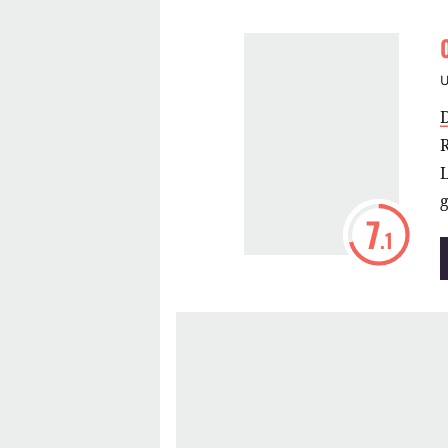
R
g
7
.1