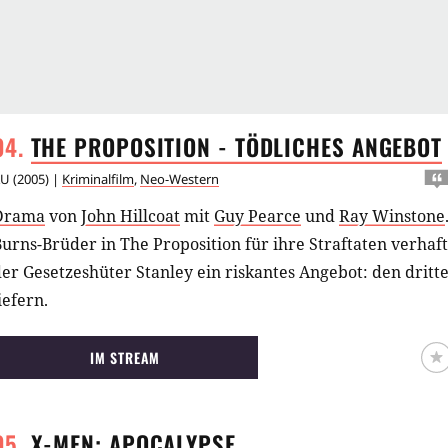
THE PROPOSITION - TÖDLICHES
ANGEBOT
AU
(
2005
) |
Kriminalfilm
,
Neo-Western
Drama
von
John Hillcoat
mit
Guy Pearce
und
Ray Winstone
urns-Brüder in The Proposition für ihre Straftaten verha
er Gesetzeshüter Stanley ein riskantes Angebot: den drit
iefern.
IM STREAM
X-MEN:
APOCALYPSE