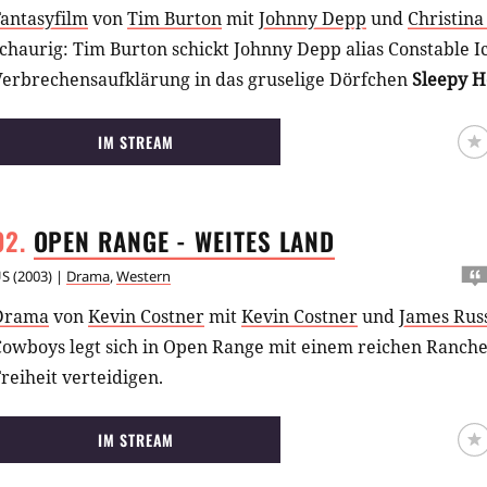
Fantasyfilm
von
Tim Burton
mit
Johnny Depp
und
Christina
chaurig: Tim Burton schickt Johnny Depp alias Constable 
Verbrechensaufklärung in das gruselige Dörfchen
Sleepy H
IM STREAM
OPEN RANGE - WEITES
LAND
US
(
2003
) |
Drama
,
Western
Drama
von
Kevin Costner
mit
Kevin Costner
und
James Rus
Cowboys legt sich in Open Range mit einem reichen Ranche
reiheit verteidigen.
IM STREAM