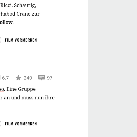
 Ricci
.
Schaurig,
Ichabod Crane zur
ollow
.
FILM VORMERKEN
6.7
240
97
so
.
Eine Gruppe
r an und muss nun ihre
FILM VORMERKEN