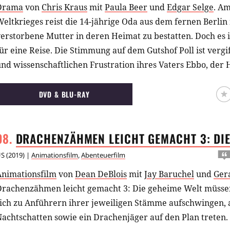
Drama
von
Chris Kraus
mit
Paula Beer
und
Edgar Selge
.
Am
eltkrieges reist die 14-jährige Oda aus dem fernen Berlin
erstorbene Mutter in deren Heimat zu bestatten. Doch es i
ür eine Reise. Die Stimmung auf dem Gutshof Poll ist vergi
nd wissenschaftlichen Frustration ihres Vaters Ebbo, der H
illa, der feindseligen Haltung der einheimischen Dieners
assaker an estnischen Anarchisten, das ganz in der Nähe d
DVD & BLU-RAY
den Anzeichen des aufkommenden Unheils unbeeindruckt, v
und widerspenstige Oda den estnischen Revolutionär Schna
DRACHENZÄHMEN LEICHT GEMACHT 3: DI
elterlichen Anwesens. Die Begegnung mit Schnaps wird Od
verändern.
US
(
2019
) |
Animationsfilm
,
Abenteuerfilm
Animationsfilm
von
Dean DeBlois
mit
Jay Baruchel
und
Ger
Drachenzähmen leicht gemacht 3: Die geheime Welt müsse
ich zu Anführern ihrer jeweiligen Stämme aufschwingen, a
achtschatten sowie ein Drachenjäger auf den Plan treten.