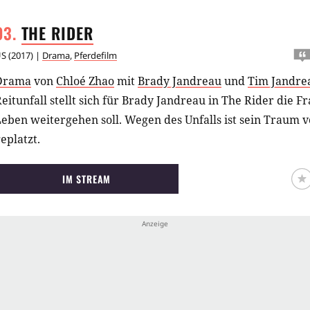
THE
RIDER
US
(
2017
) |
Drama
,
Pferdefilm
Drama
von
Chloé Zhao
mit
Brady Jandreau
und
Tim Jandre
eitunfall stellt sich für Brady Jandreau in The Rider die F
Leben weitergehen soll. Wegen des Unfalls ist sein Traum
eplatzt.
IM STREAM