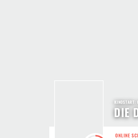
KINOSTART: 
DIE 
ONLINE SC