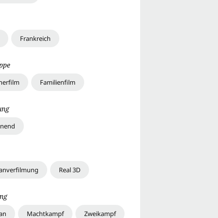
Frankreich
uppe
erfilm
Familienfilm
ung
nnend
nverfilmung
Real 3D
ng
an
Machtkampf
Zweikampf