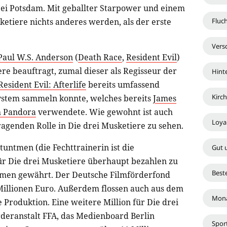
ei Potsdam. Mit geballter Starpower und einem
Fluc
etiere nichts anderes werden, als der erste
Vers
Paul W.S. Anderson
(
Death Race
,
Resident Evil
)
re beauftragt, zumal dieser als Regisseur der
Hint
Resident Evil: Afterlife
bereits umfassend
Kirc
stem sammeln konnte, welches bereits
James
h Pandora
verwendete. Wie gewohnt ist auch
Loyal
ragenden Rolle in Die drei Musketiere zu sehen.
ntmen (die Fechttrainerin ist die
Gut 
ür Die drei Musketiere überhaupt bezahlen zu
Best
men gewährt. Der Deutsche Filmförderfond
8 Millionen Euro. Außerdem flossen auch aus dem
Mona
 Produktion. Eine weitere Million für Die drei
deranstalt FFA, das Medienboard Berlin
Spor