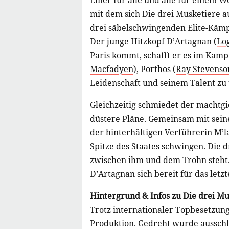
Einer für alle und alle für einen! 
mit dem sich Die drei Musketiere a
drei säbelschwingenden Elite-Kämpf
Der junge Hitzkopf D’Artagnan (
Lo
Paris kommt, schafft er es im Kampf
Macfadyen
), Porthos (
Ray Stevenso
Leidenschaft und seinem Talent zu
Gleichzeitig schmiedet der machtgi
düstere Pläne. Gemeinsam mit sei
der hinterhältigen Verführerin M’l
Spitze des Staates schwingen. Die d
zwischen ihm und dem Trohn steht.
D’Artagnan sich bereit für das letzt
Hintergrund & Infos zu Die drei Mu
Trotz internationaler Topbesetzung
Produktion. Gedreht wurde ausschl