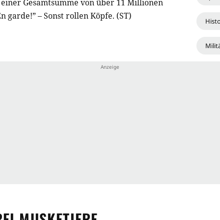
i einer Gesamtsumme von über 11 Millionen
En garde!” – Sonst rollen Köpfe. (ST)
Hist
Milit
REI MUSKETIERE