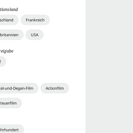
tionsland
schland
Frankreich
britannien
USA
reigabe
2
el-und-Degen-Film
Actionfilm
teuerfilm
Jahrhundert