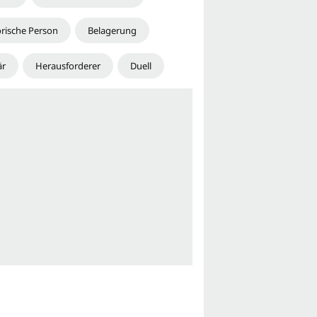
orische Person
Belagerung
är
Herausforderer
Duell