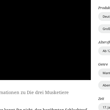
Produk
Deut
Groß
Altersf
Ab 1
Genre
Mant
Aben
rmationen zu
Die drei Musketiere
Zeit
17. 