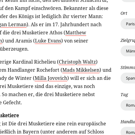
Wer kennt ihn nicht, den berühmten Schlachtruf,
uf den Kampf einschwören. Bekannter als diese
Ort
er des Königs ist lediglich ihr vierter Mann:
Paris
gan Lerman
). Als er im 17. Jahrhundert nach
 die drei Musketiere Athos (
Matthew
Zielgr
n
) und Aramis (
Luke Evans
) von seiner
 überzeugen.
Männ
erige Kardinal Richelieu (
Christoph Waltz
)
Stimm
nem Handlanger Rochefort (
Mads Mikkelsen
) und
ady de Winter (
Milla Jovovich
) will er sich an die
Spa
rei Musketiere sind das einzige, was noch
 So machen er, die drei Musketiere nebst
Tag
e Gefecht.
Roma
sketiere
Handlu
 ist Die drei Musketiere eine rein europäische
ießlich in Bayern (unter anderem auf Schloss
Rom