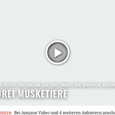
01.09.2011
|
DEUTSCHLAND
,
USA
(
2011
) |
MANTEL-UND-DEGEN-FILM
,
ACTION
DREI MUSKETIERE
HAUEN:
Bei Amazon Video und 4 weiteren Anbietern ansc