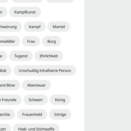
ht
Kampfkunst
chwörung
Kampf
Mantel
erwäldler
Frau
Burg
he
Tugend
Ehrlichkeit
ität
Unschuldig Inhaftierte Person
und Böse
Abenteuer
e Freunde
Schwert
König
rchie
Frauenheld
Intrige
tart
Hieb- und Stichwaffe