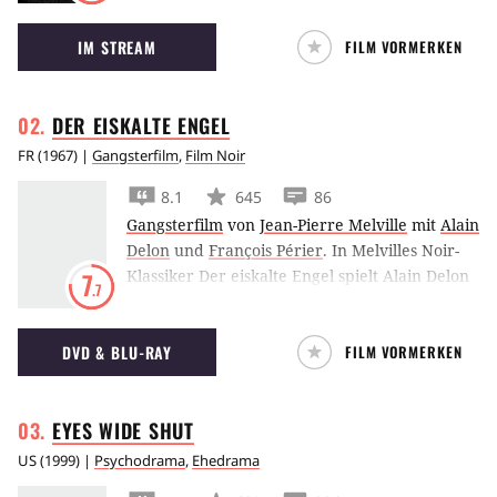
verkörpert.
IM STREAM
FILM VORMERKEN
DER EISKALTE
ENGEL
FR
(
1967
) |
Gangsterfilm
,
Film Noir
8.1
645
86
Gangsterfilm
von
Jean-Pierre Melville
mit
Alain
Delon
und
François Périer
.
In Melvilles Noir-
Klassiker Der eiskalte Engel spielt Alain Delon
7
.7
einen Profikiller, der scheinbar durch nichts
aus der Ruhe gebracht werden kann. Doch
DVD & BLU-RAY
FILM VORMERKEN
dann gibt es bei einem Job eine ungewollte
Zeugin.
EYES WIDE
SHUT
US
(
1999
) |
Psychodrama
,
Ehedrama