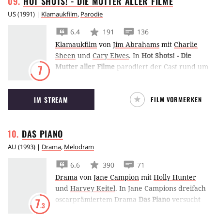
HOT SHOTS! - DIE MUTTER ALLER
FILME
US
(
1991
) |
Klamaukfilm
,
Parodie
6.4
191
136
Klamaukfilm
von
Jim Abrahams
mit
Charlie
Sheen
und
Cary Elwes
.
In
Hot Shots! - Die
Mutter aller Filme
parodiert der Cast rund um
7
Two-and-a-Half-Men-Star Charlie Sheen Filme
wie Top Gun, Superman und Casablanca.
IM STREAM
FILM VORMERKEN
DAS
PIANO
AU
(
1993
) |
Drama
,
Melodram
6.6
390
71
Drama
von
Jane Campion
mit
Holly Hunter
und
Harvey Keitel
.
In Jane Campions dreifach
oscarprämiertem Drama
Das Piano
versucht
7
.3
Holly Hunter als stumme Frau in Neuseeland