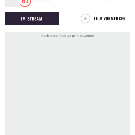
6
.4
zwischen einem Jazzpianisten und einer
Sängerin, die durch die politische Lage
IM STREAM
FILM VORMERKEN
zwischen Kuba und den USA erschwert wird.