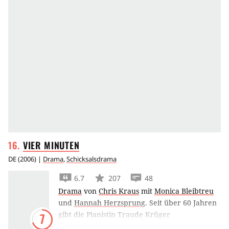
VIER
MINUTEN
DE
(
2006
) |
Drama
,
Schicksalsdrama
6.7
207
48
Drama
von
Chris Kraus
mit
Monica Bleibtreu
und
Hannah Herzsprung
.
Seit über 60 Jahren
gibt die Pianistin Traude Krüger
7
Klavierunterricht im Frauengefängnis Luckau.