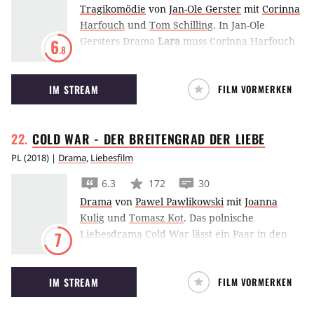
Tragikomödie
von
Jan-Ole Gerster
mit
Corinna
betrachtet...
Harfouch
und
Tom Schilling
.
In Jan-Ole
Gersters Drama
Lara
muss Corinna Harfouch
6
.8
als Mutter verkraften, zu einem wichtigen
Klavierkonzert ihres Sohnes Tom Schilling
IM STREAM
FILM VORMERKEN
nicht eingeladen worden zu sein.
COLD WAR - DER BREITENGRAD DER
LIEBE
PL
(
2018
) |
Drama
,
Liebesfilm
6.3
172
30
Drama
von
Pawel Pawlikowski
mit
Joanna
Kulig
und
Tomasz Kot
.
Das polnische
Liebesdrama Cold War lässt ein Paar in den
7
1950ern vor dem Hintergrund des Kalten
Krieges um seine Liebe kämpfen, als die
IM STREAM
FILM VORMERKEN
beiden sich wiederholt trennen und wieder
zusammenfinden.