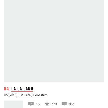
LA LA
LAND
US
(
2016
) |
Musical
,
Liebesfilm
7.5
779
362