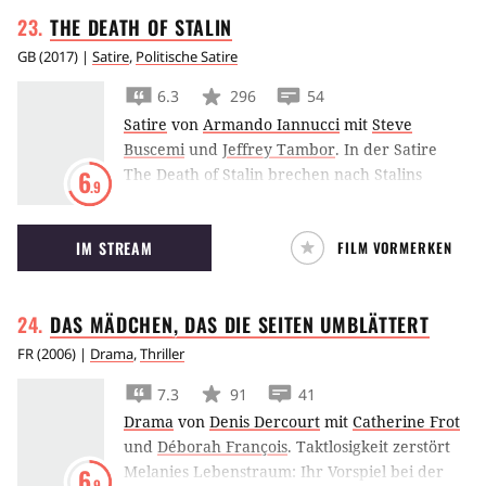
THE DEATH OF
STALIN
GB
(
2017
) |
Satire
,
Politische Satire
6.3
296
54
Satire
von
Armando Iannucci
mit
Steve
Buscemi
und
Jeffrey Tambor
.
In der Satire
The Death of Stalin brechen nach Stalins
6
.9
plötzlichem Tod interne Machtkämpfen unter
seinen sowjetischen Anhängern aus.
IM STREAM
FILM VORMERKEN
DAS MÄDCHEN, DAS DIE SEITEN
UMBLÄTTERT
FR
(
2006
) |
Drama
,
Thriller
7.3
91
41
Drama
von
Denis Dercourt
mit
Catherine Frot
und
Déborah François
.
Taktlosigkeit zerstört
Melanies Lebenstraum: Ihr Vorspiel bei der
6
.9