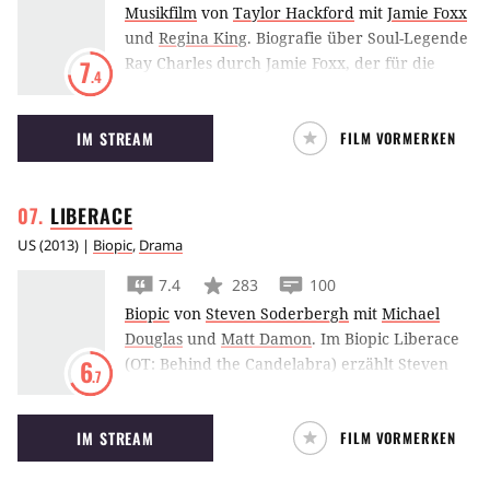
Musikfilm
von
Taylor Hackford
mit
Jamie Foxx
und
Regina King
.
Biografie über Soul-Legende
Ray Charles durch Jamie Foxx, der für die
7
.4
Rolle als Ray mit dem Oscar in der Kategorie
‘Bester Darsteller’(2005) belohnt wird.
IM STREAM
FILM VORMERKEN
LIBERACE
US
(
2013
) |
Biopic
,
Drama
7.4
283
100
Biopic
von
Steven Soderbergh
mit
Michael
Douglas
und
Matt Damon
.
Im Biopic Liberace
(OT: Behind the Candelabra) erzählt Steven
6
.7
Soderbergh aus dem Leben des
amerikanischen Pianisten Liberace, der
IM STREAM
FILM VORMERKEN
zeitlebens seine Homosexualität verheimlichte.