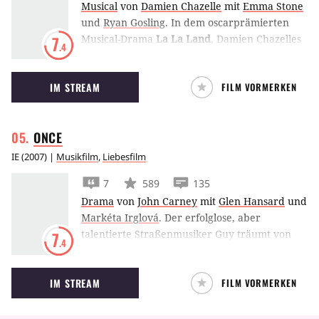
Musical
von
Damien Chazelle
mit
Emma Stone
und
Ryan Gosling
.
In dem oscarprämierten
Musical-Drama
La La Land
, Damien Chazelles
7
.4
drittem Spielfilm, versuchen Emma Stone und
Ryan Gosling als zwei aufstrebende Künstler
IM STREAM
FILM VORMERKEN
ihre Karrieren und ihre Beziehung
zueinander im harschen Showbusiness von
Los Angeles zu vereinen.
ONCE
IE
(
2007
) |
Musikfilm
,
Liebesfilm
7
589
135
Drama
von
John Carney
mit
Glen Hansard
und
Markéta Irglová
.
Der erfolglose, aber
talentierte Straßenmusiker Guy träumt von
7
.4
einem anderen Leben, in welchem Menschen
seiner Musik zuhören. Als wie aus dem Nichts
IM STREAM
FILM VORMERKEN
plötzlich eine junge Pianistin auftaucht, mit
der er sich langsam annähert, ist dies für
beide eine einschneidende Begegnung.