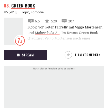
GREEN
BOOK
US
(
2018
) |
Biopic
,
Komödie
6.5
520
207
Biopic
von
Peter Farrelly
mit
Viggo Mortensen
und
Mahershala Ali
.
Im Drama Green Book
chauffiert Viggo Mortensen nach einer
7
.8
wahren Geschichte den schwarzen Jazz-
Pianisten Mahershala Ali in den 1960ern auf
IM STREAM
FILM VORMERKEN
einer Konzert-Tournee von New York bis in
die Südstaaten.