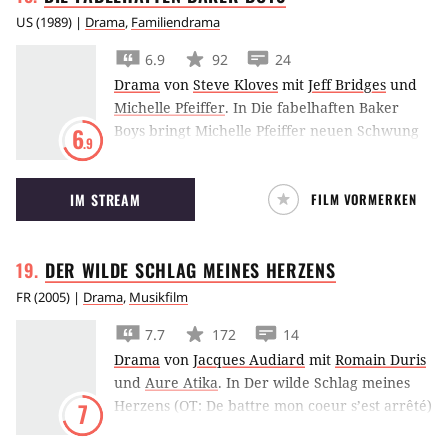
Kern der Freiheit in sich trägt. Inmitten eines
US
(
1989
) |
Drama
,
Familiendrama
hochkarätigen Ensembles mit Richy Müller,
Jasmin Tabatabai, Vadim Glowna, Sven Pippig
6.9
92
24
und Nadja Uhl begeistern die beiden
Drama
von
Steve Kloves
mit
Jeff Bridges
und
Hauptdarstellerinnen Monica Bleibtreu als
Michelle Pfeiffer
.
In Die fabelhaften Baker
Traude und die Kinoentdeckung Hannah
Boys bringt Michelle Pfeiffer neuen Schwung
6
.9
Herzsprung in der Rolle der Jenny mit ihrem
in das Leben des müden Musiker-Duos Jeff
atemberaubend intensiven und wahrhaftigen
und Beau Bridges.
Spiel.
IM STREAM
FILM VORMERKEN
DER WILDE SCHLAG MEINES
HERZENS
FR
(
2005
) |
Drama
,
Musikfilm
7.7
172
14
Drama
von
Jacques Audiard
mit
Romain Duris
und
Aure Atika
.
In Der wilde Schlag meines
Herzens (OT: De battre mon coeur s’est arrêté)
7
versucht ein junger Krimineller als Pianist ein