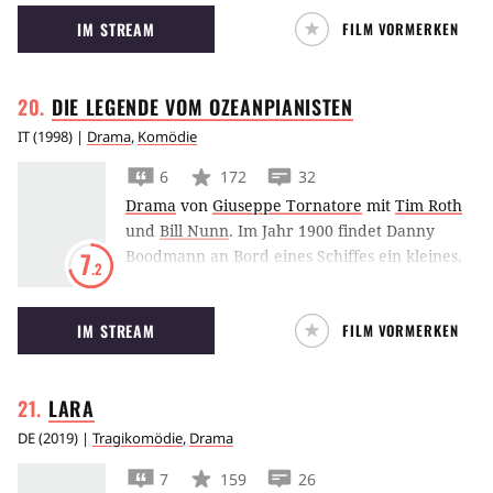
neues Leben zu beginnen.
IM STREAM
FILM VORMERKEN
DIE LEGENDE VOM
OZEANPIANISTEN
IT
(
1998
) |
Drama
,
Komödie
6
172
32
Drama
von
Giuseppe Tornatore
mit
Tim Roth
und
Bill Nunn
.
Im Jahr 1900 findet Danny
Boodmann an Bord eines Schiffes ein kleines,
7
.2
ausgesetztes Baby. Da er es in einer Kiste mit
der Aufschrift "T.D. Lemon" findet, nennt er
IM STREAM
FILM VORMERKEN
den Jungen Danny Boodmann T.D. Lemon
1900. Der Adoptivvater wider Willen zieht sein
Findelkind im Kesselraum des Schiffs auf.
LARA
Obwohl der Kleine niemals Land unter die
Füße bekommt, entwickelt er sich zu einem
DE
(
2019
) |
Tragikomödie
,
Drama
meisterlichen Pianospieler, der das Leben
7
159
26
immer aus einem etwas anderen Blickwinkel