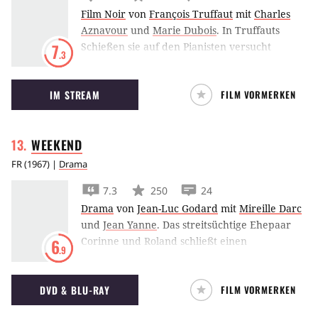
Film Noir
von
François Truffaut
mit
Charles
Aznavour
und
Marie Dubois
.
In Truffauts
Schießen sie auf den Pianisten versucht
7
.3
Charles Aznavour als melancholischer Bar-
Pianist seinen kriminellen Brüdern und seiner
IM STREAM
FILM VORMERKEN
dunklen Vergangenheit zu entkommen.
WEEKEND
FR
(
1967
) |
Drama
7.3
250
24
Drama
von
Jean-Luc Godard
mit
Mireille Darc
und
Jean Yanne
.
Das streitsüchtige Ehepaar
Corinne und Roland schließt einen
6
.9
Waffenstillstand, um gemeinsam zu Corinnes
sterbendem Vater aufs Land zu fahren: Sie
DVD & BLU-RAY
FILM VORMERKEN
wollen sich endlich ihre Erbschaft sichern, die
sie seit einiger Zeit durch konstantes Vergiften