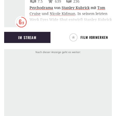
7.5
639
236
Psychodrama
von
Stanley Kubrick
mit
Tom
Cruise
und
Nicole Kidman
.
In seinem letzten
Werk Eyes Wide Shut entwirft Stanley Kubrick
6
.9
basierend auf Arthur Schnitzlers
Traumnovelle ein erotisches Drama mit
IM STREAM
FILM VORMERKEN
tiefenpsychologischem Ansatz.