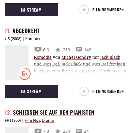
mit ihrer Tochter neu anzufangen, als sie eine
IM STREAM
FILM VORMERKEN
arrangierte Ehe eingeht.
ABGEDREHT
US
(
2008
) |
Komödie
6.6
213
142
Komödie
von
Michel Gondry
mit
Jack Black
und
Mos Def
.
Jack Black und Mos Def fertigen
in Abgedreht ihre ganz eigenen Versionen von
6
.6
Filmklassikern an.Jack Black und Mos Def
fertigen in Abgedreht ihre ganz eigenen
IM STREAM
FILM VORMERKEN
Versionen von Filmklassikern an.
SCHIESSEN SIE AUF DEN
PIANISTEN
FR
(
1960
) |
Film Noir
,
Drama
7.3
234
24