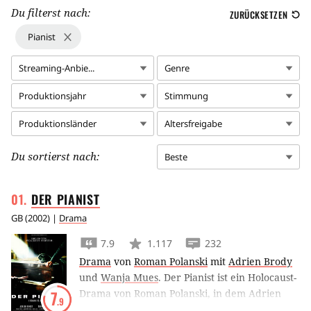
Du filterst nach:
ZURÜCKSETZEN
Pianist
Streaming-Anbie...
Genre
Produktionsjahr
Stimmung
Produktionsländer
Altersfreigabe
Du sortierst nach:
Beste
DER
PIANIST
GB
(
2002
) |
Drama
7.9
1.117
232
Drama
von
Roman Polanski
mit
Adrien Brody
und
Wanja Mues
.
Der Pianist ist ein Holocaust-
Drama von Roman Polanski, in dem Adrien
7
.9
Brody den Klavierspieler Władysław Szpilman