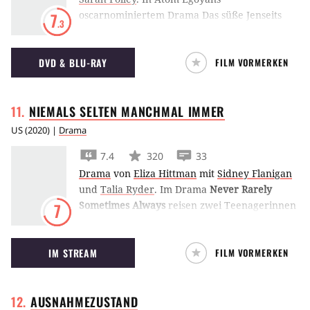
oscarnominiertem Drama Das süße Jenseits
7
.3
muss eine Kleinstadt mit den Folgen eines
Busunglücks fertig werden. Ein Anwalt will die
DVD & BLU-RAY
FILM VORMERKEN
Wut der Hinterbliebenen in eine Sammelklage
lenken.
NIEMALS SELTEN MANCHMAL
IMMER
US
(
2020
) |
Drama
7.4
320
33
Drama
von
Eliza Hittman
mit
Sidney Flanigan
und
Talia Ryder
.
Im Drama
Never Rarely
Sometimes Always
reisen zwei Teenagerinnen
7
nach New York, um medizinische Hilfe nach
einer ungeplanten Schwangerschaft zu
IM STREAM
FILM VORMERKEN
erhalten.
AUSNAHMEZUSTAND