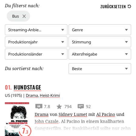
Du filterst nach:
ZURÜCKSETZEN
Bus
Streaming-Anbie...
Genre
Produktionsjahr
Stimmung
Produktionsländer
Altersfreigabe
Du sortierst nach:
Beste
HUNDSTAGE
US
(
1975
) |
Drama
,
Heist-Krimi
7.8
794
92
Drama
von
Sidney Lumet
mit
Al Pacino
und
John Cazale
.
Al Pacino in einem knallharten
Gangsterfilm. Der Banküberfall sollte nur zehn
7
.3
Minuten dauern. Aber erst nach zwölf