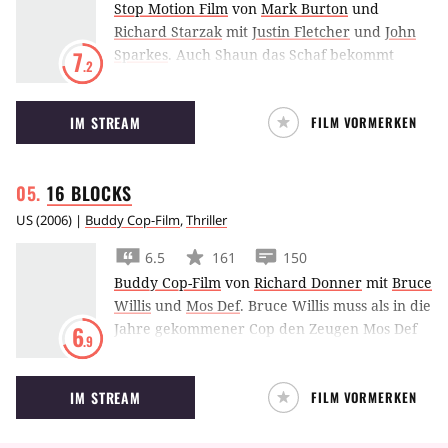
Stop Motion Film
von
Mark Burton
und
Richard Starzak
mit
Justin Fletcher
und
John
Sparkes
.
Auch Shaun das Schaf bekommt
7
.2
seinen eigenen Kinofilm und begibt sich mit
seiner Herde auf ein wildes Abenteuer in der
IM STREAM
FILM VORMERKEN
großen Stadt.
16
BLOCKS
US
(
2006
) |
Buddy Cop-Film
,
Thriller
6.5
161
150
Buddy Cop-Film
von
Richard Donner
mit
Bruce
Willis
und
Mos Def
.
Bruce Willis muss als in die
Jahre gekommener Cop den Zeugen Mos Def
6
.9
zum 16 Blocks entfernten Gericht bringen.
Leichter gesagt als getan…
IM STREAM
FILM VORMERKEN