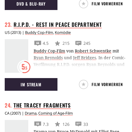
DVD & BLU-RAY
FILM VORMERKEN
R.I.P.D. - REST IN PEACE
DEPARTMENT
US
(
2013
) |
Buddy Cop-Film
,
Komödie
4.5
215
245
Buddy Cop-Film
von
Robert Schwentke
mit
Ryan Reynolds
und
Jeff Bridges
.
In der Comic-
Verfilmung R.I.P.D. sorgen Ryan Reynolds und
5
.5
Jeff Bridges als Gesetzeshüter der untoten Art
für Recht und Ordnung, den nervösen
IM STREAM
FILM VORMERKEN
Zeigefinger immer am Abzug.
THE TRACEY
FRAGMENTS
CA
(
2007
) |
Drama
,
Coming of Age-Film
7.3
126
33
Drama
von
Bruce McDonald
mit
Elliot Page