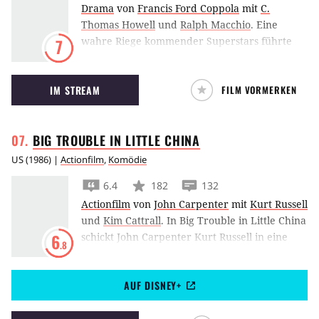
Drama
von
Francis Ford Coppola
mit
C.
Thomas Howell
und
Ralph Macchio
.
Eine
wahre Riege kommender Superstars führte
7
Regisseur Francis Ford Coppola mit
Die
Outsider
1983 zusammen. Unter ihnen der
IM STREAM
FILM VORMERKEN
blutjunge Tom Cruise.
BIG TROUBLE IN LITTLE
CHINA
US
(
1986
) |
Actionfilm
,
Komödie
6.4
182
132
Actionfilm
von
John Carpenter
mit
Kurt Russell
und
Kim Cattrall
.
In Big Trouble in Little China
schickt John Carpenter Kurt Russell in eine
6
.8
Welt voller Geister und Dämonen.
AUF DISNEY+