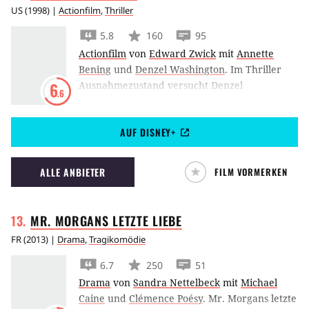
US
(
1998
) |
Actionfilm
,
Thriller
5.8
160
95
Actionfilm
von
Edward Zwick
mit
Annette
Bening
und
Denzel Washington
.
Im Thriller
Ausnahmezustand versucht Denzel
6
.6
Washington, New York vor einer Reihe von
Terroranschlägen zu bewahren.
AUF DISNEY+
ALLE ANBIETER
FILM VORMERKEN
MR. MORGANS LETZTE
LIEBE
FR
(
2013
) |
Drama
,
Tragikomödie
6.7
250
51
Drama
von
Sandra Nettelbeck
mit
Michael
Caine
und
Clémence Poésy
.
Mr. Morgans letzte