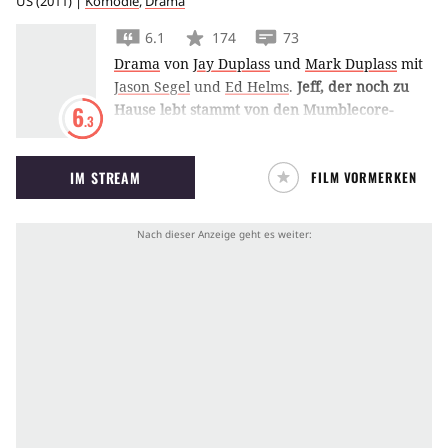
US
(
2011
) |
Komödie
,
Drama
6.1
174
73
Drama
von
Jay Duplass
und
Mark Duplass
mit
Jason Segel
und
Ed Helms
.
Jeff, der noch zu
Hause lebt
stammt von den Mumblecore-
6
.3
Pionieren Jay und Mark Duplass und erzählt
vom Slacker Jason Segel, der seinem spießigen
IM STREAM
FILM VORMERKEN
Bruder Ed Helms bei seinen Eheproblemen
helfen will.
Handlung von Jeff, der noch zu
Hause lebt
Jeff, der noch zu Hause lebt (
Jason Segel
),
verbringt seine meiste Zeit damit fern zu
sehen, zu kiffen und über sein Schicksal zu
grübeln. Sein Bruder Pat (
Ed Helms
) hingegen
hält sich für einen Gewinner und
Draufgänger, der Geld für einen Porsche
ausgibt, das er eigentlich gar nicht hat. Als Jeff
eine simple Besorgung für seine Mutter
Sharon (
Susan Sarandon
) machen soll, beginnt