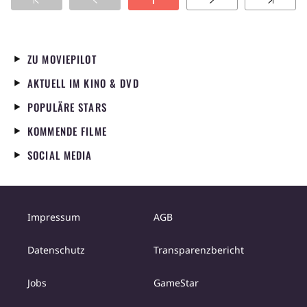
1
Mann lässt sich deshalb scheiden, ihr Leben ist
für immer ruiniert. Pari ist aus dem Gefängnis
geflohen. Sie ist schwanger, ihre Familie hat
sie längst verstoßen und niemand riskiert es,
ZU MOVIEPILOT
ihr zu helfen. Nayereh muss ihre eigene
AKTUELL IM KINO & DVD
Tochter aussetzen, weil sie ihr als
unverheiratete Mutter keine Zukunft bieten
POPULÄRE STARS
kann. So hofft sie auf ein besseres Leben für
KOMMENDE FILME
sie. Gezeigt werden die Schicksale von Frauen,
die ständig überwacht werden und
SOCIAL MEDIA
erniedrigenden Diskriminierungen ausgesetzt
sind. Worin ihre Verbrechen bestehen,
erschließt sich nicht. Doch so unerbittlich die
Schikanen auch sein mögen - sie schaffen es
Impressum
AGB
nicht, die Energie, die Kraft und den Mut zu
brechen, durch den sich dieser Kreis von
Datenschutz
Transparenzbericht
Frauen auszeichnet.
Jobs
GameStar