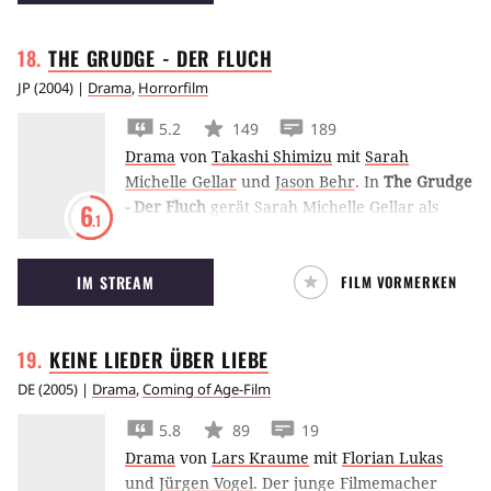
THE GRUDGE - DER
FLUCH
JP
(
2004
) |
Drama
,
Horrorfilm
5.2
149
189
Drama
von
Takashi Shimizu
mit
Sarah
Michelle Gellar
und
Jason Behr
.
In
The Grudge
- Der Fluch
gerät Sarah Michelle Gellar als
6
.1
Austauschstudentin in Tokio mit einem
tödlichen Fluch in Kontakt, der aus einer
IM STREAM
FILM VORMERKEN
schrecklichen Familientragödie entstanden ist.
KEINE LIEDER ÜBER
LIEBE
DE
(
2005
) |
Drama
,
Coming of Age-Film
5.8
89
19
Drama
von
Lars Kraume
mit
Florian Lukas
und
Jürgen Vogel
.
Der junge Filmemacher