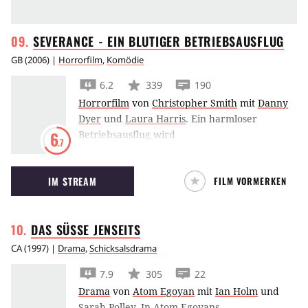
SEVERANCE - EIN BLUTIGER
BETRIEBSAUSFLUG
GB
(
2006
) |
Horrorfilm
,
Komödie
6.2
339
190
Horrorfilm
von
Christopher Smith
mit
Danny
Dyer
und
Laura Harris
.
Ein harmloser
Betriebsausflug wird
6
.7
in Severance für Danny Dyer zum Kampf ums
Überleben.
IM STREAM
FILM VORMERKEN
DAS SÜSSE
JENSEITS
CA
(
1997
) |
Drama
,
Schicksalsdrama
7.9
305
22
Drama
von
Atom Egoyan
mit
Ian Holm
und
Sarah Polley
.
In Atom Egoyans