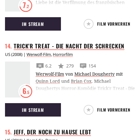
Liebe ist die Verfilmung des französischen
7
.2
Romans La Douceur assassine von
Schauspielerin Françoise Dorner mit Michael
IM STREAM
FILM VORMERKEN
Caine in der Rolle eines trauernden Witwers.
TRICK'R TREAT - DIE NACHT DER
SCHRECKEN
US
(
2008
) |
Werwolf-Film
,
Horrorfilm
6.2
279
154
Werwolf-Film
von
Michael Dougherty
mit
Quinn Lord
und
Brian Cox
.
Michael
Doughertys Horror-Komödie Trick'r Treat - Die
6
.5
Nacht der Schrecken erzählt vier ineinander
verwobene Geschichten, die sich alle in einer
IM STREAM
FILM VORMERKEN
unheimlichen Halloween-Nacht ereignen.
JEFF, DER NOCH ZU HAUSE
LEBT