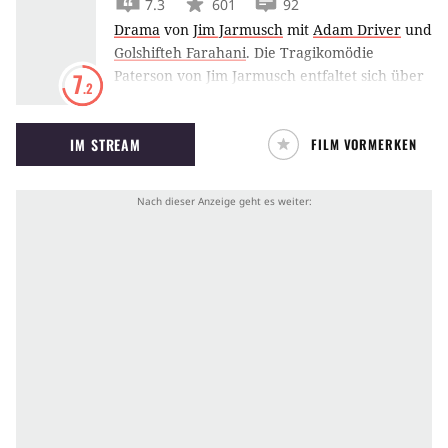
7.3
601
92
Drama
von
Jim Jarmusch
mit
Adam Driver
und
Golshifteh Farahani
.
Die Tragikomödie
Paterson von Jim Jarmusch entfaltet sich über
7
.2
eine Woche hinweg in New Jersey. Adam
Driver ist darin als Busfahrer mit einem
IM STREAM
FILM VORMERKEN
geheimen dichterischen Talent unterwegs.