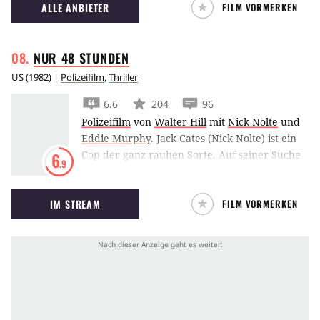
ALLE ANBIETER
FILM VORMERKEN
NUR 48
STUNDEN
US
(
1982
) |
Polizeifilm
,
Thriller
6.6
204
96
Polizeifilm
von
Walter Hill
mit
Nick Nolte
und
Eddie Murphy
.
Jack Cates (Nick Nolte) ist ein
Cop der ganz rauhen Sorte. Auf seiner Suche
6
.9
nach einem gefährlichen Killer ist er auf die
Hilfe des schwarzen Häftlings Reggie
IM STREAM
FILM VORMERKEN
Hammond (Eddie Murphy) angewiesen. Cates
verschafft dem Kleinganoven einen kurzen
“Hafturlaub” von 48 Stunden, als
Gegenleistung soll Reggie bei den
Ermittlungen helfen. Mit dem ungleichen Duo
kommt neben jeder Menge Action auch der
schwarze Humor nicht zu kurz. (omdb)