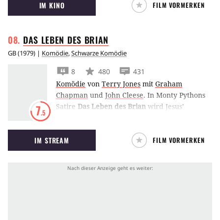
IM KINO
FILM VORMERKEN
zehnjährigen Chihiro, die sich ohne ihre
Eltern in einer gruseligen Fantasiewelt mit
Göttern und Geistern zurechtfinden muss.
DAS LEBEN DES
BRIAN
GB
(
1979
) |
Komödie
,
Schwarze Komödie
8
480
431
Komödie
von
Terry Jones
mit
Graham
Chapman
und
John Cleese
.
In Monty Pythons
Satire
Das Leben des Brian
wird Jesus’
7
.5
Krippen-Nachbar irrtümlich für den Messias
gehalten. Für die Volksfront von Judäa soll er
IM STREAM
FILM VORMERKEN
die Römer vertreiben.