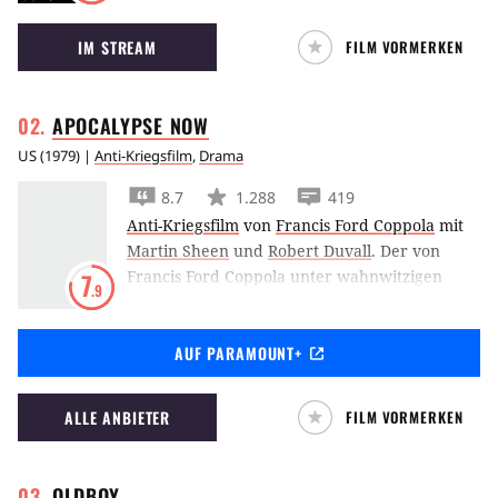
Gotham City ins Chaos zu stürzen und Batmans
IM STREAM
FILM VORMERKEN
Pläne zu vereiteln.
APOCALYPSE
NOW
US
(
1979
) |
Anti-Kriegsfilm
,
Drama
8.7
1.288
419
Anti-Kriegsfilm
von
Francis Ford Coppola
mit
Martin Sheen
und
Robert Duvall
.
Der von
Francis Ford Coppola unter wahnwitzigen
7
.9
Bedingungen gedrehte
Apocalypse Now
gilt
als einer der größten Klassiker des Anti-
AUF PARAMOUNT+
Kriegs-Films und zeigt Martin Sheen in einem
psychedelischen Vietnam-Albtraum.
ALLE ANBIETER
FILM VORMERKEN
OLDBOY