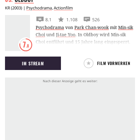
KR
(
2003
) |
Psychodrama
,
Actionfilm
8.1
1.108
526
Psychodrama
von
Park Chan-wook
mit
Min-sik
Choi
und
Ji-tae Yoo
.
In Oldboy wird Min-sik
Choi entführt und 15 Jahre lang eingesperrt.
7
.8
Als er eines Tages unvermittelt freikommt, will
er Rache üben und herausfinden, weshalb er
IM STREAM
FILM VORMERKEN
eingesperrt wurde.