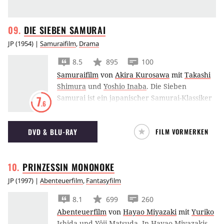
DIE SIEBEN
SAMURAI
JP
(
1954
) |
Samuraifilm
,
Drama
8.5
895
100
Samuraifilm
von
Akira Kurosawa
mit
Takashi
Shimura
und
Yoshio Inaba
.
Die Sieben
Samurai ist ein japanischer Samurai-Klassiker
7
.6
von Akira Kurosawa, in dem eine Gruppe
Samurai ein armes Dorf vor Banditen
DVD & BLU-RAY
FILM VORMERKEN
beschützt. Der Film ist auch Vorlage für die
Glorreichen Sieben.
PRINZESSIN
MONONOKE
JP
(
1997
) |
Abenteuerfilm
,
Fantasyfilm
8.1
699
260
Abenteuerfilm
von
Hayao Miyazaki
mit
Yuriko
Ishida
und
Yôji Matsuda
.
In Hayao Miyazakis