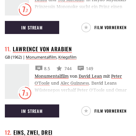
Prinzessin Mononoke sucht ein Prinz einen
7
.7
Hirsch-Gott und stößt bei seiner Reise auf ein
wildes Mädchen, das für die Tiergötter des
IM STREAM
FILM VORMERKEN
Waldes kämpft.
LAWRENCE VON
ARABIEN
GB
(
1962
) |
Monumentalfilm
,
Kriegsfilm
8.5
744
149
Monumentalfilm
von
David Lean
mit
Peter
O'Toole
und
Alec Guinness
.
David Leans
Wüstenepos verhalf Peter O’Toole und Omar
7
.3
Sharif zum Durchbruch. Lawrence von
Arabien erzählt die Geschichte eines
IM STREAM
FILM VORMERKEN
außergewöhnlichen Mannes und wurde mit
sieben Oscars prämiert.
EINS, ZWEI,
DREI