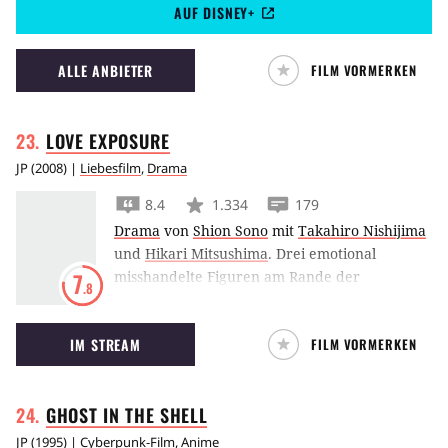
AUF DISNEY+
einem Rettungsboot wieder.
ALLE ANBIETER
FILM VORMERKEN
LOVE
EXPOSURE
JP
(
2008
) |
Liebesfilm
,
Drama
8.4
1.334
179
Drama
von
Shion Sono
mit
Takahiro Nishijima
und
Hikari Mitsushima
.
Drei emotional
misshandelte Figuren am Rande der
7
.8
Gesellschaft verfangen sich in einer
verworrenen Dreiecksbeziehung.
IM STREAM
FILM VORMERKEN
GHOST IN THE
SHELL
JP
(
1995
) |
Cyberpunk-Film
,
Anime