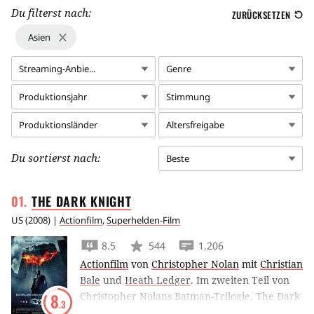
Du filterst nach:
ZURÜCKSETZEN
Asien
Streaming-Anbie...
Genre
Produktionsjahr
Stimmung
Produktionsländer
Altersfreigabe
Du sortierst nach:
Beste
THE DARK
KNIGHT
US
(
2008
) |
Actionfilm
,
Superhelden-Film
8.5
544
1.206
Actionfilm
von
Christopher Nolan
mit
Christian
Bale
und
Heath Ledger
.
Im zweiten Teil von
Christopher Nolans Batman-Trilogie, The Dark
8
.3
Knight, versucht Heath Ledger als Joker