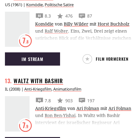
US
(
1961
) |
Komödie
,
Politische Satire
8.3
476
87
Komödie
von
Billy Wilder
mit
Horst Buchholz
und
Ralf Wolter
.
Eins, Zwei, Drei zeigt einen
satirischen Blick auf die Verhältnisse zwischen
7
.8
West und Ost vor dem Berliner Mauerbau.
IM STREAM
FILM VORMERKEN
WALTZ WITH
BASHIR
IL
(
2008
) |
Anti-Kriegsfilm
,
Animationsfilm
7.8
903
197
Anti-Kriegsfilm
von
Ari Folman
mit
Ari Folman
und
Ron Ben-Yishai
.
In Waltz with Bashir
interviewt der israelischer Regisseur Ari
7
.9
Folman Veteranen aus dem Libanonkrieg, da
ihm selbst aus dieser Zeit nur Albträume, aber