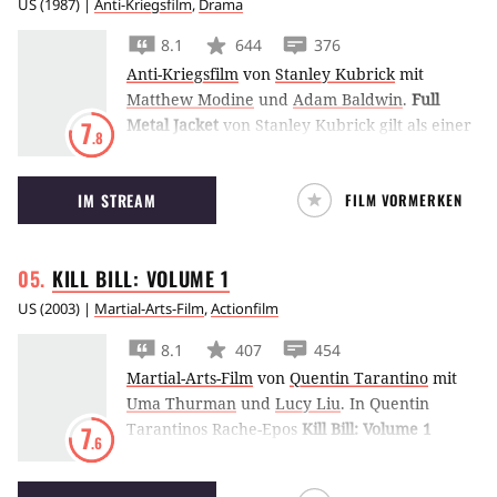
US
(
1987
) |
Anti-Kriegsfilm
,
Drama
8.1
644
376
Anti-Kriegsfilm
von
Stanley Kubrick
mit
Matthew Modine
und
Adam Baldwin
.
Full
Metal Jacket
von Stanley Kubrick gilt als einer
7
.8
der besten Anti-Kriegsfilme und zeigt auf
eindrucksvolle Art und Weise das Grauen des
IM STREAM
FILM VORMERKEN
Vietnam-Kriegs. Sowohl die Ausbildung der
Rekruten als auch der Einsatz werden gezeigt.
KILL BILL: VOLUME
1
US
(
2003
) |
Martial-Arts-Film
,
Actionfilm
8.1
407
454
Martial-Arts-Film
von
Quentin Tarantino
mit
Uma Thurman
und
Lucy Liu
.
In Quentin
Tarantinos Rache-Epos
Kill Bill: Volume 1
7
.6
begibt sich Uma Thurman auf einen
Rachefeldzug gegen ihr ehemaliges