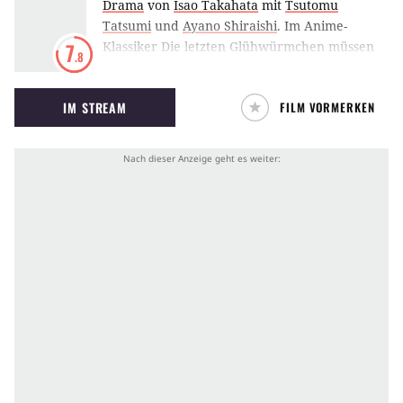
Drama
von
Isao Takahata
mit
Tsutomu
Tatsumi
und
Ayano Shiraishi
.
Im Anime-
Klassiker Die letzten Glühwürmchen müssen
7
.8
ein Junge und seine kleine Schwester im vom
Krieg zerstörten Japan um ihr Überleben
IM STREAM
FILM VORMERKEN
kämpfen.