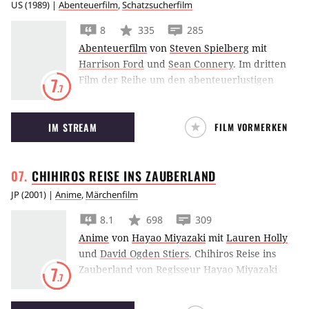
US
(
1989
) |
Abenteuerfilm
,
Schatzsucherfilm
8
335
285
Abenteuerfilm
von
Steven Spielberg
mit
Harrison Ford
und
Sean Connery
.
Im dritten
Film der Reihe um den abenteuerlustigen
7
.7
Archäologen,
Indiana Jones und der letzte
Kreuzzug
, begibt sich Indy auf die Suche nach
IM STREAM
FILM VORMERKEN
dem Heiligen Gral.
CHIHIROS REISE INS
ZAUBERLAND
JP
(
2001
) |
Anime
,
Märchenfilm
8.1
698
309
Anime
von
Hayao Miyazaki
mit
Lauren Holly
und
David Ogden Stiers
.
Chihiros Reise ins
Zauberland von Regisseur Hayao Miyazaki
7
.7
und Studio Ghibli ist einer der erfolgreichsten
Anime-Filme aller Zeiten. Er handelt von der