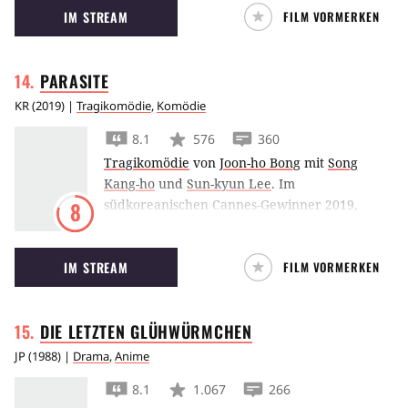
IM STREAM
FILM VORMERKEN
keine Erinnerungen geblieben sind.
PARASITE
KR
(
2019
) |
Tragikomödie
,
Komödie
8.1
576
360
Tragikomödie
von
Joon-ho Bong
mit
Song
Kang-ho
und
Sun-kyun Lee
.
Im
südkoreanischen Cannes-Gewinner 2019,
8
Parasite
von Joon-ho Bong, wird eine
arbeitslose Familie erst in das Leben und dann
IM STREAM
FILM VORMERKEN
in einen Zwischenfall der wohlhabenden
Glamour-Familie der Parks verwickelt.
DIE LETZTEN
GLÜHWÜRMCHEN
JP
(
1988
) |
Drama
,
Anime
8.1
1.067
266