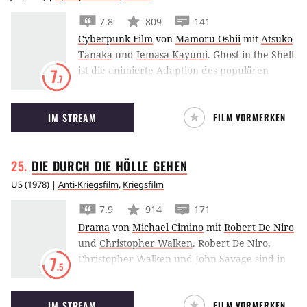
7.8
809
141
Cyberpunk-Film
von
Mamoru Oshii
mit
Atsuko
Tanaka
und
Iemasa Kayumi
.
Ghost in the Shell
ist die animierte Adaption des populären
7
.7
Cyberpunk-Mangas.
IM STREAM
FILM VORMERKEN
DIE DURCH DIE HÖLLE
GEHEN
US
(
1978
) |
Anti-Kriegsfilm
,
Kriegsfilm
7.9
914
171
Drama
von
Michael Cimino
mit
Robert De Niro
und
Christopher Walken
.
Robert De Niro,
Christopher Walken und John Savage sind in
7
.5
Michael Ciminos mehrfach oscarprämiertem
Kriegsdrama drei Freunde, die durch die
IM STREAM
FILM VORMERKEN
Hölle gehen.