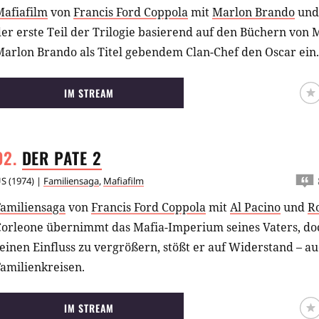
Mafiafilm
von
Francis Ford Coppola
mit
Marlon Brando
un
er erste Teil der Trilogie basierend auf den Büchern von
arlon Brando als Titel gebendem Clan-Chef den Oscar ein.
IM STREAM
DER PATE
2
US
(
1974
) |
Familiensaga
,
Mafiafilm
Familiensaga
von
Francis Ford Coppola
mit
Al Pacino
und
R
Corleone übernimmt das Mafia-Imperium seines Vaters, do
einen Einfluss zu vergrößern, stößt er auf Widerstand – a
amilienkreisen.
IM STREAM