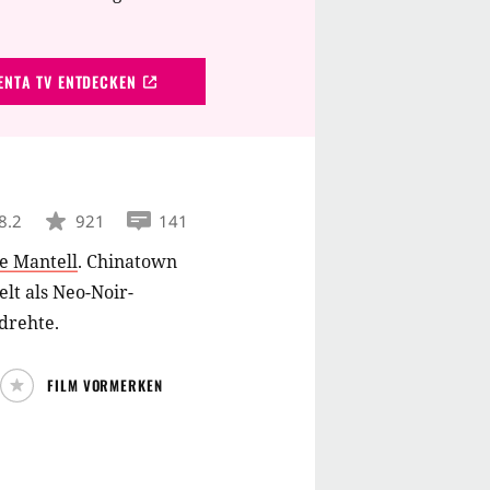
NTA TV ENTDECKEN
8.2
921
141
e Mantell
.
Chinatown
elt als Neo-Noir-
drehte.
FILM VORMERKEN