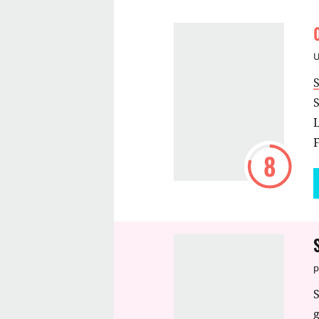
S
S
L
F
8
p
S