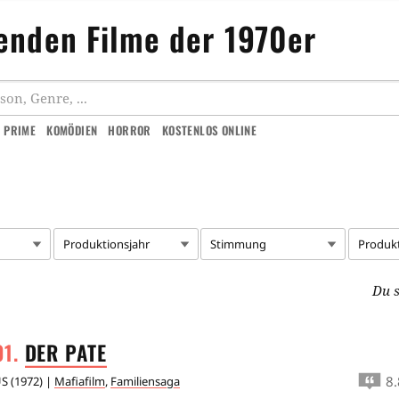
enden Filme der 1970er
 PRIME
KOMÖDIEN
HORROR
KOSTENLOS ONLINE
Produktionsjahr
Stimmung
Produk
Du s
DER
PATE
8.
US
(
1972
) |
Mafiafilm
,
Familiensaga