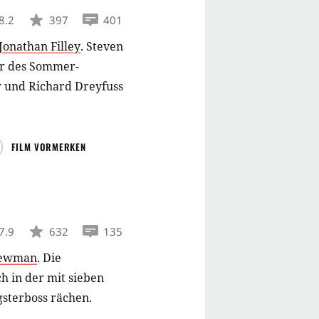
8.2
397
401
Jonathan Filley
.
Steven
er des Sommer-
w und Richard Dreyfuss
FILM VORMERKEN
7.9
632
135
Newman
.
Die
 in der mit sieben
sterboss rächen.