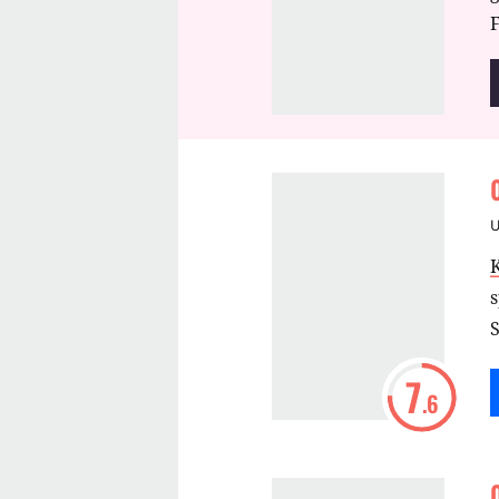
F
s
S
7
.6