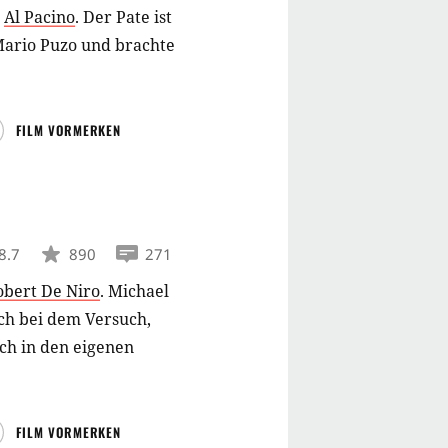
d
Al Pacino
.
Der Pate ist
 Mario Puzo und brachte
FILM VORMERKEN
8.7
890
271
obert De Niro
.
Michael
ch bei dem Versuch,
uch in den eigenen
FILM VORMERKEN