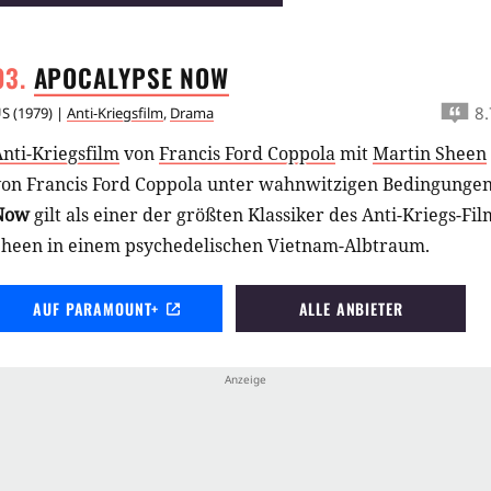
APOCALYPSE
NOW
8.
US
(
1979
) |
Anti-Kriegsfilm
,
Drama
nti-Kriegsfilm
von
Francis Ford Coppola
mit
Martin Sheen
von Francis Ford Coppola unter wahnwitzigen Bedingunge
Now
gilt als einer der größten Klassiker des Anti-Kriegs-Fi
Sheen in einem psychedelischen Vietnam-Albtraum.
AUF PARAMOUNT+
ALLE ANBIETER