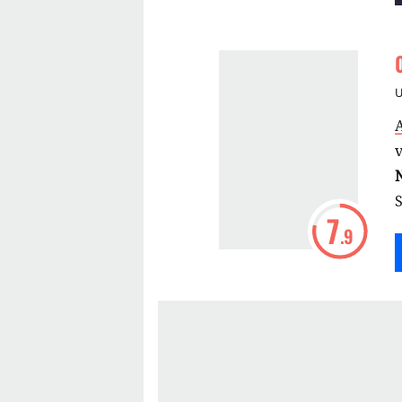
A
7
.9