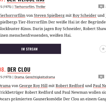
US
(
1975
) |
Tierhorrorfilm
,
Thriller
Tierhorrorfilm
von
Steven Spielberg
mit
Roy Scheider
und
Spielbergs Tier-Horrorfilm Der weiße Hai ist der Begründ
Blockbuster-Kinos. Darin jagen Roy Schneider, Robert Sha
einen menschenfressenden, weißen Hai.
IM STREAM
DER
CLOU
US
(
1973
) |
Drama
,
Gerechtigkeitsdrama
Drama
von
George Roy Hill
mit
Robert Redford
und
Paul 
Trickbetrüger Robert Redford und Paul Newman wollen sich
Oscars prämierten Gaunerkomödie Der Clou an einem Gang