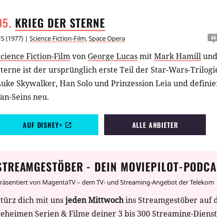
KRIEG DER
STERNE
US
(
1977
) |
Science Fiction-Film
,
Space Opera
cience Fiction-Film
von
George Lucas
mit
Mark Hamill
un
terne ist der ursprünglich erste Teil der Star-Wars-Trilogi
uke Skywalker, Han Solo und Prinzession Leia und definie
an-Seins neu.
AUF DISNEY+
ALLE ANBIETER
STREAMGESTÖBER - DEIN MOVIEPILOT-PODCA
räsentiert von MagentaTV – dem TV- und Streaming-Angebot der Telekom
türz dich mit uns
jeden Mittwoch
ins Streamgestöber auf 
geheimen Serien & Filme deiner 3 bis 300 Streaming-Diens