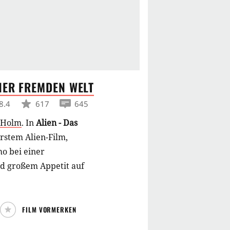
INER FREMDEN
WELT
8.4
617
645
 Holm
.
In
Alien - Das
erstem Alien-Film,
o bei einer
nd großem Appetit auf
FILM VORMERKEN