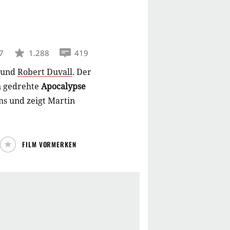
7
1.288
419
und
Robert Duvall
.
Der
n gedrehte
Apocalypse
lms und zeigt Martin
FILM VORMERKEN