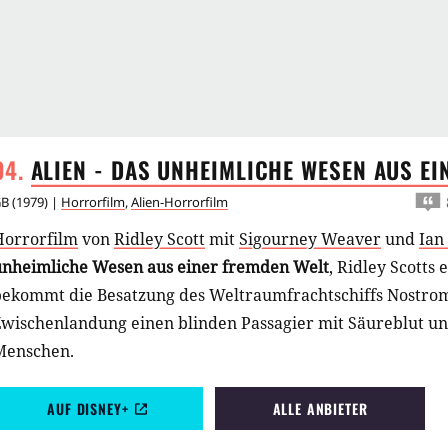
ALIEN - DAS UNHEIMLICHE WESEN AUS E
GB
(
1979
) |
Horrorfilm
,
Alien-Horrorfilm
Horrorfilm
von
Ridley Scott
mit
Sigourney Weaver
und
Ian
unheimliche Wesen aus einer fremden Welt
, Ridley Scotts 
bekommt die Besatzung des Weltraumfrachtschiffs Nostrom
Zwischenlandung einen blinden Passagier mit Säureblut u
Menschen.
AUF DISNEY+
ALLE ANBIETER