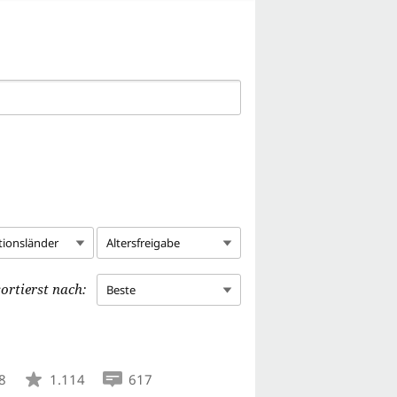
tionsländer
Altersfreigabe
ortierst nach:
Beste
8
1.114
617