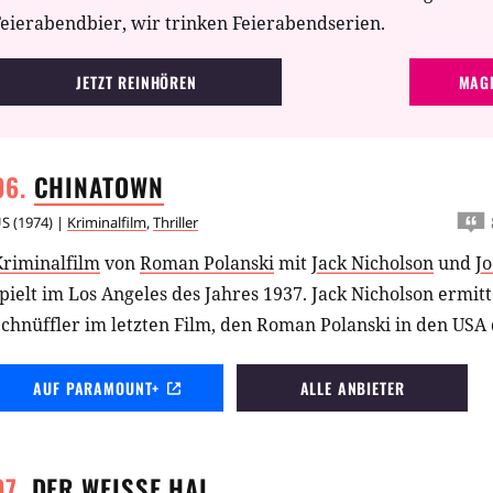
eierabendbier, wir trinken Feierabendserien.
JETZT REINHÖREN
MAGE
CHINATOWN
US
(
1974
) |
Kriminalfilm
,
Thriller
Kriminalfilm
von
Roman Polanski
mit
Jack Nicholson
und
Jo
pielt im Los Angeles des Jahres 1937. Jack Nicholson ermitt
chnüffler im letzten Film, den Roman Polanski in den USA 
AUF PARAMOUNT+
ALLE ANBIETER
DER WEISSE
HAI