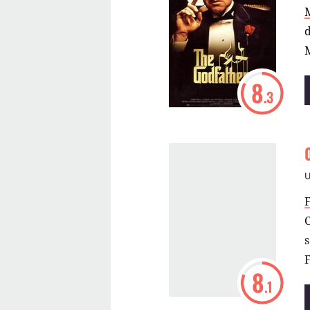
d
M
8
.3
s
F
8
.1