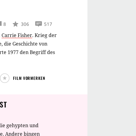
8
306
517
d
Carrie Fisher
.
Krieg der
e, die Geschichte von
rte 1977 den Begriff des
FILM VORMERKEN
ST
die gehypten und
te. Andere bingen