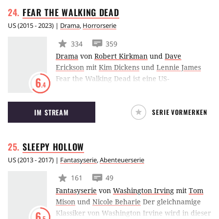
FEAR THE WALKING
DEAD
US
(
2015 - 2023
) |
Drama
,
Horrorserie
334
359
Drama
von
Robert Kirkman
und
Dave
Erickson
mit
Kim Dickens
und
Lennie James
Fear the Walking Dead ist eine US-
6
.4
amerikanische Zombie-Horror-Serie aus dem
Hause AMC. Das Format fungiert als Spin-off
IM STREAM
SERIE VORMERKEN
zu The Walking Dead und handelt wie das
Original von einer Gruppe Überlebender, die
sich ihren Weg durch die Zombie-Apokalypse
SLEEPY
HOLLOW
bahnt.
US
(
2013 - 2017
) |
Fantasyserie
,
Abenteuerserie
161
49
Fantasyserie
von
Washington Irving
mit
Tom
Mison
und
Nicole Beharie
Der gleichnamige
Klassiker von Washington Irvine wird in dieser
6
.5