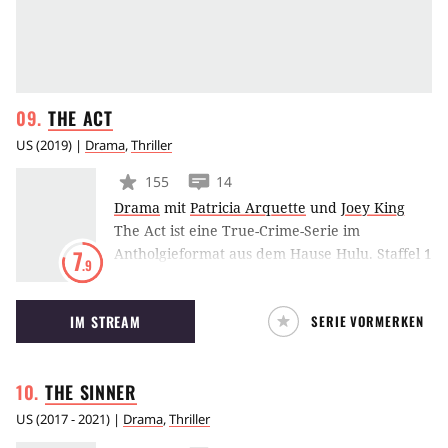
THE
ACT
US
(
2019
) |
Drama
,
Thriller
155
14
Drama
mit
Patricia Arquette
und
Joey King
The Act ist eine True-Crime-Serie im
Antholgieformat aus dem Hause Hulu. Staffel 1
7
.9
widmet sich der toxischen Mutter-Tochter-
Beziehung von Dee Dee und Gypsy Rose
IM STREAM
SERIE VORMERKEN
Blanchard.
THE
SINNER
US
(
2017 - 2021
) |
Drama
,
Thriller