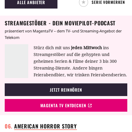
ALLE ANBIETER
SERIE VORMERKEN
Kriminal im Auftrag des FBI lösen, werden sie
darüber hinaus mit einer größeren
Verschwörung konfrontiert, die im
STREAMGESTÖBER - DEIN MOVIEPILOT-PODCAST
sogenannten Mytharc behandelt wird.
präsentiert von MagentaTV – dem TV- und Streaming-Angebot der
Telekom
Stürz dich mit uns
jeden Mittwoch
ins
Streamgestöber auf die gehypten und
geheimen Serien & Filme deiner 3 bis 300
Streaming-Dienste. Andere bingen
Feierabendbier, wir trinken Feierabendserien.
JETZT REINHÖREN
MAGENTA TV ENTDECKEN
AMERICAN HORROR
STORY