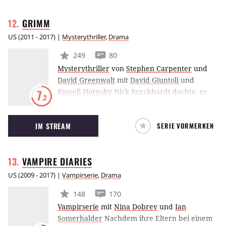
Happen, den sie verspeist, nimmt sie die
GRIMM
Erinnerungen ihrer Opfer auf.
US
(
2011 - 2017
) |
Mysterythriller
,
Drama
249
80
Mysterythriller
von
Stephen Carpenter
und
David Greenwalt
mit
David Giuntoli
und
Russell Hornsby
Nick Burckhardt dachte, er
7
.2
bereitet sich auf die Realität als Mordermittler
vor, bis er Dinge sieht, die er sich nicht
IM STREAM
SERIE VORMERKEN
erklären kann. Als seine kranke Tante Marie
ihm einen Besuch abstattet, wird Nicks Leben
auf den Kopf gestellt, denn sie offenbart ihm,
VAMPIRE
DIARIES
dass sie Nachfahren einer elitären Gruppe von
Jägern, genannt ‘Grimms’ – sind, die die
US
(
2009 - 2017
) |
Vampirserie
,
Drama
Menschheit vor übernatürlichen Wesen
148
170
beschützen.
Vampirserie
mit
Nina Dobrev
und
Ian
Somerhalder
Nachdem ihre Eltern bei einem