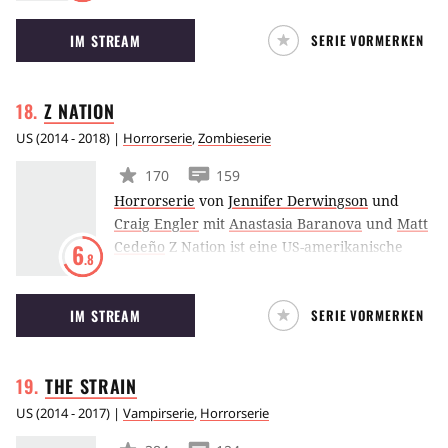
Rose Russell), die Tochter des Urvampirs Klaus
IM STREAM
SERIE VORMERKEN
Mikaelson. Hope ist ein Hybrid aus Werwolf,
Vampir und Hexe und besucht die Salvatore
Boarding School in Mystic Falls.
Z
NATION
US
(
2014 - 2018
) |
Horrorserie
,
Zombieserie
170
159
Horrorserie
von
Jennifer Derwingson
und
Craig Engler
mit
Anastasia Baranova
und
Matt
Cedeño
Z Nation ist eine US-amerikanische
6
.8
Zombie-Horror-Serie, die von The Asylum für
Syfy produziert wird.
IM STREAM
SERIE VORMERKEN
THE
STRAIN
US
(
2014 - 2017
) |
Vampirserie
,
Horrorserie