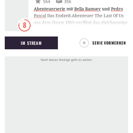
564
356
Abenteuerserie
mit
Bella Ramsey
und
Pedro
Pascal
Das Endzeit-Abenteuer The Last Of Us
aus dem Hause HBO verfilmt das gleichnamige
8
dystopische Survival-Videospiel, in dem Joel
und Ellie in der Postapokalypse um ihr
IM STREAM
SERIE VORMERKEN
Überleben kämpfen. Entwickelt wurde die
Serie von Chernobyl-Schöpfer Craig Mazin
und The Last of Us-Autor Neil Druckmann.