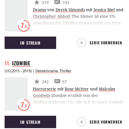
319
103
Drama
von
Derek Simonds
mit
Jessica Biel
und
Christopher Abbott
The Sinner ist eine US-
amerikanische Thriller-Drama-Serie aus dem
7
.5
Hause USA Network. Jessica Biel schlüpft in die
Rolle einer jungen Mutter, die sich nicht
IM STREAM
SERIE VORMERKEN
länger mit ihrer misslichen Lage abfinden will
und sich zu einer verhängnisvollen Tat
hinreißen lässt. Daraufhin wird Bill Pullman
IZOMBIE
als Ermittler auf den Plan gerufen. Die
Geschichte basiert auf dem gleichnamigen
US
(
2015 - 2019
) |
Detektivserie
,
Thriller
Bestseller von Petra Hammesfahr.
242
57
Horrorserie
mit
Rose McIver
und
Malcolm
Goodwin
iZombie erzählt von der
Medizinstudentin Liv, die sich in einen Zombie
7
.3
verwandelt. Um zu überleben ernährt sie sich
fortan von Gehirnen, was sie paradoxerweise
IM STREAM
SERIE VORMERKEN
wieder menschliche Züge annehmen lässt. Der
(un)praktische Nebeneffekt: Mit jedem