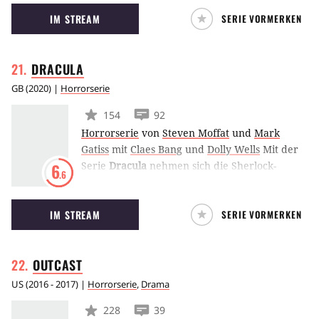
William Peter Blatty, die 1971 veröffentlicht
IM STREAM
SERIE VORMERKEN
wurde. Die Horrorgeschichte erzählt von
einer frommen Familie, die es mit einem
diabolischen Dämon zu tun bekommt. Zwei
DRACULA
Priester sollen aushelfen.
GB
(
2020
) |
Horrorserie
154
92
Horrorserie
von
Steven Moffat
und
Mark
Gatiss
mit
Claes Bang
und
Dolly Wells
Mit der
Serie
Dracula
nehmen sich die Sherlock-
6
.6
Autoren Mark Gatiss und Steven Moffat den
berühmtesten Vampir der Welt zur Brust.
IM STREAM
SERIE VORMERKEN
Anders als in vorherigen Interpretationen ist
der Vampir in der Netflix-BBC-Serie nicht der
Antagonist, sondern ein Anti-Held, aus dessen
OUTCAST
Perspektive die Geschichte erzählt wird.
US
(
2016 - 2017
) |
Horrorserie
,
Drama
228
39