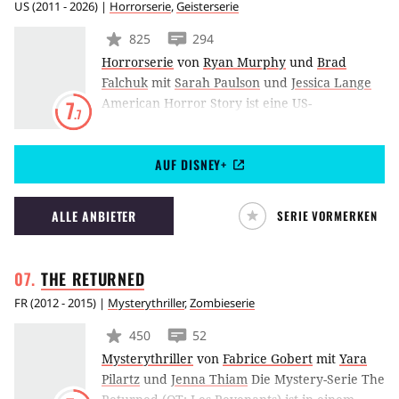
US
(
2011 - 2026
) |
Horrorserie
,
Geisterserie
825
294
Horrorserie
von
Ryan Murphy
und
Brad
Falchuk
mit
Sarah Paulson
und
Jessica Lange
American Horror Story ist eine US-
7
.7
amerikanische Anthologieserie aus dem Hause
FX. Das Format feierte 2011 seine Premiere
AUF DISNEY+
und wurde von Ryan Murphy und Brad
Falchuk kreiert. Jede Staffel erzählt eine
eigene, in sich abgeschlossene Handlung.
ALLE ANBIETER
SERIE VORMERKEN
Diverse Schauspielerinnen und Schauspieler
können jedoch in verschiedenen Rollen zu
unterschiedlichen Zeiten und an
THE
RETURNED
unterschiedlichen Orten des Grauens
FR
(
2012 - 2015
) |
Mysterythriller
,
Zombieserie
auftauchen.
450
52
Mysterythriller
von
Fabrice Gobert
mit
Yara
Pilartz
und
Jenna Thiam
Die Mystery-Serie The