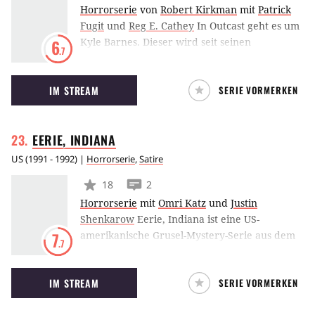
Horrorserie
von
Robert Kirkman
mit
Patrick
Fugit
und
Reg E. Cathey
In Outcast geht es um
Kyle Barnes. Dieser wird seit seinen
6
.7
Kindheitstagen von Dämonen, die von ihm
Besitz ergreifen, gequält. Als Erwachsener
IM STREAM
SERIE VORMERKEN
begibt er sich nun auf die Suche nach
Antworten zu diesem Phänomen. Was er
allerdings diesbezüglich findet, könnte das
EERIE,
INDIANA
Ende der Welt, so wie wir sie kennen,
bedeuten.
US
(
1991 - 1992
) |
Horrorserie
,
Satire
18
2
Horrorserie
mit
Omri Katz
und
Justin
Shenkarow
Eerie, Indiana ist eine US-
amerikanische Grusel-Mystery-Serie aus dem
7
.7
Jahr 1991. Diese folgt dem Jugendlichen
Marshall Teller, der in der Kleinstadt Eerie in
IM STREAM
SERIE VORMERKEN
Indiana mit seltsamen Vorkommnissen
konfrontiert wird.