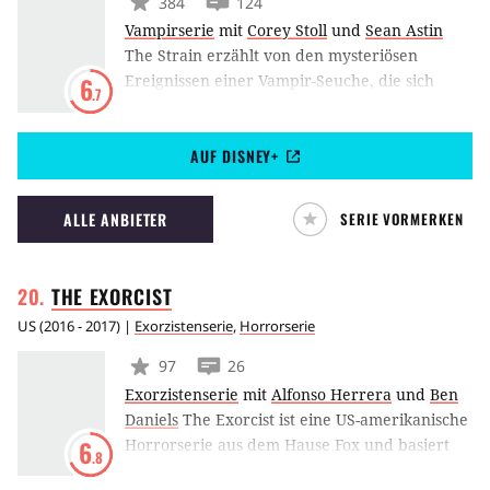
384
124
Vampirserie
mit
Corey Stoll
und
Sean Astin
The Strain erzählt von den mysteriösen
Ereignissen einer Vampir-Seuche, die sich
6
.7
zunehmend von New York aus in der ganzen
Welt ausbreitet. Im Mittelpunkt der Serie steht
AUF DISNEY+
Dr. Ephraim Eph Goodweather, der dem
unheimlichen Treiben der kalten Wesen eine
Ende bereiten soll. The Strain basiert auf der
ALLE ANBIETER
SERIE VORMERKEN
gleichnamigen Romantrilogie von Guillermo
del Toro und Cuck Hogan.
THE
EXORCIST
US
(
2016 - 2017
) |
Exorzistenserie
,
Horrorserie
97
26
Exorzistenserie
mit
Alfonso Herrera
und
Ben
Daniels
The Exorcist ist eine US-amerikanische
Horrorserie aus dem Hause Fox und basiert
6
.8
auf der gleichnamigen Literaturvorlage von