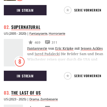
Comic-Reihe aus der Feder von Robert
IM STREAM
SERIE VORMERKEN
Kirkman basiert. Die Handlung ist in einer
Welt nach der Zombie-Apokalypse angesiedelt.
Jetzt gilt es für eine Gruppe von Menschen,
SUPERNATURAL
um ihr Überleben zu kämpfen. Angeführt
wird diese Gruppe von Rick Grimes, einem
US
(
2005 - 2020
) |
Fantasyserie
,
Horrorserie
ehemaligen Sheriff.
469
311
Fantasyserie
von
Eric Kripke
mit
Jensen Ackles
und
Jared Padalecki
Die Brüder Sam und Dean
Winchester reisen quer durch die USA und
8
stoßen auf eine unbekannte Welt, beherrscht
von Hexen, Geistern und Dämonen. Die
IM STREAM
SERIE VORMERKEN
Brüder bekämpfen jede übernatürliche
Macht, die sich ihnen in den Weg stellt, um die
Welt vor der verheerenden Apokalypse zu
THE LAST OF
US
retten.
US
(
2023 - 2025
) |
Drama
,
Zombieserie