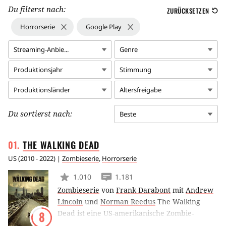
Du filterst nach:
ZURÜCKSETZEN
Horrorserie
Google Play
Streaming-Anbie...
Genre
Produktionsjahr
Stimmung
Produktionsländer
Altersfreigabe
Du sortierst nach:
Beste
THE WALKING
DEAD
US
(
2010 - 2022
) |
Zombieserie
,
Horrorserie
1.010
1.181
Zombieserie
von
Frank Darabont
mit
Andrew
Lincoln
und
Norman Reedus
The Walking
Dead ist eine US-amerikanische Zombie-
8
Horror-Serie, die auf der gleichnamigen