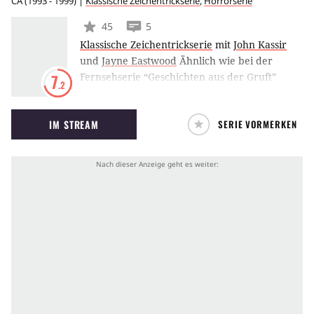
CA
(
1993 - 1999
) |
Klassische Zeichentrickserie
,
Horrorserie
45
5
Klassische Zeichentrickserie
mit
John Kassir
und
Jayne Eastwood
Ähnlich wie bei der
Fernsehserie “Geschichten aus der Gruft”
7
.2
dreht sich auch bei der Trickserie alles um
kleine Horrorgeschichten. Allerdings sind
IM STREAM
SERIE VORMERKEN
diese “Geschichten aus der Gruft” eher auf ein
jüngeres Publikum zugeschnitten.