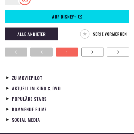
Serie von den Produzenten von Fringe neu
aufgerollt. Im Zentrum steht Ichabod Crane
AUF DISNEY+
(Tom Mison), der in der modernen Zeit wieder
aufersteht und die letzte Hoffnung der
Menschheit vor der bevorstehenden
ALLE ANBIETER
SERIE VORMERKEN
Apokalypse ist.
1
ZU MOVIEPILOT
AKTUELL IM KINO & DVD
POPULÄRE STARS
KOMMENDE FILME
SOCIAL MEDIA