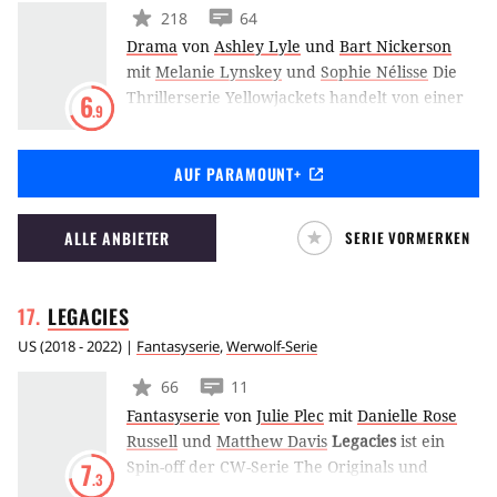
218
64
Drama
von
Ashley Lyle
und
Bart Nickerson
mit
Melanie Lynskey
und
Sophie Nélisse
Die
Thrillerserie Yellowjackets handelt von einer
6
.9
Gruppe junger Fußballspielerinnen, die vor 25
Jahren mit einem Flugzeug in der Wildnis
AUF PARAMOUNT+
abstürzten. Hier spaltete sich das Team in
wilde Klans. In der Gegenwart haben sie als
erwachsene Frauen noch immer mit den
ALLE ANBIETER
SERIE VORMERKEN
tragischen Ereignissen von damals zu
kämpfen.
LEGACIES
US
(
2018 - 2022
) |
Fantasyserie
,
Werwolf-Serie
66
11
Fantasyserie
von
Julie Plec
mit
Danielle Rose
Russell
und
Matthew Davis
Legacies
ist ein
Spin-off der CW-Serie The Originals und
7
.3
konzentriert sich auf Hope Mikaelson (Danielle