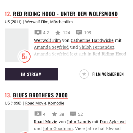
Sklave der Wikinger, hassen sich inbrünstig.
RED RIDING HOOD - UNTER DEM
WOLFSMOND
Sie ahnen nicht, daß sie Brüder sind. Als sich
beide in Prinzessin Morgana verlieben, ist ein
US
(
2011
) |
Werwolf-Film
,
Märchenfilm
Kampf auf Leben und Tod unausweichlich.
4.2
124
193
Doch zuvor ziehen sie gemeinsam mit ihren
Werwolf-Film
von
Catherine Hardwicke
mit
Wikingern gegen England, um Ragnars
Amanda Seyfried
und
Shiloh Fernandez
.
Ermordung zu rächen.
Amanda Seyfried legt sich in
Red Riding Hood
5
.5
- Unter dem Wolfsmond
einen roten Umhang
zu, will mit Max Irons die Flucht wagen und
IM STREAM
FILM VORMERKEN
wird dann von einem Werwolf aufgehalten.
BLUES BROTHERS
2000
US
(
1998
) |
Road Movie
,
Komödie
4
38
52
Road Movie
von
John Landis
mit
Dan Aykroyd
und
John Goodman
.
Viele Jahre hat Elwood