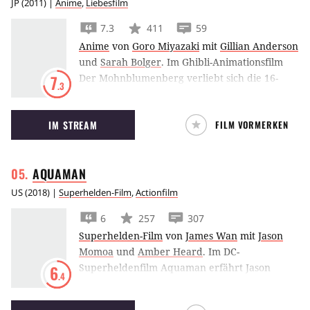
JP
(
2011
) |
Anime
,
Liebesfilm
7.3
411
59
Anime
von
Goro Miyazaki
mit
Gillian Anderson
und
Sarah Bolger
.
Im Ghibli-Animationsfilm
Der Mohnblumenberg verliebt sich die 16-
7
.3
jährige Umi in den älteren Shun, doch beide
verbindet eine schmerzhafte Vergangenheit.
IM STREAM
FILM VORMERKEN
AQUAMAN
US
(
2018
) |
Superhelden-Film
,
Actionfilm
6
257
307
Superhelden-Film
von
James Wan
mit
Jason
Momoa
und
Amber Heard
.
Im DC-
Superheldenfilm Aquaman erfährt Jason
6
.4
Momoa, dass er der Erbe der Unterwasser-
Königreiches Atlantis ist. Doch kann er zum