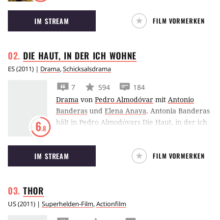
Christian Bale und seiner Karriere
IM STREAM
FILM VORMERKEN
entscheiden.
DIE HAUT, IN DER ICH
WOHNE
ES
(
2011
) |
Drama
,
Schicksalsdrama
7
594
184
Drama
von
Pedro Almodóvar
mit
Antonio
Banderas
und
Elena Anaya
.
Antonia Banderas
hält in Pedro Almodóvars Die Haut, in der ich
6
.8
wohne eine Frau gefangen, die sein
Versuchskaninchen ist.
IM STREAM
FILM VORMERKEN
THOR
US
(
2011
) |
Superhelden-Film
,
Actionfilm