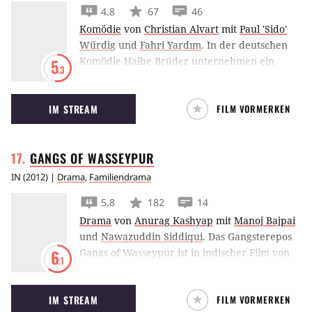
4.8
67
46
Komödie
von
Christian Alvart
mit
Paul 'Sido'
Würdig
und
Fahri Yardım
.
In der deutschen
Komödie Halbe Brüder unternehmen ein
5
.3
Türke, ein Deutscher und ein Afrikaner, die
gerade erst von ihrem
IM STREAM
FILM VORMERKEN
Verwandschaftsverhältnis erfahren haben,
einen gemeinsamen Road-Trip zu ihren
Wurzeln.
GANGS OF
WASSEYPUR
IN
(
2012
) |
Drama
,
Familiendrama
5.8
182
14
Drama
von
Anurag Kashyap
mit
Manoj Bajpai
und
Nawazuddin Siddiqui
.
Das Gangsterepos
Gangs of Wasseypur ist in indischer Film von
6
.1
Anurag Kashyap mit Manoj Bajpaj, Richa
Chadda, Tigmanshu Dhulia und vielen
IM STREAM
FILM VORMERKEN
weiteren. Der Film spielt in der Bergbaustadt