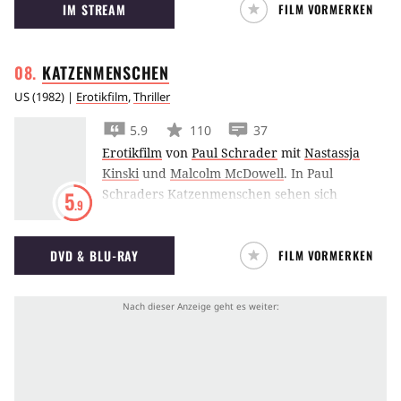
IM STREAM
FILM VORMERKEN
KATZENMENSCHEN
US
(
1982
) |
Erotikfilm
,
Thriller
5.9
110
37
Erotikfilm
von
Paul Schrader
mit
Nastassja
Kinski
und
Malcolm McDowell
.
In Paul
Schraders Katzenmenschen sehen sich
5
.9
Malcolm McDowell und Nastassja Kinski mit
dem animalischen Ursprung menschlicher
DVD & BLU-RAY
FILM VORMERKEN
Sexualität konfrontiert.