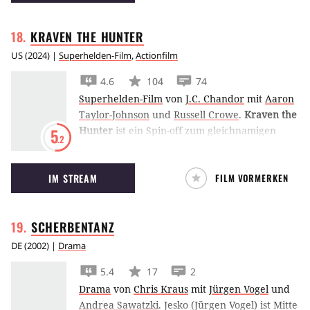
Wasseypur.
KRAVEN THE
HUNTER
US
(
2024
) |
Superhelden-Film
,
Actionfilm
4.6
104
74
Superhelden-Film
von
J.C. Chandor
mit
Aaron
Taylor-Johnson
und
Russell Crowe
.
Kraven the
Hunter
ist ein Spin-off zum gleichnamigen
5
.2
Schurken aus dem Spider-Man-Universum.
Der russische Einwanderer will beweisen, dass
IM STREAM
FILM VORMERKEN
er der weltweit größte Jäger ist.
SCHERBENTANZ
DE
(
2002
) |
Drama
5.4
17
2
Drama
von
Chris Kraus
mit
Jürgen Vogel
und
Andrea Sawatzki
.
Jesko (Jürgen Vogel) ist Mitte