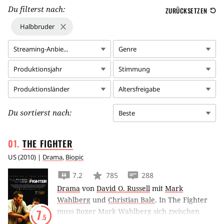
Du filterst nach:
ZURÜCKSETZEN
Halbbruder
Streaming-Anbie...
Genre
Produktionsjahr
Stimmung
Produktionsländer
Altersfreigabe
Du sortierst nach:
Beste
THE
FIGHTER
US
(
2010
) |
Drama
,
Biopic
7.2
785
288
Drama
von
David O. Russell
mit
Mark
Wahlberg
und
Christian Bale
.
In The Fighter
muss Boxer Mark Wahlberg sich zwischen
7
.5
seiner White Trash Familie um Junkie-Bruder