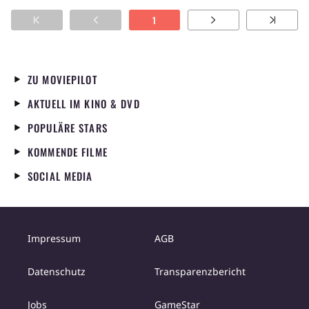
notorischer Frauenheld war. Als dann auch
1
noch Duncans Ex-Frau in dem beschaulichen
Örtchen auftaucht, ist das Gefühlschaos
perfekt.
ZU MOVIEPILOT
AKTUELL IM KINO & DVD
POPULÄRE STARS
KOMMENDE FILME
SOCIAL MEDIA
Impressum
AGB
Datenschutz
Transparenzbericht
Jobs
GameStar