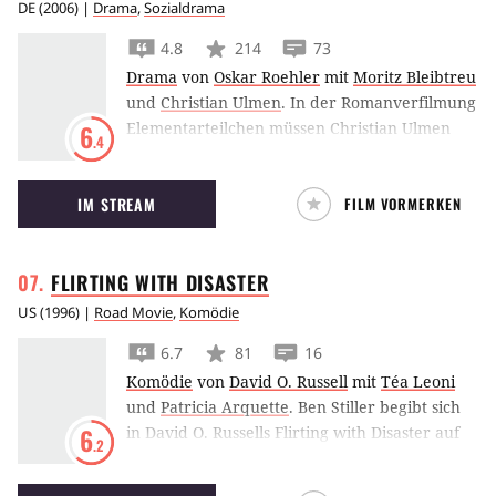
DE
(
2006
) |
Drama
,
Sozialdrama
4.8
214
73
Drama
von
Oskar Roehler
mit
Moritz Bleibtreu
und
Christian Ulmen
.
In der Romanverfilmung
Elementarteilchen müssen Christian Ulmen
6
.4
und Moritz Bleibtreu sich für oder gegen die
Liebe entscheiden.
IM STREAM
FILM VORMERKEN
FLIRTING WITH
DISASTER
US
(
1996
) |
Road Movie
,
Komödie
6.7
81
16
Komödie
von
David O. Russell
mit
Téa Leoni
und
Patricia Arquette
.
Ben Stiller begibt sich
in David O. Russells Flirting with Disaster auf
6
.2
die Spuren seiner leiblichen Eltern.