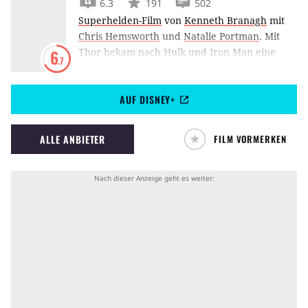
6.3
191
502
Superhelden-Film
von
Kenneth Branagh
mit
Chris Hemsworth
und
Natalie Portman
.
Mit
Thor bekam nach Hulk und Iron Man eine
6
.7
weitere Heldenfigur aus dem Marvel-
Universum ihren ersten Solo-Auftritt. Kenneth
AUF DISNEY+
Branagh inszenierte Chris Hemsworth als
Donnergott.
ALLE ANBIETER
FILM VORMERKEN