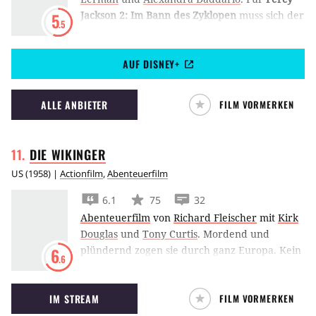
Jackson 2: Im Bann des Zyklopen
muss sich der
5
.5
Halbgott Percy Jackson (Logan Lerman) auf
die halsbrecherische Suche nach dem
AUF DISNEY+
Goldenen Vlies begeben.
ALLE ANBIETER
FILM VORMERKEN
DIE
WIKINGER
US
(
1958
) |
Actionfilm
,
Abenteuerfilm
6.1
75
32
Abenteuerfilm
von
Richard Fleischer
mit
Kirk
Douglas
und
Tony Curtis
.
Mordend und
plündernd zogen sie durch ganz Europa. Kein
6
.6
Hafen, keine Festung war vor ihnen sicher:
Die
Wikinger
(OT:The Vikings). Einar (
Kirk
IM STREAM
FILM VORMERKEN
Douglas
), der Sohn des Wikingerkönigs
Ragnar, und Eric (
Tony Curtis
), ein ehemaliger