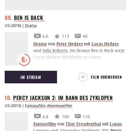
BEN IS BACK
US
(
2018
) |
Drama
6.6
113
40
Drama
von
Peter Hedges
mit
Lucas Hedges
und
Julia Roberts
.
Im Drama Ben Is Back sorgt
Lucas Hedges' Rückkehr zu seinen
6
.7
entfremdeten Verwandten rund um Julia
Roberts für Aufsehen, denn der Heimkehrer
IM STREAM
FILM VORMERKEN
bringt eine Gefahr mit sich, die den Zerfall der
Familie bedeuten könnte.
PERCY JACKSON 2: IM BANN DES
ZYKLOPEN
US
(
2013
) |
Fantasyfilm
,
Abenteuerfilm
4.8
100
116
Fantasyfilm
von
Thor Freudenthal
mit
Logan
Lerman
und
Alexandra Daddario
.
Für
Percy