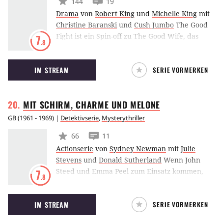
144
19
Drama
von
Robert King
und
Michelle King
mit
Christine Baranski
und
Cush Jumbo
The Good
Fight ist ein Spin-off zu The Good Wife, das
7
.8
sich auf die beiden Figuren Diane Lockhart
und Lucca Quinn konzentriert. Christine
IM STREAM
SERIE VORMERKEN
Baranski und Cush Jumbo kehren in ihren
altbekannten Rollen zurück. Die Dramaserie
feierte im Jahr 2017 auf CBS All Access ihre
MIT SCHIRM, CHARME UND
MELONE
Premiere.
GB
(
1961 - 1969
) |
Detektivserie
,
Mysterythriller
66
11
Actionserie
von
Sydney Newman
mit
Julie
Stevens
und
Donald Sutherland
Wenn John
Steed und Emma Peel zum Einsatz kommen,
7
.8
haben Bösewichter wenig zu lachen. Das
Agentenduo ist einfach unschlagbar: Steed,
IM STREAM
SERIE VORMERKEN
ein Gentlemen vom Scheitel bis zur Sohle,
hochintelligent und mit göttlichem Humor