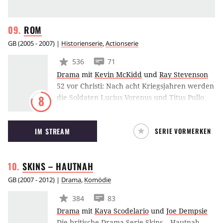
ROM
GB
(
2005 - 2007
) |
Historienserie
,
Actionserie
536
71
Drama
mit
Kevin McKidd
und
Ray Stevenson
52 vor Christi: Nach acht Kriegsjahren werden
die Soldaten Lucius Vorenus und Titus Pullo
8
unversehens in die historischen Ereignisse im
antiken Rom hineingezogen. Rom ist eine
IM STREAM
SERIE VORMERKEN
dramatische Serie über Liebe und Verrat,
Herren und Sklaven, Männer und Frauen –
eine turbulente Epoche, die das Ende der
SKINS –
HAUTNAH
Republik einläutete und das Imperium
hervorbrachte.
GB
(
2007 - 2012
) |
Drama
,
Komödie
384
83
Drama
mit
Kaya Scodelario
und
Joe Dempsie
Die britische Drama-Serie Skins – Hautnah