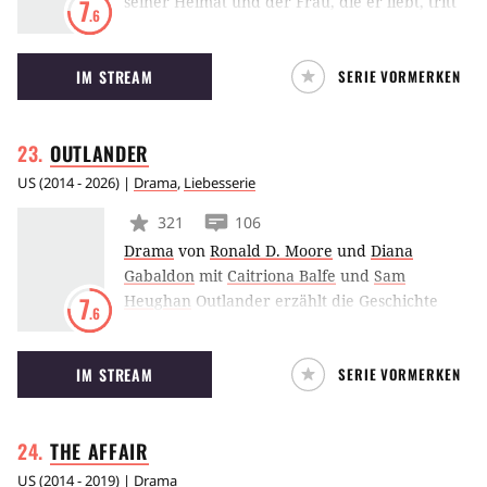
seiner Heimat und der Frau, die er liebt, tritt
7
.6
der griechische Sklave Spartacus im
römischen Reich als Gladiator auf. Doch seine
IM STREAM
SERIE VORMERKEN
Wirkung bleibt nicht ohne Folge: Er wird zum
Anführer des legendären Sklavenaufstands
und sieht sich schon bald als mächtiger
OUTLANDER
Gegner des römischen Imperiums.
US
(
2014 - 2026
) |
Drama
,
Liebesserie
321
106
Drama
von
Ronald D. Moore
und
Diana
Gabaldon
mit
Caitriona Balfe
und
Sam
Heughan
Outlander erzählt die Geschichte
7
.6
einer verheirateten Krankenschwester Claire
im Zweiten Weltkrieg. Plötzlich findet sich
IM STREAM
SERIE VORMERKEN
Claire jedoch im Jahre 1743 wieder. Dort lernt
sie den jungen, schottischen Krieger Jamie
kennen. Fortan ist sie hin und her gerissen
THE
AFFAIR
zwischen der Liebe in zwei Welten.
US
(
2014 - 2019
) |
Drama