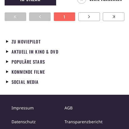
zweifelnder Priester, der seinem früheren
Leben den Rücken gekehrt hat. Jetzt erlebt er
1
mit seiner Ex-Freundin Tulip sowie dem
irischstämmigen Vampir Cassidy verrückte
Abenteuer im Kampf gegen Engel, Dämonen
und andere Kreaturen.
ZU MOVIEPILOT
AKTUELL IM KINO & DVD
POPULÄRE STARS
KOMMENDE FILME
SOCIAL MEDIA
Impressum
AGB
Datenschutz
Transparenzbericht