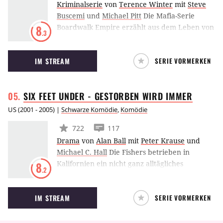
Kriminalserie
von
Terence Winter
mit
Steve
Buscemi
und
Michael Pitt
Die Mafia-Serie
Boardwalk Empire erzählt aus dem Leben von
8
.3
Nucky Thompson (Steve Buscemi), der
während der Prohibition der unangefochtene
IM STREAM
SERIE VORMERKEN
Drahtzieher von Atlantic City war, sowohl als
Politiker als auch als Gangster. Das HBO-
Format folgt seinem kompletten Werdegang –
SIX FEET UNDER - GESTORBEN WIRD
IMMER
agefangen bei seinen Aufstieg zu Beginn der
1920er Jahre bis hin zum Zerfall seines
US
(
2001 - 2005
) |
Schwarze Komödie
,
Komödie
Imperiums nach den verheerenden
722
117
Ereignissen der Weltwirtschaftskrise sowie der
Drama
von
Alan Ball
mit
Peter Krause
und
darauffolgenden Großen Depression in
Michael C. Hall
Die Fishers betrieben in
Amerika.
Kalifornien ein nicht ganz alltägliches
8
.2
Familienunternehmen, ein
Beerdigungsinstitut. Nachdem
IM STREAM
SERIE VORMERKEN
Familienoberhaupt Nathaniel Fisher auf dem
Weg zum Flughafen, wo er seinen Sohn Nate
abholen wollte, bei einem Verkehrsunfall ums