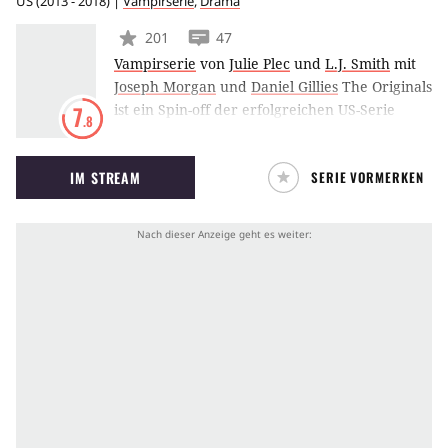
US
(
2013 - 2018
) |
Vampirserie
,
Drama
201
47
Vampirserie
von
Julie Plec
und
L.J. Smith
mit
Joseph Morgan
und
Daniel Gillies
The Originals
ist ein Spin-off der erfolgreichen US-Serie
7
.8
Vampire Diaries und stellt die Familie
Mikaelson in den Vordergrund. Der Hybrid
IM STREAM
SERIE VORMERKEN
Klaus kehrt nach New Orleans zurück, einer
Stadt, die er damals mitbegründet hat. Seine
Geschwister und einige weitere Darsteller aus
Vampire Diaries werden ebenfalls Teil der
neuen Serie sein.