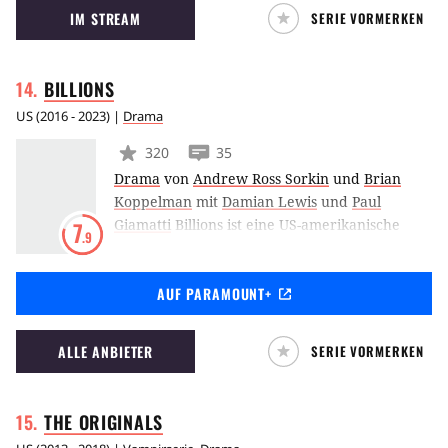
IM STREAM
SERIE VORMERKEN
Sheriffs in dem kleinen Amisch-Städtchen
namens Banshee an.
BILLIONS
US
(
2016 - 2023
) |
Drama
320
35
Drama
von
Andrew Ross Sorkin
und
Brian
Koppelman
mit
Damian Lewis
und
Paul
Giamatti
Billions ist eine US-amerikanische
7
.9
Drama-Serie aus dem Hause Showtime.
Damian Lewis, Paul Giamatti, Maggie Siff und
AUF PARAMOUNT+
Malin Akerman spielen die Hauptrollen. Die
Handlung ist an der Wall Street angesiedelt
und handelt von den düsteren
ALLE ANBIETER
SERIE VORMERKEN
Machenschaften, die in der Finanzwelt
vonstattengehen.
THE
ORIGINALS