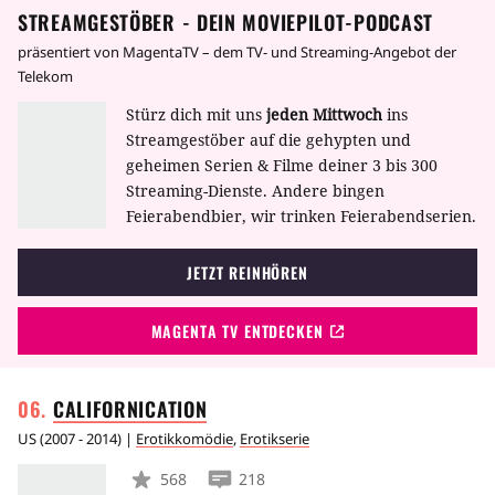
STREAMGESTÖBER - DEIN MOVIEPILOT-PODCAST
Leben kam, gerät das nach außen hin heile
Familienbild kräftig aus dem Lot.
präsentiert von MagentaTV – dem TV- und Streaming-Angebot der
Telekom
Stürz dich mit uns
jeden Mittwoch
ins
Streamgestöber auf die gehypten und
geheimen Serien & Filme deiner 3 bis 300
Streaming-Dienste. Andere bingen
Feierabendbier, wir trinken Feierabendserien.
JETZT REINHÖREN
MAGENTA TV ENTDECKEN
CALIFORNICATION
US
(
2007 - 2014
) |
Erotikkomödie
,
Erotikserie
568
218