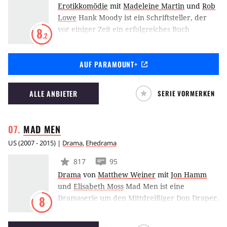
Erotikkomödie
mit
Madeleine Martin
und
Rob
Lowe
Hank Moody ist ein Schriftsteller, der
vor einiger Zeit ein erfolgreiches Buch
8
.2
geschrieben hat, das sogar verfilmt wurde.
Doch seit seine Frau ihn zusammen mit der
AUF PARAMOUNT+
Tochter verlassen und sein Talent zu
schwinden scheint, bekämpft er seinen
Kummer mit Alkohol und Bettgeschichten.
ALLE ANBIETER
SERIE VORMERKEN
Nebenher versucht er ständig, seine Familie
wieder zurückzugewinnen.
MAD
MEN
US
(
2007 - 2015
) |
Drama
,
Ehedrama
817
95
Drama
von
Matthew Weiner
mit
Jon Hamm
und
Elisabeth Moss
Mad Men ist eine
Dramaserie um den Mittdreißiger Don Draper,
8
der Creative Director bei der New Yorker
Werbeagentur Sterling Cooper ist. Die Serie