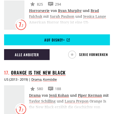
825
294
Horrorserie
von
Ryan Murphy
und
Brad
Falchuk
mit
Sarah Paulson
und
Jessica Lange
American Horror Story ist eine US-
7
.7
amerikanische Anthologieserie aus dem Hause
FX. Das Format feierte 2011 seine Premiere
AUF DISNEY+
und wurde von Ryan Murphy und Brad
Falchuk kreiert. Jede Staffel erzählt eine
eigene, in sich abgeschlossene Handlung.
ALLE ANBIETER
SERIE VORMERKEN
Diverse Schauspielerinnen und Schauspieler
können jedoch in verschiedenen Rollen zu
unterschiedlichen Zeiten und an
ORANGE IS THE NEW
BLACK
unterschiedlichen Orten des Grauens
US
(
2013 - 2019
) |
Drama
,
Komödie
auftauchen.
580
188
Drama
von
Jenji Kohan
und
Piper Kerman
mit
Taylor Schilling
und
Laura Prepon
Orange Is
the New Black erzählt die Geschichte von
7
.7
Piper Chapman (Taylor Schilling), die ihr