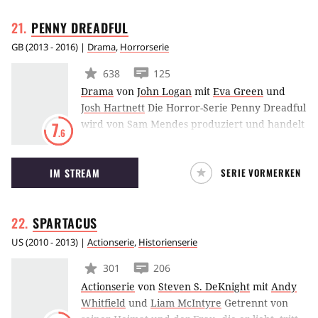
gesegnet, und Peel, seine perfekte Ergänzung
PENNY
DREADFUL
– unwiderstehlich und überraschend
schlagfertig!
GB
(
2013 - 2016
) |
Drama
,
Horrorserie
638
125
Drama
von
John Logan
mit
Eva Green
und
Josh Hartnett
Die Horror-Serie Penny Dreadful
wird von Sam Mendes produziert und handelt
7
.6
von einigen Ikonen der Horrorliteratur, wie
zum Beispiel Dr. Frankenstein und seinem
IM STREAM
SERIE VORMERKEN
Monster, Dorian Gray oder den Figuren aus
Dracula. Sie alle werden im viktorianischen
London in Geschichten verwickelt.
SPARTACUS
US
(
2010 - 2013
) |
Actionserie
,
Historienserie
301
206
Actionserie
von
Steven S. DeKnight
mit
Andy
Whitfield
und
Liam McIntyre
Getrennt von