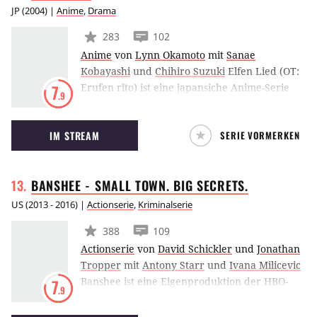
ein Fernsehfilm mit dem Namen Ghost in the
JP
(
2004
) |
Anime
,
Drama
Shell: S.A.C. Solid State Society.
283
102
Anime
von
Lynn Okamoto
mit
Sanae
Kobayashi
und
Chihiro Suzuki
Elfen Lied (OT:
Erufen rîto) ist eine japansiche Anime-Serie
7
.9
aus dem Jahr 2004. Die Geschichte erzählt von
dem jungen Mädchen Lucy, das ohne jegliche
IM STREAM
SERIE VORMERKEN
Erinnerung eines Tages von den zwei
Studenten Kohta und Yuka gefunden wird.
Was die beiden jedoch nicht wissen: Lucy ist
BANSHEE - SMALL TOWN. BIG
SECRETS.
eine Killerin mit zwei Persönlichkeiten, die aus
einer Forschungseinrichtung ausgebrochen ist.
US
(
2013 - 2016
) |
Actionserie
,
Kriminalserie
388
109
Actionserie
von
David Schickler
und
Jonathan
Tropper
mit
Antony Starr
und
Ivana Milicevic
Banshee ist eine Eigenproduktion der HBO-
7
.9
Tochter Cinemax. Darin nimmt der frühere
Meisterdieb Lucas Hood die Identität eines