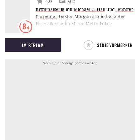
926
502
Kriminalserie
mit
Michael C. Hall
und
Jennifer
Carpenter
Dexter Morgan ist ein beliebter
Forensiker beim Miami Metro Police
8
.4
Department und hat ein dunkles Geheimnis:
Er hat den unstillbaren Drang zu töten.
IM STREAM
SERIE VORMERKEN
Gemeinsam mit seinem "dunklen Begleiter"
bringt er nachts Verbrecher genussvoll um die
Ecke.