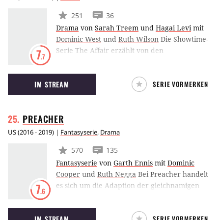
251
36
Drama
von
Sarah Treem
und
Hagai Levi
mit
Dominic West
und
Ruth Wilson
Die Showtime-
Serie The Affair erzählt von den
7
.7
psychologischen Auswirkungen einer Affäre
zwischen einer verheirateten Kellnerin in
IM STREAM
SERIE VORMERKEN
einem Diner und einem Lehrer, der seinen
Sommer bei seinen Schwiegereltern
verbringt.
PREACHER
US
(
2016 - 2019
) |
Fantasyserie
,
Drama
570
135
Fantasyserie
von
Garth Ennis
mit
Dominic
Cooper
und
Ruth Negga
Bei Preacher handelt
es sich um die Adaption der gleichnamigen
7
.6
Graphic Novel von Autor Garth Ennis und
Zeichner Steve Dillon. Im Mittelpunkt der
IM STREAM
SERIE VORMERKEN
Geschichte befindet sich Jesse Custer, ein