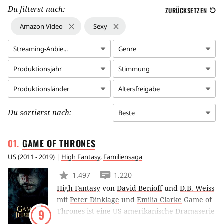
Du filterst nach:
ZURÜCKSETZEN
Amazon Video
Sexy
Streaming-Anbie...
Genre
Produktionsjahr
Stimmung
Produktionsländer
Altersfreigabe
Du sortierst nach:
Beste
GAME OF
THRONES
US
(
2011 - 2019
) |
High Fantasy
,
Familiensaga
1.497
1.220
High Fantasy
von
David Benioff
und
D.B. Weiss
mit
Peter Dinklage
und
Emilia Clarke
Game of
Thrones ist eine US-amerikanische Dramaserie
9
aus dem Hause HBO. Die Geschichte basiert