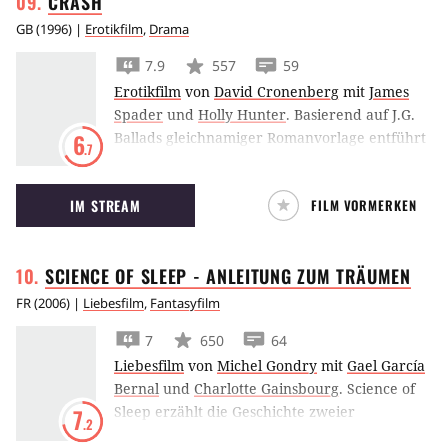
CRASH
GB
(
1996
) |
Erotikfilm
,
Drama
7.9
557
59
Erotikfilm
von
David Cronenberg
mit
James
Spader
und
Holly Hunter
.
Basierend auf J.G.
Ballads gleichnamiger Romanvorlage entführt
6
.7
Crash von Regisseur David Cronenberg in die
Untiefen eines erotisch aufgeladenen Dramas
IM STREAM
FILM VORMERKEN
mit James Spader und Holly Hunter.
SCIENCE OF SLEEP - ANLEITUNG ZUM
TRÄUMEN
FR
(
2006
) |
Liebesfilm
,
Fantasyfilm
7
650
64
Liebesfilm
von
Michel Gondry
mit
Gael García
Bernal
und
Charlotte Gainsbourg
.
Science of
Sleep erzählt die Geschichte zweier
7
.2
Traumreisender, die sich unter der Regie von