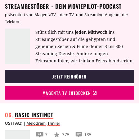
STREAMGESTÖBER - DEIN MOVIEPILOT-PODCAST
präsentiert von MagentaTV – dem TV- und Streaming-Angebot der
Telekom
Stürz dich mit uns
jeden Mittwoch
ins
Streamgestöber auf die gehypten und
geheimen Serien & Filme deiner 3 bis 300
Streaming-Dienste. Andere bingen
Feierabendbier, wir trinken Feierabendserien.
JETZT REINHÖREN
MAGENTA TV ENTDECKEN
BASIC
INSTINCT
US
(
1992
) |
Melodram
,
Thriller
7
375
185