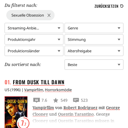
Du filterst nach:
ZURÜCKSETZEN
Sexuelle Obsession
Streaming-Anbie...
Genre
Produktionsjahr
Stimmung
Produktionsländer
Altersfreigabe
Du sortierst nach:
Beste
FROM DUSK TILL
DAWN
US
(
1996
) |
Vampirfilm
,
Horrorkomödie
7.6
549
523
Vampirfilm
von
Robert Rodriguez
mit
George
Clooney
und
Quentin Tarantino
.
George
Clooney und Quentin Tarantino müssen in
7
.7
From Dusk Till Dawn
nicht nur vor den Cops