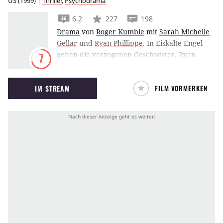
US
(
1999
) |
Thriller
,
Psychodrama
6.2
227
198
Drama
von
Roger Kumble
mit
Sarah Michelle
Gellar
und
Ryan Phillippe
.
In Eiskalte Engel
gehen die verzogenen Geschwister, Ryan
7
Phillippe und Michelle Gellar eine Wette um
die unschuldige Reese Witherspoon ein, die
IM STREAM
FILM VORMERKEN
nicht ohne Konsequenzen bleiben soll…