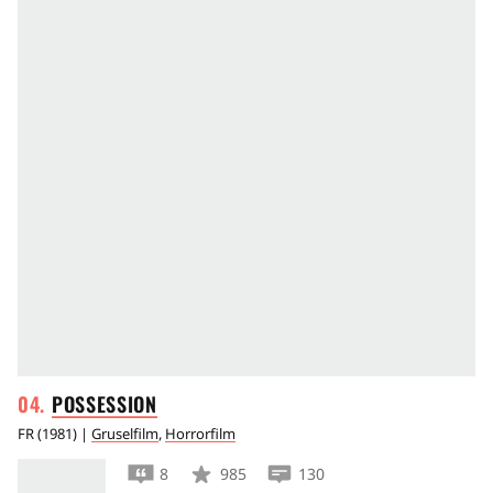
POSSESSION
FR
(
1981
) |
Gruselfilm
,
Horrorfilm
8
985
130