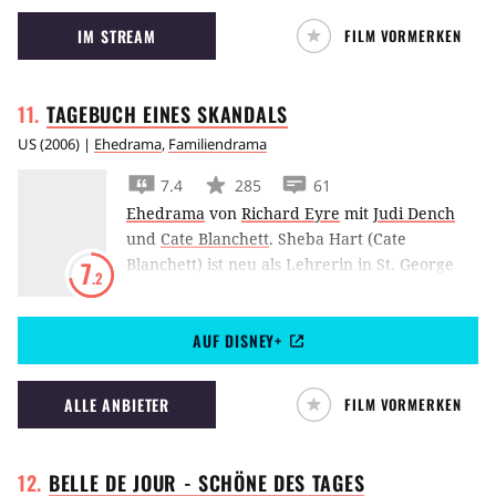
Michel Gondry in ihren Träumen verlieren.
IM STREAM
FILM VORMERKEN
TAGEBUCH EINES
SKANDALS
US
(
2006
) |
Ehedrama
,
Familiendrama
7.4
285
61
Ehedrama
von
Richard Eyre
mit
Judi Dench
und
Cate Blanchett
.
Sheba Hart (Cate
Blanchett) ist neu als Lehrerin in St. George
7
.2
und bringt sofort die Gefühle einiger
Menschen durcheinander. Ihre Kollegin
AUF DISNEY+
Barbara Covett (Judi Dench) fühlt sich zu ihr
hingezogen und hofft auf eine tiefe
Freundschaft. Doch Sheba betrügt ihren
ALLE ANBIETER
FILM VORMERKEN
Ehemann (Bill Nighy) und verstrickt sich in
eine Affäre mit einem Schüler. Barbara wird
zur Wächterin dieses Geheimnisses und webt
BELLE DE JOUR - SCHÖNE DES
TAGES
dabei ein immer engeres Netz um Sheba.