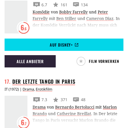
6.7
161
134
Komödie
von
Bobby Farrelly
und
Peter
Farrelly
mit
Ben Stiller
und
Cameron Diaz
.
In
der Komödie Verrückt nach Mary muss sich
6
.6
Ben Stiller als Tollpatsch gegen eine Reihe von
Bewunderern der schönen Cameron Diaz
AUF DISNEY+
behaupten.
ALLE ANBIETER
FILM VORMERKEN
DER LETZTE TANGO IN
PARIS
IT
(
1972
) |
Drama
,
Erotikfilm
7.3
371
48
Drama
von
Bernardo Bertolucci
mit
Marlon
Brando
und
Catherine Breillat
.
In Der letzte
Tango in Paris versucht Marlon Brando die
6
.7
Trauer über den Verlust seiner Frau durch