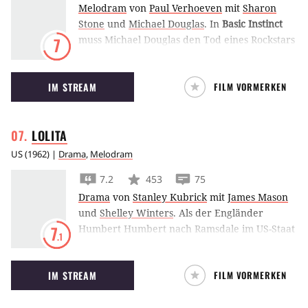
Melodram
von
Paul Verhoeven
mit
Sharon
Stone
und
Michael Douglas
.
In
Basic Instinct
muss Michael Douglas den Tod eines Rockstars
7
aufklären. Dabei gerät er immer tiefer in
einen Sumpf aus Liebe, Hass, Komplott und
IM STREAM
FILM VORMERKEN
Verrat.
LOLITA
US
(
1962
) |
Drama
,
Melodram
7.2
453
75
Drama
von
Stanley Kubrick
mit
James Mason
und
Shelley Winters
.
Als der Engländer
Humbert Humbert nach Ramsdale im US-Staat
7
.1
New Hampshire zieht, verliebt er sich
unsterblich. Um der Frau seines Herzens nahe
IM STREAM
FILM VORMERKEN
zu sein, schmiedet er einen Plan: Er heiratet
Charlotte Haze - denn in Wahrheit begehrt er
deren frühreife Tochter!