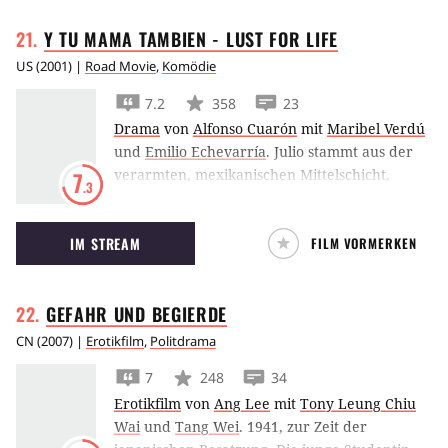
Y TU MAMA TAMBIEN - LUST FOR
LIFE
US
(
2001
) |
Road Movie
,
Komödie
7.2
358
23
Drama
von
Alfonso Cuarón
mit
Maribel Verdú
und
Emilio Echevarría
.
Julio stammt aus der
verarmten, mexikanischen Mittelschicht,
7
.3
Tenoch dagegen hat einen reichen Politiker als
Vater. Dennoch verbindet die beiden 17-
IM STREAM
FILM VORMERKEN
Jährigen eine dicke Freundschaft. Sie wird
erst auf die Probe gestellt, als sie die zehn
Jahre ältere, äußerst attraktive Luisa kennen
GEFAHR UND
BEGIERDE
lernen, die sich gerade von ihrem untreuen
Mann getrennt hat. Das Trio begibt sich auf
CN
(
2007
) |
Erotikfilm
,
Politdrama
eine Reise zu einem Traumstrand, den die
7
248
34
Spaßvögel Julio und Tenoch nur erfunden
Erotikfilm
von
Ang Lee
mit
Tony Leung Chiu
haben, um Luisa zu verführen. Unterwegs
Wai
und
Tang Wei
.
1941, zur Zeit der
kommt es zu heftigen erotischen Rivalitäten.