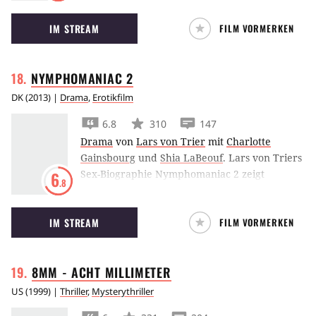
eine wilde Affäre mit der Französin Maria
IM STREAM
FILM VORMERKEN
Schneider zu verdrängen.
NYMPHOMANIAC
2
DK
(
2013
) |
Drama
,
Erotikfilm
6.8
310
147
Drama
von
Lars von Trier
mit
Charlotte
Gainsbourg
und
Shia LaBeouf
.
Lars von Triers
Sex-Biographie Nymphomaniac 2 zeigt
6
.8
Charlotte Gainsbourg als Frau in ihrer
sexuellen Entwicklung von ihrer Geburt bis zu
IM STREAM
FILM VORMERKEN
ihrem fünfzigsten Lebensjahr.
8MM - ACHT
MILLIMETER
US
(
1999
) |
Thriller
,
Mysterythriller