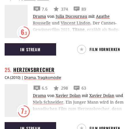
weiter zu verlieren droht.
7.6
374
89
Drama
von
Julia Ducournau
mit
Agathe
Rousselle
und
Vincent Lindon
.
Der Cannes-
Gewinnerfilm 2021,
Titane
, erzählt als Body-
6
.3
Horrorfilm und Fantasy-Drama von einer
Serienkillerin, die eine körperliche
IM STREAM
FILM VORMERKEN
Verbindung zu Fahrzeugen hat und die
Identität eines verschwundenen Sohnes
annimmt.
HERZENSBRECHER
CA
(
2010
) |
Drama
,
Tragikomödie
6.5
298
63
Drama
von
Xavier Dolan
mit
Xavier Dolan
und
Niels Schneider
.
Ein junger Mann wird in dem
kanadischen Film zum Herzensbrecher, denn
7
.2
er verdreht zwei besten Freunden, Marie und
Francis, gleichermaßen den Kopf. Stilisiert
IM STREAM
FILM VORMERKEN
inszenierter Liebesreigen von Xavier Dolan.