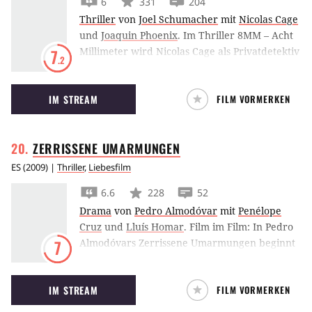
6
331
204
Thriller
von
Joel Schumacher
mit
Nicolas Cage
und
Joaquin Phoenix
.
Im Thriller 8MM – Acht
Millimeter wird Nicolas Cage als Privatdetektiv
7
.2
angeheuert, um herauszufinden, ob ein
brutaler Snuff-Film echt ist.
IM STREAM
FILM VORMERKEN
ZERRISSENE
UMARMUNGEN
ES
(
2009
) |
Thriller
,
Liebesfilm
6.6
228
52
Drama
von
Pedro Almodóvar
mit
Penélope
Cruz
und
Lluís Homar
.
Film im Film: In Pedro
Almodóvars Zerrissene Umarmungen beginnt
7
ein Filmemacher eine Affäre mit der
Hauptdarstellerin Penélope Cruz, die jedoch
IM STREAM
FILM VORMERKEN
bereits mit dem Produzenten des Films liiert
ist.