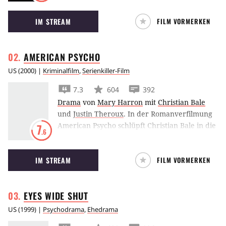
flüchten, denn im Titty Twister geht es erst so
IM STREAM
FILM VORMERKEN
richtig rund.
AMERICAN
PSYCHO
US
(
2000
) |
Kriminalfilm
,
Serienkiller-Film
7.3
604
392
Drama
von
Mary Harron
mit
Christian Bale
und
Justin Theroux
.
In der Romanverfilmung
American Psycho schlüpft Christian Bale in die
7
.6
Rolle eines sadistischen Wall Street Yuppies im
New York der 1980er Jahre.
IM STREAM
FILM VORMERKEN
EYES WIDE
SHUT
US
(
1999
) |
Psychodrama
,
Ehedrama