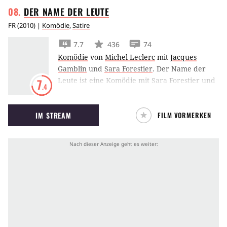
DER NAME DER
LEUTE
FR
(
2010
) |
Komödie
,
Satire
7.7
436
74
Komödie
von
Michel Leclerc
mit
Jacques
Gamblin
und
Sara Forestier
.
Der Name der
Leute ist eine Komödie mit Sara Forestier und
7
.4
Jacques Gamblin über eine politische
Aktivistin, die ihren ganzen Körper für ihre
IM STREAM
FILM VORMERKEN
Anschauungen einsetzt.