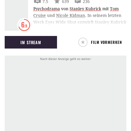
7.5
639
236
Psychodrama
von
Stanley Kubrick
mit
Tom
Cruise
und
Nicole Kidman
.
In seinem letzten
Werk Eyes Wide Shut entwirft Stanley Kubrick
6
.9
basierend auf Arthur Schnitzlers
Traumnovelle ein erotisches Drama mit
IM STREAM
FILM VORMERKEN
tiefenpsychologischem Ansatz.