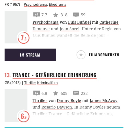
FR
(
1967
) |
Psychodrama
,
Ehedrama
7.7
318
59
Psychodrama
von
Luis Buñuel
mit
Catherine
Deneuve
und
Jean Sorel
.
Unter der Regie von
Luis Buñuel wandelt die Belle de Jour –
7
.3
Schöne des Tages, Catherine Deneuve,
zwischen Traum und Wirklichkeit, als die
IM STREAM
FILM VORMERKEN
Hausfrau beschließt sich der Prostitution
zuzuwenden.
TRANCE - GEFÄHRLICHE
ERINNERUNG
GB
(
2013
) |
Thriller
,
Kriminalfilm
6.8
605
232
Thriller
von
Danny Boyle
mit
James McAvoy
und
Rosario Dawson
.
In Danny Boyles neuem
Thriller Trance – Gefährliche Erinnerung
6
.9
muss James McAvoy hypnotisiert werden, um
den Drohungen einer kriminellen Bande zu