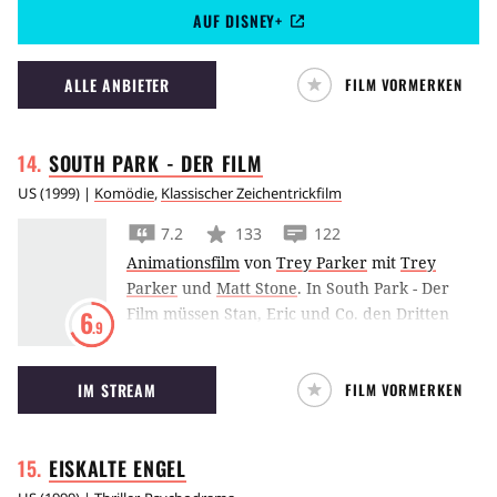
AUF DISNEY+
entgehen.
ALLE ANBIETER
FILM VORMERKEN
SOUTH PARK - DER
FILM
US
(
1999
) |
Komödie
,
Klassischer Zeichentrickfilm
7.2
133
122
Animationsfilm
von
Trey Parker
mit
Trey
Parker
und
Matt Stone
.
In South Park - Der
Film müssen Stan, Eric und Co. den Dritten
6
.9
Weltkrieg verhindern.
IM STREAM
FILM VORMERKEN
EISKALTE
ENGEL