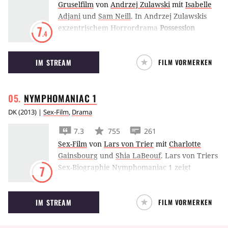
Gruselfilm
von
Andrzej Zulawski
mit
Isabelle
Adjani
und
Sam Neill
.
In Andrzej Zulawskis
exzentrischem Horrordrama
Possession
7
.4
mündet die Trennung zwischen Sam Neill und
Isabelle Adjani in Hass, Eifersucht und
IM STREAM
FILM VORMERKEN
Wahnsinn vor dem Hintergrund der Berliner
Mauer.
NYMPHOMANIAC
1
DK
(
2013
) |
Sex-Film
,
Drama
7.3
755
261
Sex-Film
von
Lars von Trier
mit
Charlotte
Gainsbourg
und
Shia LaBeouf
.
Lars von Triers
Sex-Biographie Nymphomaniac 1 zeigt
7
Charlotte Gainsbourg als Frau in ihrer
sexuellen Entwicklung von ihrer Geburt bis zu
IM STREAM
FILM VORMERKEN
ihrem fünfzigsten Lebensjahr.