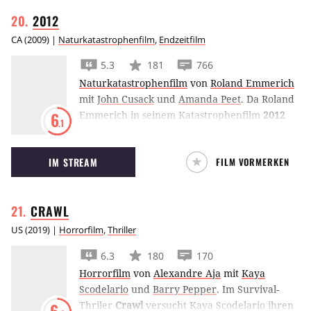
2012
CA
(
2009
) |
Naturkatastrophenfilm
,
Endzeitfilm
5.3
181
766
Naturkatastrophenfilm
von
Roland Emmerich
mit
John Cusack
und
Amanda Peet
.
Da Roland
Emmerich in seinem Katastrophenfilm
2012
6
.1
die Erde untergehen lässt, muss sich John
Cusack sputen, um noch einen Platz auf einer
IM STREAM
FILM VORMERKEN
Arche zu ergattern.
CRAWL
US
(
2019
) |
Horrorfilm
,
Thriller
6.3
180
170
Horrorfilm
von
Alexandre Aja
mit
Kaya
Scodelario
und
Barry Pepper
.
Im Survival-
Thriler
Crawl
versucht Kaya Scodelario ihren