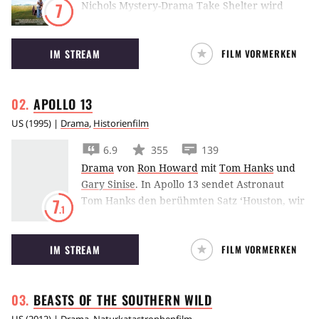
Nichols Mystery-Drama Take Shelter wird
7
Michael Shannon von Albträumen eines
apokalyptischen Sturmes geplagt. Er
IM STREAM
FILM VORMERKEN
verzweifelt an der Frage, ob er ein Prophet ist
oder ob er wahnsinnig wird.
APOLLO
13
US
(
1995
) |
Drama
,
Historienfilm
6.9
355
139
Drama
von
Ron Howard
mit
Tom Hanks
und
Gary Sinise
.
In Apollo 13 sendet Astronaut
Tom Hanks den berühmten Satz ‘Houston, wir
7
.1
haben ein Problem’ und muss fortan
versuchen, seine Crew heil zurück zur Erde zu
IM STREAM
FILM VORMERKEN
bringen.
BEASTS OF THE SOUTHERN
WILD