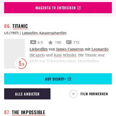
MAGENTA TV ENTDECKEN
TITANIC
US
(
1997
) |
Liebesfilm
,
Katastrophenfilm
6.9
190
772
Liebesfilm
von
James Cameron
mit
Leonardo
DiCaprio
und
Kate Winslet
.
Die Titanic war
nicht nur Schauplatz einer gigantischen
5
.9
Katastrophe, sie war auch Ort tragischer Liebe
– vorgetragen von Leonardo DiCaprio und
AUF DISNEY+
Kate Winslet. James Cameron inszenierte dies
1997 spektakulärst.
ALLE ANBIETER
FILM VORMERKEN
THE
IMPOSSIBLE