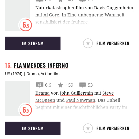
Naturkatastrophenfilm
von
Davis Guggenheim
mit
Al Gore
.
In Eine unbequeme Wahrheit
sensibilisiert der frühere
6
.5
Präsidentschaftskandidat und zukünftige
Friedensnobelpreisträger Al Gore für die
IM STREAM
FILM VORMERKEN
Gefahren des Klimawandels.
FLAMMENDES
INFERNO
US
(
1974
) |
Drama
,
Actionfilm
6.6
159
53
Drama
von
John Guillermin
mit
Steve
McQueen
und
Paul Newman
.
Das Unheil
beginnt mit einer feuchtfröhlichen Party im
6
.9
135. Stock eines gerade fertiggestellten
Wolkenkratzers. Dabei sind der Architekt, der
IM STREAM
FILM VORMERKEN
Bauherr und der Sicherheitschef. Noch
während man in schwindelnder Höhe feiert,