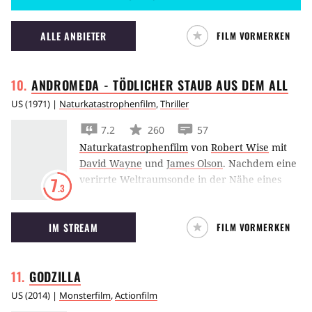
ALLE ANBIETER
FILM VORMERKEN
ANDROMEDA - TÖDLICHER STAUB AUS DEM
ALL
US
(
1971
) |
Naturkatastrophenfilm
,
Thriller
7.2
260
57
Naturkatastrophenfilm
von
Robert Wise
mit
David Wayne
und
James Olson
.
Nachdem eine
verirrte Weltraumsonde in der Nähe eines
7
.3
entlegenden Dorfes in New Mexico auf der
Erde zerschellt ist, entdeckt die
IM STREAM
FILM VORMERKEN
Rettungsmannschaft, dass alle Bewohner eines
grausamen Todes gestorben sind - mit
Ausnahme eines Säuglings und eines alten
GODZILLA
Mannes. Die Überlebenden werden in ein
hochmodernes, fünf Stockwerke tiefes
US
(
2014
) |
Monsterfilm
,
Actionfilm
unterirdisches Labor gebracht, wo