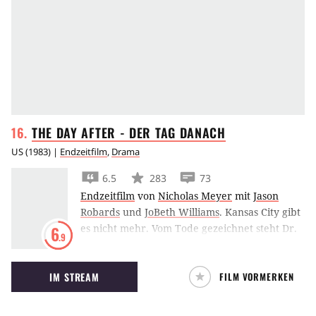
THE DAY AFTER - DER TAG
DANACH
US
(
1983
) |
Endzeitfilm
,
Drama
6.5
283
73
Endzeitfilm
von
Nicholas Meyer
mit
Jason
Robards
und
JoBeth Williams
.
Kansas City gibt
es nicht mehr. Vom Tode gezeichnet steht Dr.
6
.9
Oates in den Trümmern seiner Heimatstadt.
Der Tag nach dem atomaren Schlagabtausch
IM STREAM
FILM VORMERKEN
der beiden Supermächte bietet ein Bild des
Grauens: sämtliche Versorgungssysteme sind
zusammengebrochen, die Krankenhäuser