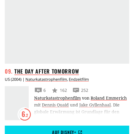
THE DAY AFTER
TOMORROW
US
(
2004
) |
Naturkatastrophenfilm
,
Endzeitfilm
6
162
252
Naturkatastrophenfilm
von
Roland Emmerich
mit
Dennis Quaid
und
Jake Gyllenhaal
.
Die
globale Erwärmung ist Grundlage für den
6
.2
Katastrophenfilm
The Day After Tomorrow
mit Dennis Quaid und Jake Gyllenhaal als Vater
AUF DISNEY+
und Sohn in den Hauptrollen.