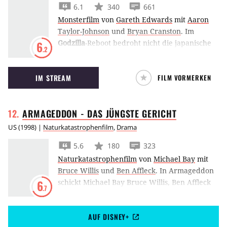
6.1
340
661
Wissenschaftler in einem Rennen gegen die
Monsterfilm
von
Gareth Edwards
mit
Aaron
Zeit die Beschaffenheit des tödlichen
Taylor-Johnson
und
Bryan Cranston
.
Im
Organismus erforschen, bevor dieser auf der
Godzilla
-Reboot bedroht nicht die japanische
6
ganzen Welt verheerendes Unheil anrichtet.
.2
Riesenechse Godzilla die Erde, sondern ein
anderes Wesen mit Heißhunger auf
IM STREAM
FILM VORMERKEN
Radioaktivität.
ARMAGEDDON - DAS JÜNGSTE
GERICHT
US
(
1998
) |
Naturkatastrophenfilm
,
Drama
5.6
180
323
Naturkatastrophenfilm
von
Michael Bay
mit
Bruce Willis
und
Ben Affleck
.
In Armageddon
schickt Michael Bay Bruce Willis, Ben Affleck
6
.7
und Steve Buscemi von der Bohrinsel ins
Weltall um dort die Welt zu retten.
AUF DISNEY+