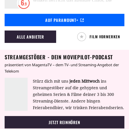
Wolken herrscht das absolute Chaos, Die
6
.9
unglaubliche Reise in einem verrückten
Flugzeug treibt den Irrsinn auf die Spitze.
AUF PARAMOUNT+
ALLE ANBIETER
FILM VORMERKEN
STREAMGESTÖBER - DEIN MOVIEPILOT-PODCAST
präsentiert von MagentaTV – dem TV- und Streaming-Angebot der
Telekom
Stürz dich mit uns
jeden Mittwoch
ins
Streamgestöber auf die gehypten und
geheimen Serien & Filme deiner 3 bis 300
Streaming-Dienste. Andere bingen
Feierabendbier, wir trinken Feierabendserien.
JETZT REINHÖREN