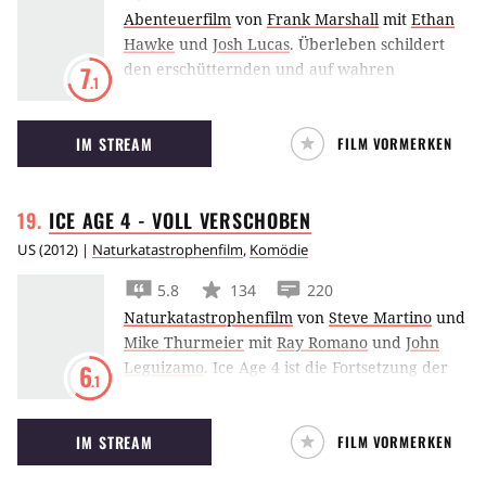
Burr und vielen anderen. Kann Hays sie auch
Abenteuerfilm
von
Frank Marshall
mit
Ethan
diesmal retten - und das ohne Koffein? Bitte
Hawke
und
Josh Lucas
.
Überleben schildert
schnallen Sie sich an, für einen Flug, den Sie
den erschütternden und auf wahren
7
.1
niemals vergessen werden.
Begebenheiten beruhenden Kampf einiger
Überlebender eines Flugzeugabsturzes über
IM STREAM
FILM VORMERKEN
den Anden.
ICE AGE 4 - VOLL
VERSCHOBEN
US
(
2012
) |
Naturkatastrophenfilm
,
Komödie
5.8
134
220
Naturkatastrophenfilm
von
Steve Martino
und
Mike Thurmeier
mit
Ray Romano
und
John
Leguizamo
.
Ice Age 4 ist die Fortsetzung der
6
.1
berühmten Animationsfilmreihe aus dem
Hause Fox. Diesmal müssen sich die Eiszeit-
IM STREAM
FILM VORMERKEN
Freunde auf einem Eisberg ihrem ersten
Hochseeabenteuer stellen.