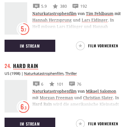
5.9
380
192
Naturkatastrophenfilm
von
Tim Fehlbaum
mit
Hannah Herzsprung
und
Lars Eidinger
.
In
Hell müssen Lars Eidinger und Hannah
5
.7
Herzsprung in einer postapokalyptischen Welt
ums Überleben kämpfen, in der die Sonne die
IM STREAM
FILM VORMERKEN
Erde ausgetrocknet hat.
HARD
RAIN
US
(
1998
) |
Naturkatastrophenfilm
,
Thriller
6
101
76
Naturkatastrophenfilm
von
Mikael Salomon
mit
Morgan Freeman
und
Christian Slater
.
In
Hard Rain
wird die amerikanische Kleinstadt
6
.3
Huntingburg von monsunartigen Regenfällen
überrascht. Sogar der Staudamm droht zu
IM STREAM
FILM VORMERKEN
brechen und die Stadt von der Landkarte zu