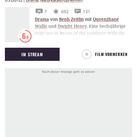
US
(
2012
) |
Drama
,
Naturkatastrophenfilm
7
692
131
Drama
von
Benh Zeitlin
mit
Quvenzhané
Wallis
und
Dwight Henry
.
Eine Sechsjährige
zeigt uns in Beasts of the Southern Wild die
6
.9
Welt durch ihre Augen. Ein Abenteuer, das
sowohl in Cannes als auch auf dem Sundance-
IM STREAM
FILM VORMERKEN
Festival Hauptpreise gewann.