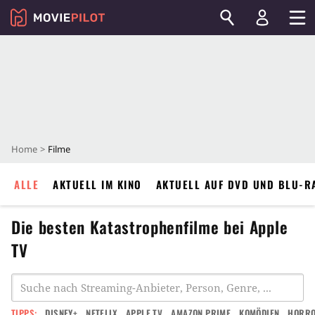
Home
Filme
ALLE
AKTUELL IM KINO
AKTUELL AUF DVD UND BLU-R
Die besten Katastrophenfilme bei Apple
TV
TIPPS:
DISNEY+
NETFLIX
APPLE TV
AMAZON PRIME
KOMÖDIEN
HORR