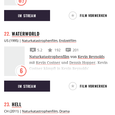
6
.2
Vater während eines Hurrikans zu retten,
gerät dabei aber ins Visier zweier hungriger
IM STREAM
FILM VORMERKEN
Alligatoren.
WATERWORLD
US
(
1995
) |
Naturkatastrophenfilm
,
Endzeitfilm
5.2
192
201
Naturkatastrophenfilm
von
Kevin Reynolds
mit
Kevin Costner
und
Dennis Hopper
.
Kevin
Costner kämpft in Kevin Reynolds'
6
dystopischem Action-Abenteuer Waterworld
als mutierter Mariner gegen die Smokers.
IM STREAM
FILM VORMERKEN
HELL
CH
(
2011
) |
Naturkatastrophenfilm
,
Drama