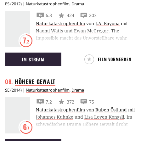
ES
(
2012
) |
Naturkatastrophenfilm
,
Drama
6.3
424
203
Naturkatastrophenfilm
von
J.A. Bayona
mit
Naomi Watts
und
Ewan McGregor
.
The
Impossible macht das Unvorstellbare wahr
7
.2
und führt Naomi Watts und Ewan McGregor
mitten in die Tsunami-Katastrophe in Thailand
IM STREAM
FILM VORMERKEN
2004 und zeigt uns anhand des Schicksals der
Familie die Folgen des Unglücks gigantischen
Ausmaßes.
HÖHERE
GEWALT
SE
(
2014
) |
Naturkatastrophenfilm
,
Drama
7.2
372
75
Naturkatastrophenfilm
von
Ruben Östlund
mit
Johannes Kuhnke
und
Lisa Loven Kongsli
.
Im
schwedischen Drama Höhere Gewalt droht
6
.7
eine Schneelawine das vertraute Gefüge einer
Familie zu auseinander zu brechen.