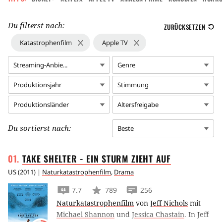
Du filterst nach:
ZURÜCKSETZEN
Katastrophenfilm
Apple TV
Streaming-Anbie...
Genre
Produktionsjahr
Stimmung
Produktionsländer
Altersfreigabe
Du sortierst nach:
Beste
TAKE SHELTER - EIN STURM ZIEHT
AUF
US
(
2011
) |
Naturkatastrophenfilm
,
Drama
7.7
789
256
Naturkatastrophenfilm
von
Jeff Nichols
mit
Michael Shannon
und
Jessica Chastain
.
In Jeff