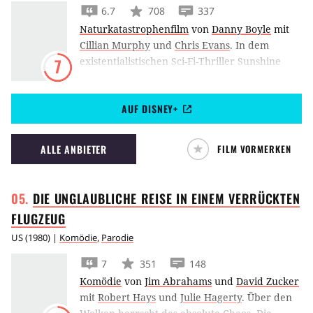
6.7
708
337
Naturkatastrophenfilm
von
Danny Boyle
mit
Cillian Murphy
und
Chris Evans
.
In dem
existentialistischen Sci-Fi-Thriller Sunshine
7
schickt Danny Boyle eine internationale Crew
von Raumfahrern um Cillian Murphy und
AUF DISNEY+
Chris Evans auf ein Himmelfahrtskommando,
um die Sonne wieder zum Strahlen zu
bringen.
ALLE ANBIETER
FILM VORMERKEN
DIE UNGLAUBLICHE REISE IN EINEM VERRÜCKTEN
FLUGZEUG
US
(
1980
) |
Komödie
,
Parodie
7
351
148
Komödie
von
Jim Abrahams
und
David Zucker
mit
Robert Hays
und
Julie Hagerty
.
Über den