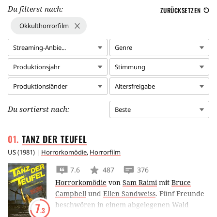
Du filterst nach:
ZURÜCKSETZEN
Okkulthorrorfilm
Streaming-Anbie...
Genre
Produktionsjahr
Stimmung
Produktionsländer
Altersfreigabe
Du sortierst nach:
Beste
TANZ DER
TEUFEL
US
(
1981
) |
Horrorkomödie
,
Horrorfilm
7.6
487
376
Horrorkomödie
von
Sam Raimi
mit
Bruce
Campbell
und
Ellen Sandweiss
.
Fünf Freunde
beschwören in einem abgelegenen Wald
7
.3
versehentlich eine Horde Dämonen herauf.