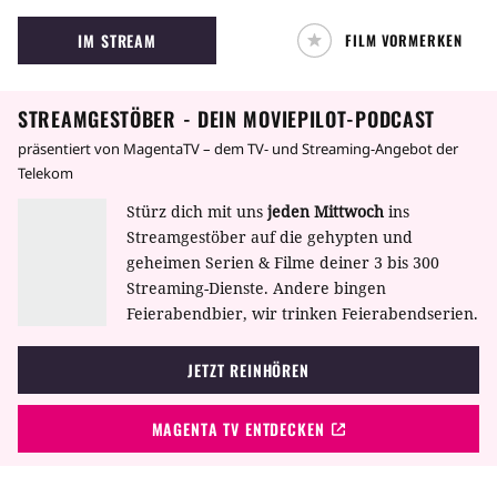
Skandalfilm Antichrist in die Einsamkeit des
erstmals erschüttert, als er Canes Romane liest
IM STREAM
FILM VORMERKEN
Waldes zurück. Dort wollen sie ihre
und schreckliche Alpträume bekommt. Als ihn
gebrochenen Herzen heilen und ihre
die Suche nach Cane in die Kleinstadt Hobb’s
kriselnde Ehe retten.
End führt, die auf keiner Landkarte
STREAMGESTÖBER - DEIN MOVIEPILOT-PODCAST
verzeichnet ist, lernt er den Ort des Grauens
kennen. Danach ist nichts mehr so, wie es
präsentiert von MagentaTV – dem TV- und Streaming-Angebot der
vorher war.
Telekom
Stürz dich mit uns
jeden Mittwoch
ins
Streamgestöber auf die gehypten und
geheimen Serien & Filme deiner 3 bis 300
Streaming-Dienste. Andere bingen
Feierabendbier, wir trinken Feierabendserien.
JETZT REINHÖREN
MAGENTA TV ENTDECKEN