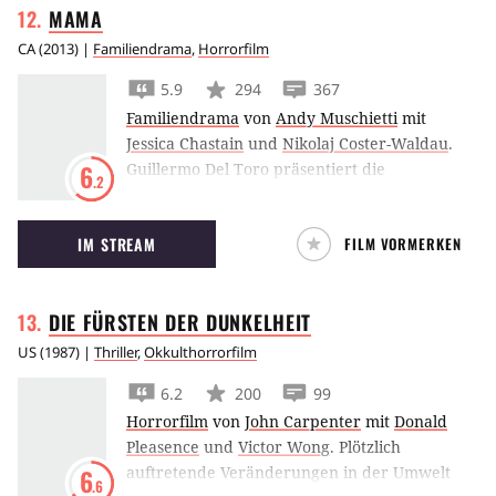
MAMA
CA
(
2013
) |
Familiendrama
,
Horrorfilm
5.9
294
367
Familiendrama
von
Andy Muschietti
mit
Jessica Chastain
und
Nikolaj Coster-Waldau
.
Guillermo Del Toro präsentiert die
6
.2
Spielfilmversion von Andrés Muschiettis
Kurzfilm Mamá.
IM STREAM
FILM VORMERKEN
DIE FÜRSTEN DER
DUNKELHEIT
US
(
1987
) |
Thriller
,
Okkulthorrorfilm
6.2
200
99
Horrorfilm
von
John Carpenter
mit
Donald
Pleasence
und
Victor Wong
.
Plötzlich
auftretende Veränderungen in der Umwelt
6
.6