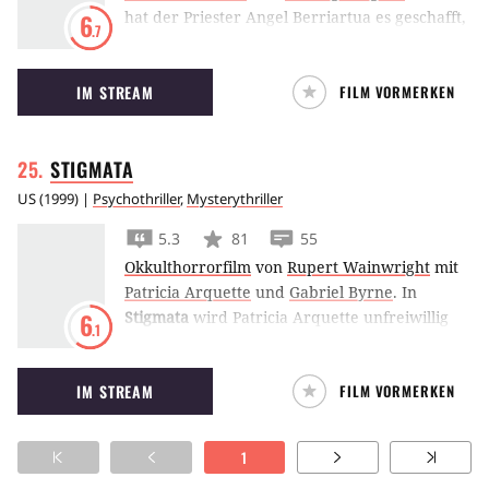
hat der Priester Angel Berriartua es geschafft,
6
.7
die Offenbarung des Johannes zu
entschlüsseln, jetzt hat er eine Nacht lang Zeit,
IM STREAM
FILM VORMERKEN
sich dem Jüngsten Gericht zu stellen.
Allerdings hat er keine Idee, wie er dabei
vorgehen soll, daher versucht er, sich mit den
STIGMATA
Mächten der Finsternis zu verbünden.
US
(
1999
) |
Psychothriller
,
Mysterythriller
5.3
81
55
Okkulthorrorfilm
von
Rupert Wainwright
mit
Patricia Arquette
und
Gabriel Byrne
.
In
Stigmata
wird Patricia Arquette unfreiwillig
6
.1
Teil eines göttlichen Wunders.
IM STREAM
FILM VORMERKEN
1