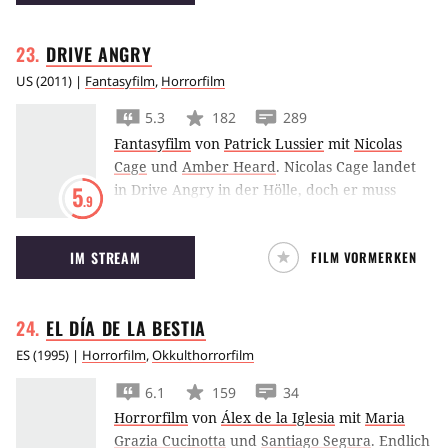
DRIVE
ANGRY
US
(
2011
) |
Fantasyfilm
,
Horrorfilm
5.3
182
289
Fantasyfilm
von
Patrick Lussier
mit
Nicolas
Cage
und
Amber Heard
.
Nicolas Cage landet
in Drive Angry in der Hölle, doch er muss
5
.9
noch eine offene Rechnung begleichen: Er will
Rache für den Mord an seiner Tochter.
IM STREAM
FILM VORMERKEN
EL DÍA DE LA
BESTIA
ES
(
1995
) |
Horrorfilm
,
Okkulthorrorfilm
6.1
159
34
Horrorfilm
von
Álex de la Iglesia
mit
Maria
Grazia Cucinotta
und
Santiago Segura
.
Endlich