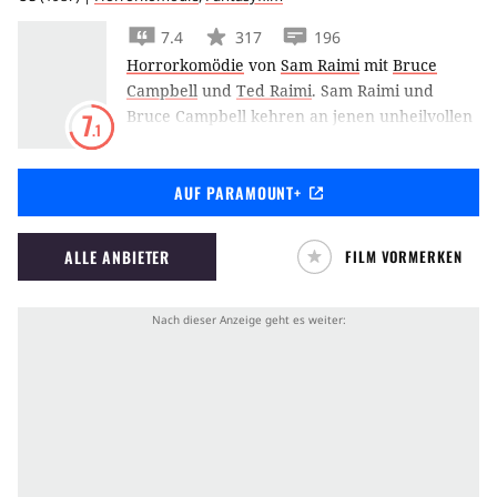
7.4
317
196
Horrorkomödie
von
Sam Raimi
mit
Bruce
Campbell
und
Ted Raimi
.
Sam Raimi und
Bruce Campbell kehren an jenen unheilvollen
7
.1
Ort zurück, wo für sie alles begann, in Tanz
der Teufel 2 - Jetzt wird noch mehr getanzt.
AUF PARAMOUNT+
ALLE ANBIETER
FILM VORMERKEN