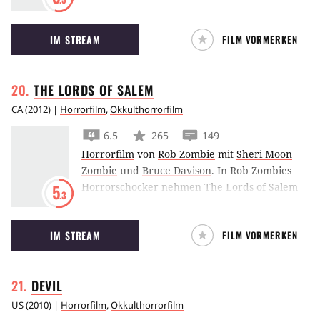
Schießerei mit der Polizei tödlich verwundet
wird, überträgt er durch Voodoozauber seine
IM STREAM
FILM VORMERKEN
Seele in eine Spielzeugpuppe. Die bekommt
ausgerechnet der kleine Andy zum Geburtstag
geschenkt. Schon bald geht die unheimliche
THE LORDS OF
SALEM
Mordserie weiter.
CA
(
2012
) |
Horrorfilm
,
Okkulthorrorfilm
6.5
265
149
Horrorfilm
von
Rob Zombie
mit
Sheri Moon
Zombie
und
Bruce Davison
.
In Rob Zombies
Horrorschocker nehmen The Lords of Salem
5
.3
Rache – und alles beginnt mit einer seltsamen
Schallplatte.
IM STREAM
FILM VORMERKEN
DEVIL
US
(
2010
) |
Horrorfilm
,
Okkulthorrorfilm