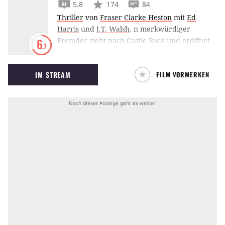
5.8
174
84
Thriller
von
Fraser Clarke Heston
mit
Ed
Harris
und
J.T. Walsh
.
n merkwürdiger
Fremder zieht nach Castle Rock und eröffnet
6
.7
einen Antiquitätenladen. Der Mann heisst
Leland Gaunt und ist ein äusserst charmanter,
IM STREAM
FILM VORMERKEN
älterer Herr, der für jeden ein offenes Ohr
hat. Doch das, was er zu verkaufen hat,
erweist sich als Zündfunken, der aus
freundlichen und friedfertigen Bürgern böse,
hasserfüllte und mörderische Kreaturen
macht. Leland Gaunt, der Fremde, der mit
den Ängsten der Menschen lustvoll spielt und
dabei manche von ihnen in den Tod treibt,
entpuppt sich schliesslich als der Leibhaftige
selbst - auf der Durchreise in Castle Rock. Nur
Sheriff Alan Pangborn ahnt, dass der Fremde
nichts Gutes im Schilde führt und Unruhe in
sein Städtchen bringt. Als sich zwei Frauen