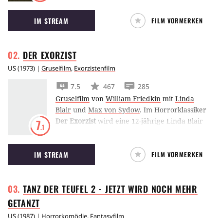
Der Tanz der Teufel beginnt.
IM STREAM
FILM VORMERKEN
DER
EXORZIST
US
(
1973
) |
Gruselfilm
,
Exorzistenfilm
7.5
467
285
Gruselfilm
von
William Friedkin
mit
Linda
Blair
und
Max von Sydow
.
Im Horrorklassiker
Der Exorzist
wird eine 12-jährige Linda Blair
7
.1
vom Teufel besessen. Ihre verzweifelte Mutter
wendet sich an die katholische Kirche, welche
IM STREAM
FILM VORMERKEN
zwei Exorzisten schickt.
TANZ DER TEUFEL 2 - JETZT WIRD NOCH MEHR
GETANZT
US
(
1987
) |
Horrorkomödie
,
Fantasyfilm