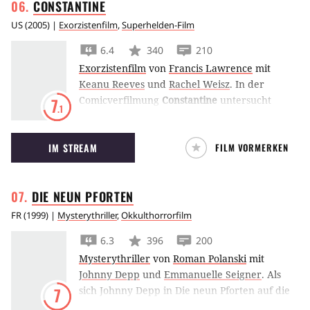
CONSTANTINE
US
(
2005
) |
Exorzistenfilm
,
Superhelden-Film
6.4
340
210
Exorzistenfilm
von
Francis Lawrence
mit
Keanu Reeves
und
Rachel Weisz
.
In der
Comicverfilmung
Constantine
untersucht
7
.1
Keanu Reeves als Detektiv des
Übernatürlichen John Constantine einen
IM STREAM
FILM VORMERKEN
vermeintlichen Selbstmord. Die Spur führt
direkt in die Hölle.
DIE NEUN
PFORTEN
FR
(
1999
) |
Mysterythriller
,
Okkulthorrorfilm
6.3
396
200
Mysterythriller
von
Roman Polanski
mit
Johnny Depp
und
Emmanuelle Seigner
.
Als
sich Johnny Depp in Die neun Pforten auf die
7
Suche nach einem verschwundenen Buch