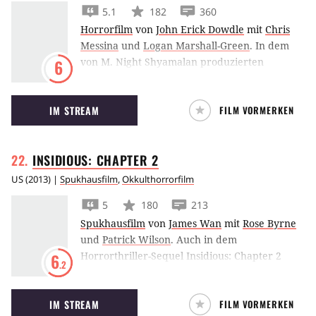
5.1
182
360
Horrorfilm
von
John Erick Dowdle
mit
Chris
Messina
und
Logan Marshall-Green
.
In dem
von M. Night Shyamalan produzierten
6
Horrofilm
Devil
steckt der Teufel nicht so sehr
im Detail, sondern im… Fahrstuhl!
IM STREAM
FILM VORMERKEN
INSIDIOUS: CHAPTER
2
US
(
2013
) |
Spukhausfilm
,
Okkulthorrorfilm
5
180
213
Spukhausfilm
von
James Wan
mit
Rose Byrne
und
Patrick Wilson
.
Auch in dem
Horrorthriller-Sequel Insidious: Chapter 2
6
.2
wird Patrick Wilsons Familie von Geistern
heimgesucht.
IM STREAM
FILM VORMERKEN