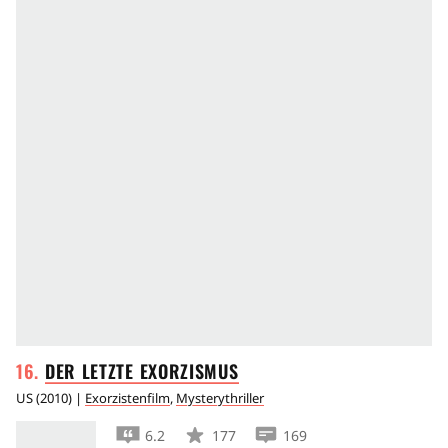
plötzlich mit Messer und Beil gegenseitig
umbringen, muss Alan handeln.
DER LETZTE
EXORZISMUS
US
(
2010
) |
Exorzistenfilm
,
Mysterythriller
6.2
177
169