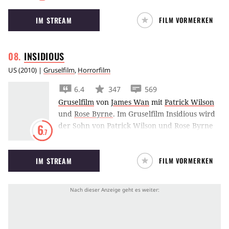
macht, ahnt er nicht, welche bösen Kräfte er
IM STREAM
FILM VORMERKEN
heraufbeschwört.
INSIDIOUS
US
(
2010
) |
Gruselfilm
,
Horrorfilm
6.4
347
569
Gruselfilm
von
James Wan
mit
Patrick Wilson
und
Rose Byrne
.
Im Gruselfilm Insidious wird
der Sohn von Patrick Wilson und Rose Byrne
6
.7
von Dämonen heimgesucht, die sich selbst
durch einen Umzug nicht abschütteln lassen.
IM STREAM
FILM VORMERKEN