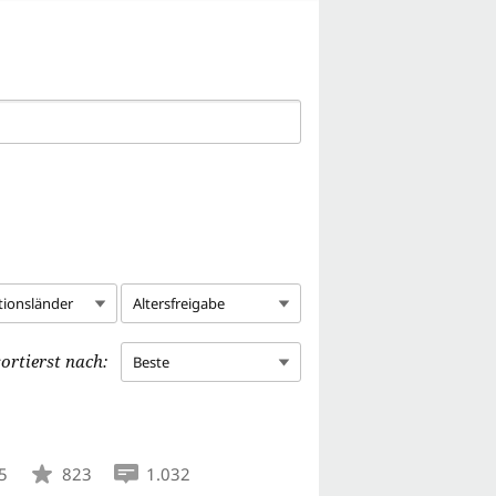
tionsländer
Altersfreigabe
ortierst nach:
Beste
5
823
1.032