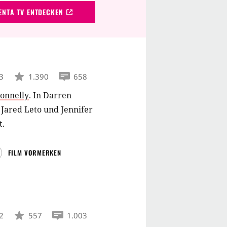
NTA TV ENTDECKEN
3
1.390
658
Connelly
.
In Darren
Jared Leto und Jennifer
t.
FILM VORMERKEN
2
557
1.003