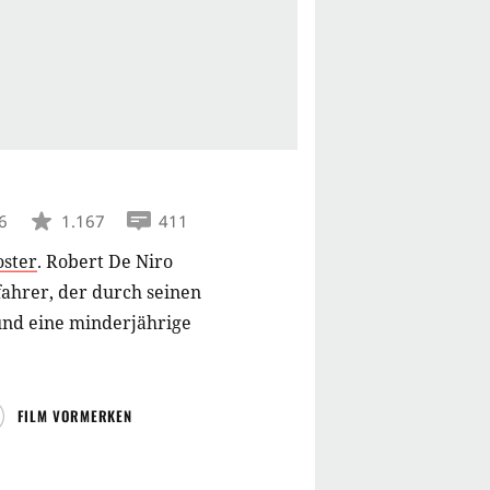
6
1.167
411
oster
.
Robert De Niro
ifahrer, der durch seinen
und eine minderjährige
FILM VORMERKEN