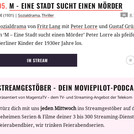
M - EINE STADT SUCHT EINEN
MÖRDER
8.
E
(
1931
) |
Sozialdrama
,
Thriller
Sozialdrama
von
Fritz Lang
mit
Peter Lorre
und
Gustaf Gr
n ‘M – Eine Stadt sucht einen Mörder’ Peter Lorre als pfei
erliner Kinder der 1930er Jahre los.
IM STREAM
STREAMGESTÖBER - DEIN MOVIEPILOT-PODCA
räsentiert von MagentaTV – dem TV- und Streaming-Angebot der Telekom
türz dich mit uns
jeden Mittwoch
ins Streamgestöber auf 
geheimen Serien & Filme deiner 3 bis 300 Streaming-Diens
eierabendbier, wir trinken Feierabendserien.