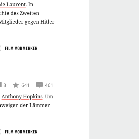
ie Laurent
.
In
chte des Zweiten
Mitglieder gegen Hitler
FILM VORMERKEN
8
641
461
d
Anthony Hopkins
.
Um
 Schweigen der Lämmer
FILM VORMERKEN