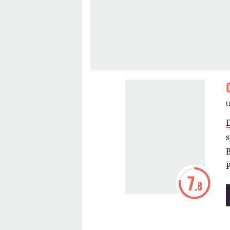
s
P
7
.8