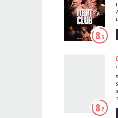
B
8
.5
S
S
8
.2