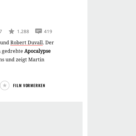
7
1.288
419
und
Robert Duvall
.
Der
n gedrehte
Apocalypse
lms und zeigt Martin
FILM VORMERKEN