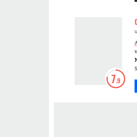
A
7
.9