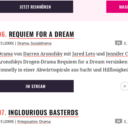
JETZT REINHÖREN
MAGE
REQUIEM FOR A
DREAM
8.
US
(
2000
) |
Drama
,
Sozialdrama
Drama
von
Darren Aronofsky
mit
Jared Leto
und
Jennifer 
Aronofskys Drogen-Drama Requiem for a Dream versinken 
onnelly in einer Abwärtsspirale aus Sucht und Hilflosigkei
IM STREAM
INGLOURIOUS
BASTERDS
8.
US
(
2009
) |
Kriegssatire
,
Drama