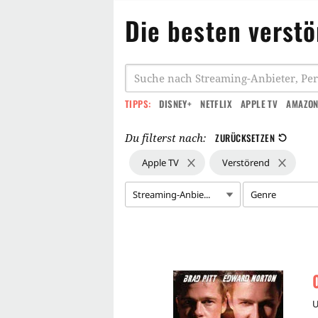
Die besten verst
TIPPS:
DISNEY+
NETFLIX
APPLE TV
AMAZON
Du filterst nach:
ZURÜCKSETZEN
Apple TV
Verstörend
Streaming-Anbie...
Genre