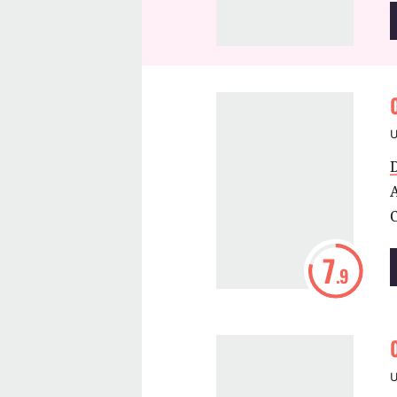
C
7
.9