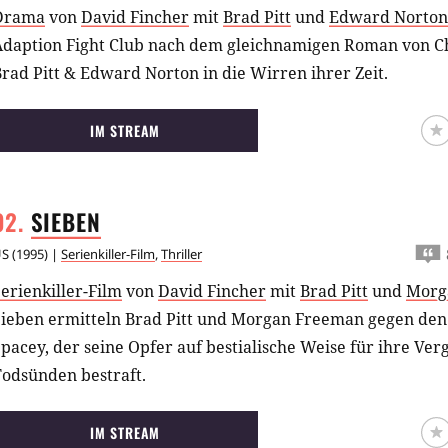
Drama
von
David Fincher
mit
Brad Pitt
und
Edward Norton
Adaption Fight Club nach dem gleichnamigen Roman von Ch
rad Pitt & Edward Norton in die Wirren ihrer Zeit.
IM STREAM
SIEBEN
US
(
1995
) |
Serienkiller-Film
,
Thriller
erienkiller-Film
von
David Fincher
mit
Brad Pitt
und
Morg
Sieben ermitteln Brad Pitt und Morgan Freeman gegen de
pacey, der seine Opfer auf bestialische Weise für ihre Ve
Todsünden bestraft.
IM STREAM