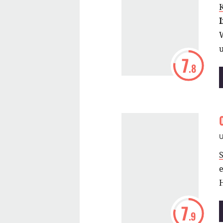
K
I
W
7
.8
S
e
H
7
.9