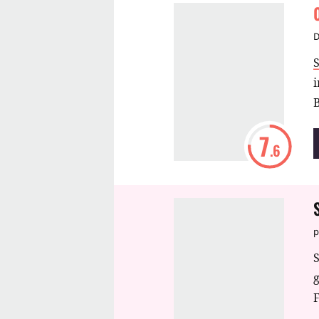
D
i
B
7
.6
p
S
F