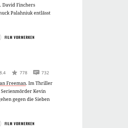
.
David Finchers
uck Palahniuk entlässt
FILM VORMERKEN
8.4
778
732
an Freeman
.
Im Thriller
n Serienmörder Kevin
rgehen gegen die Sieben
FILM VORMERKEN