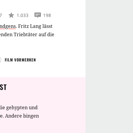
7
1.033
198
ündgens
.
Fritz Lang lässt
fenden Triebtäter auf die
FILM VORMERKEN
ST
die gehypten und
te. Andere bingen