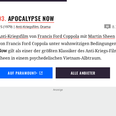
APOCALYPSE
NOW
8.
US
(
1979
) |
Anti-Kriegsfilm
,
Drama
nti-Kriegsfilm
von
Francis Ford Coppola
mit
Martin Sheen
von Francis Ford Coppola unter wahnwitzigen Bedingunge
Now
gilt als einer der größten Klassiker des Anti-Kriegs-Fi
Sheen in einem psychedelischen Vietnam-Albtraum.
AUF PARAMOUNT+
ALLE ANBIETER