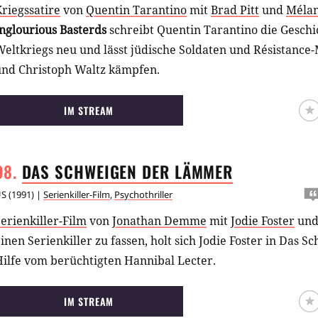
riegssatire
von
Quentin Tarantino
mit
Brad Pitt
und
Mélan
nglourious Basterds
schreibt Quentin Tarantino die Geschi
eltkriegs neu und lässt jüdische Soldaten und Résistance-
und Christoph Waltz kämpfen.
IM STREAM
DAS SCHWEIGEN DER
LÄMMER
US
(
1991
) |
Serienkiller-Film
,
Psychothriller
erienkiller-Film
von
Jonathan Demme
mit
Jodie Foster
un
inen Serienkiller zu fassen, holt sich Jodie Foster in Das
ilfe vom berüchtigten Hannibal Lecter.
IM STREAM