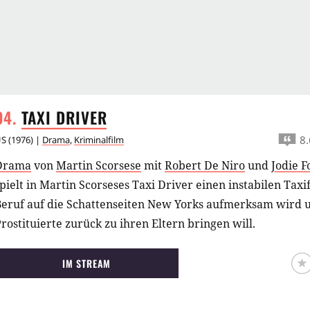
TAXI
DRIVER
8.
US
(
1976
) |
Drama
,
Kriminalfilm
Drama
von
Martin Scorsese
mit
Robert De Niro
und
Jodie F
pielt in Martin Scorseses Taxi Driver einen instabilen Tax
Beruf auf die Schattenseiten New Yorks aufmerksam wird 
rostituierte zurück zu ihren Eltern bringen will.
IM STREAM