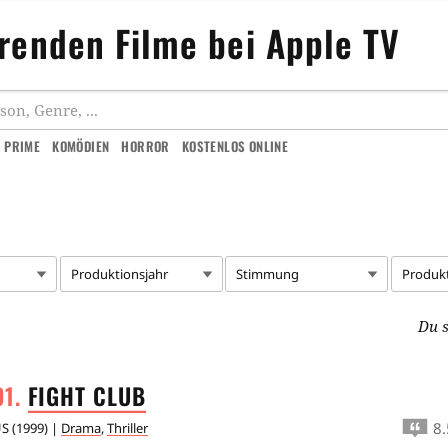
örenden Filme bei Apple TV
 PRIME
KOMÖDIEN
HORROR
KOSTENLOS ONLINE
Produktionsjahr
Stimmung
Produk
Du s
FIGHT
CLUB
8.
US
(
1999
) |
Drama
,
Thriller