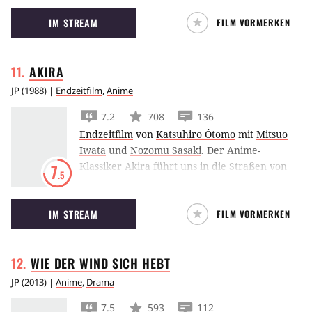
vom Lande, die sich nie getroffen haben, im
IM STREAM
FILM VORMERKEN
Traum eine Verbindung mittels eines
Körpertauschs hergestellt.
AKIRA
JP
(
1988
) |
Endzeitfilm
,
Anime
7.2
708
136
Endzeitfilm
von
Katsuhiro Ôtomo
mit
Mitsuo
Iwata
und
Nozomu Sasaki
.
Der Anime-
Klassiker Akira führt uns in die Straßen von
7
.5
Neo-Tokyo im Jahr 2019. Nach einem
Motorrad-Unfall wird ein Jugendlicher vom
IM STREAM
FILM VORMERKEN
Militär unter Quarantäne gestellt. Bald
entwickelt er telekinetische Fähigkeiten.
WIE DER WIND SICH
HEBT
JP
(
2013
) |
Anime
,
Drama
7.5
593
112