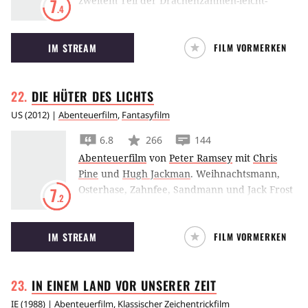
zweitem Teil der Drachenzähmen-leicht-
7
.4
gemacht-Trilogie erlebt Higgs mit seinem
handzahmen Drachenfreund Ohnezahn
IM STREAM
FILM VORMERKEN
wieder einige Abenteuer.
DIE HÜTER DES
LICHTS
US
(
2012
) |
Abenteuerfilm
,
Fantasyfilm
6.8
266
144
Abenteuerfilm
von
Peter Ramsey
mit
Chris
Pine
und
Hugh Jackman
.
Weihnachtsmann,
Osterhase, Zahnfee, Sandmann und Jack Frost
7
.2
kämpfen als die Hüter des Lichts gegen den
König der Albträume, der die Welt in
IM STREAM
FILM VORMERKEN
Dunkelheit hüllen will.
IN EINEM LAND VOR UNSERER
ZEIT
IE
(
1988
) |
Abenteuerfilm
,
Klassischer Zeichentrickfilm