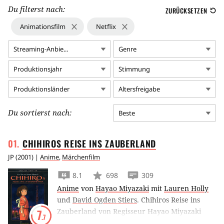
Du filterst nach:
ZURÜCKSETZEN
Animationsfilm
Netflix
Streaming-Anbie...
Genre
Produktionsjahr
Stimmung
Produktionsländer
Altersfreigabe
Du sortierst nach:
Beste
CHIHIROS REISE INS
ZAUBERLAND
JP
(
2001
) |
Anime
,
Märchenfilm
8.1
698
309
Anime
von
Hayao Miyazaki
mit
Lauren Holly
und
David Ogden Stiers
.
Chihiros Reise ins
Zauberland von Regisseur Hayao Miyazaki
7
.7
und Studio Ghibli ist einer der erfolgreichsten