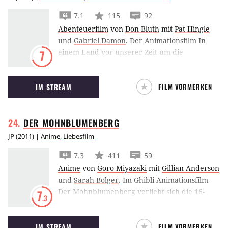
7.1
115
92
Abenteuerfilm
von
Don Bluth
mit
Pat Hingle
und
Gabriel Damon
.
Der Animationsfilm In
einem Land vor unserer Zeit um die
7
Abenteuer der fünf Dinosaurier-Freunde
Littlefoot, Cera, Ducky, Petrie und Spike ist ein
IM STREAM
FILM VORMERKEN
Klassiker des Kinderfilm-Genres.
DER
MOHNBLUMENBERG
JP
(
2011
) |
Anime
,
Liebesfilm
7.3
411
59
Anime
von
Goro Miyazaki
mit
Gillian Anderson
und
Sarah Bolger
.
Im Ghibli-Animationsfilm
Der Mohnblumenberg verliebt sich die 16-
7
.3
jährige Umi in den älteren Shun, doch beide
verbindet eine schmerzhafte Vergangenheit.
IM STREAM
FILM VORMERKEN