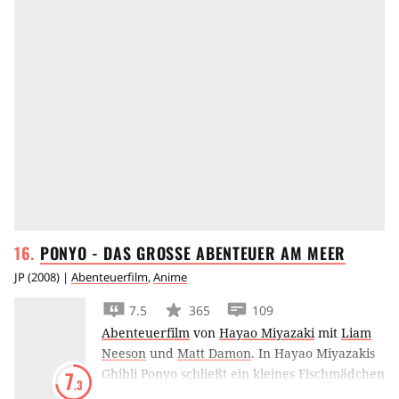
PONYO - DAS GROSSE ABENTEUER AM
MEER
JP
(
2008
) |
Abenteuerfilm
,
Anime
7.5
365
109
Abenteuerfilm
von
Hayao Miyazaki
mit
Liam
Neeson
und
Matt Damon
.
In Hayao Miyazakis
Ghibli Ponyo schließt ein kleines Fischmädchen
7
.3
Freundschaft mit einem kleinen Jungen. Sie