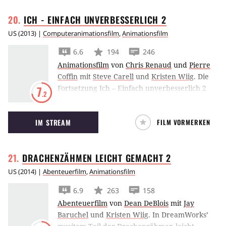
ICH - EINFACH UNVERBESSERLICH
2
US
(
2013
) |
Computeranimationsfilm
,
Animationsfilm
6.6
194
246
Animationsfilm
von
Chris Renaud
und
Pierre
Coffin
mit
Steve Carell
und
Kristen Wiig
.
Die
Fortsetzung Ich – Einfach unverbesserlich 2
7
.2
verspricht mit Steve Carell als Schurke Gru,
Benjamin Bratt als neuen Gegenbuhler und
IM STREAM
FILM VORMERKEN
natürlich den tollpatschigen Minions eine
Menge Spaß.
DRACHENZÄHMEN LEICHT GEMACHT
2
US
(
2014
) |
Abenteuerfilm
,
Animationsfilm
6.9
263
158
Abenteuerfilm
von
Dean DeBlois
mit
Jay
Baruchel
und
Kristen Wiig
.
In DreamWorks’