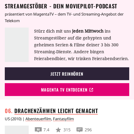
STREAMGESTÖBER - DEIN MOVIEPILOT-PODCAST
präsentiert von MagentaTV – dem TV- und Streaming-Angebot der
Telekom
Stürz dich mit uns
jeden Mittwoch
ins
Streamgestöber auf die gehypten und
geheimen Serien & Filme deiner 3 bis 300
Streaming-Dienste. Andere bingen
Feierabendbier, wir trinken Feierabendserien.
JETZT REINHÖREN
MAGENTA TV ENTDECKEN
DRACHENZÄHMEN LEICHT
GEMACHT
US
(
2010
) |
Abenteuerfilm
,
Fantasyfilm
7.4
315
296