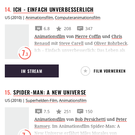
Menschen einzudringen, und so direkt die
ICH - EINFACH
UNVERBESSERLICH
verborgenen Ängste und Ursachen ihrer
Neurosen zu bekämpfen.
US
(
2010
) |
Animationsfilm
,
Computeranimationsfilm
6.8
208
347
Animationsfilm
von
Pierre Coffin
und
Chris
Renaud
mit
Steve Carell
und
Oliver Rohrbeck
.
Ich – Einfach unverbesserlich: Das Leben als
7
.3
Superschurke ist eigentlich nicht allzu schwer
für Fiesling Gru, doch das ändert sich, als er
IM STREAM
FILM VORMERKEN
zwangsweise drei Waisenmädchen adoptieren
muss.
SPIDER-MAN: A NEW
UNIVERSE
US
(
2018
) |
Superhelden-Film
,
Animationsfilm
7.5
251
150
Animationsfilm
von
Bob Persichetti
und
Peter
Ramsey
.
Im Animationsfilm Spider-Man: A
New Universe erfährt Miles Morales von