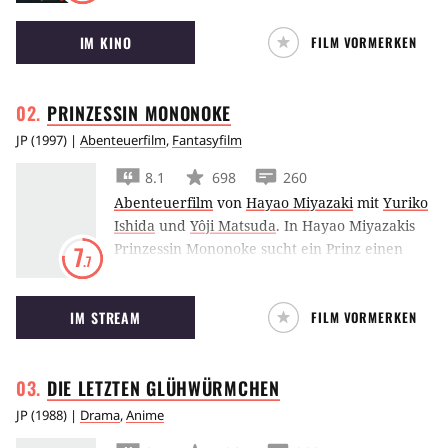
Anime-Filme aller Zeiten. Er handelt von der
IM KINO
FILM VORMERKEN
zehnjährigen Chihiro, die sich ohne ihre
Eltern in einer gruseligen Fantasiewelt mit
Göttern und Geistern zurechtfinden muss.
PRINZESSIN
MONONOKE
JP
(
1997
) |
Abenteuerfilm
,
Fantasyfilm
8.1
698
260
Abenteuerfilm
von
Hayao Miyazaki
mit
Yuriko
Ishida
und
Yôji Matsuda
.
In Hayao Miyazakis
Prinzessin Mononoke sucht ein Prinz einen
7
.7
Hirsch-Gott und stößt bei seiner Reise auf ein
wildes Mädchen, das für die Tiergötter des
IM STREAM
FILM VORMERKEN
Waldes kämpft.
DIE LETZTEN
GLÜHWÜRMCHEN
JP
(
1988
) |
Drama
,
Anime