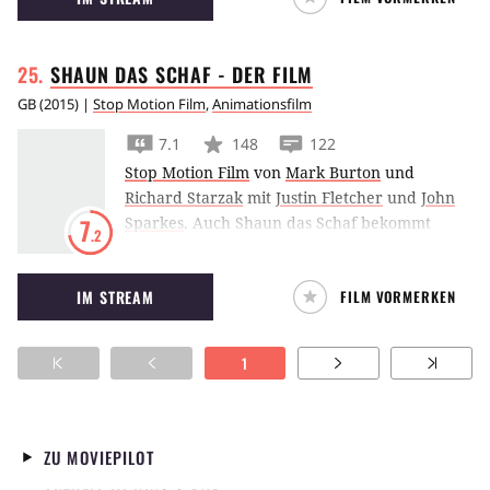
SHAUN DAS SCHAF - DER
FILM
GB
(
2015
) |
Stop Motion Film
,
Animationsfilm
7.1
148
122
Stop Motion Film
von
Mark Burton
und
Richard Starzak
mit
Justin Fletcher
und
John
Sparkes
.
Auch Shaun das Schaf bekommt
7
.2
seinen eigenen Kinofilm und begibt sich mit
seiner Herde auf ein wildes Abenteuer in der
IM STREAM
FILM VORMERKEN
großen Stadt.
1
ZU MOVIEPILOT