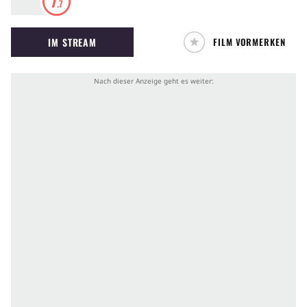
7
.7
Superhelden-Paralleluniversen und entdeckt,
dass er im sogenannten Spider-Verse nicht der
IM STREAM
FILM VORMERKEN
einzige Held im Spinnenanzug ist.