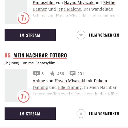
Fantasyfilm
von
Hayao Miyazaki
mit
Blythe
Danner
und
Jena Malone
.
Das wandelnde
Schloss von Hayao Miyazaki ist ein modernes
7
.7
Märchen aus den japanischen Ghibli-
Animationsstudios.
IM STREAM
FILM VORMERKEN
MEIN NACHBAR
TOTORO
JP
(
1988
) |
Anime
,
Fantasyfilm
8
466
201
Anime
von
Hayao Miyazaki
mit
Dakota
Fanning
und
Elle Fanning
.
In Mein Nachbar
Totoro treffen zwei Schwestern in der Nähe
7
.5
ihres neuen Hauses auf einen freundlichen
Waldgeist.
IM STREAM
FILM VORMERKEN