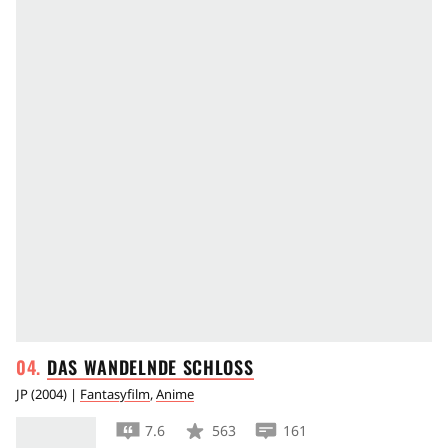
DAS WANDELNDE
SCHLOSS
JP
(
2004
) |
Fantasyfilm
,
Anime
7.6
563
161