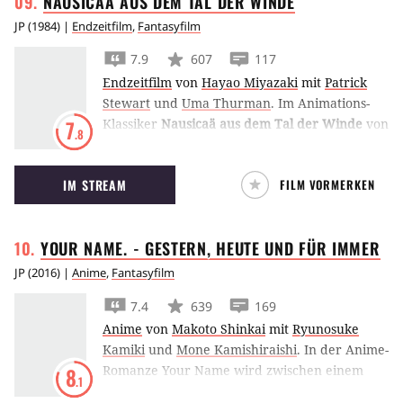
NAUSICAÄ AUS DEM TAL DER
WINDE
JP
(
1984
) |
Endzeitfilm
,
Fantasyfilm
7.9
607
117
Endzeitfilm
von
Hayao Miyazaki
mit
Patrick
Stewart
und
Uma Thurman
.
Im Animations-
Klassiker
Nausicaä aus dem Tal der Winde
von
7
.8
Hayao Miyazaki muss ein Mädchen in einer
postapokalyptischen Zukunft gegen eine
IM STREAM
FILM VORMERKEN
menschenfeindliche Natur und apokalyptische
Superwaffen vorgehen.
YOUR NAME. - GESTERN, HEUTE UND FÜR
IMMER
JP
(
2016
) |
Anime
,
Fantasyfilm
7.4
639
169
Anime
von
Makoto Shinkai
mit
Ryunosuke
Kamiki
und
Mone Kamishiraishi
.
In der Anime-
Romanze Your Name wird zwischen einem
8
.1
Jungen aus der Stadt und einem Mädchen