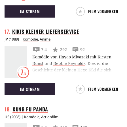
benutzt die Zauberkraft ihres Vaters, um sich
IM STREAM
FILM VORMERKEN
in ein menschliches Mädchen zu verwandeln.
KIKIS KLEINER
LIEFERSERVICE
JP
(
1989
) |
Komödie
,
Anime
7.4
292
92
Komödie
von
Hayao Miyazaki
mit
Kirsten
Dunst
und
Debbie Reynolds
.
Dies ist die
Geschichte der kleinen Hexe Kiki die sich
7
.5
gemäß der uralten Hexentradition mit ihrem
schwarzen Kater Jiji aufmacht um ein Jahr
IM STREAM
FILM VORMERKEN
lang alleine an einem anderen Ort zu leben,
damit sie dort ihre Hexenkräfte
vervollkommenen kann. Ihre neue
KUNG FU
PANDA
Wahlheimat ist eine große Stadt am Meer, wo
sie durch einen glücklichen Zufall bei einer
US
(
2008
) |
Komödie
,
Actionfilm
Bäckersfamilie eine Unterkunft findet. Das