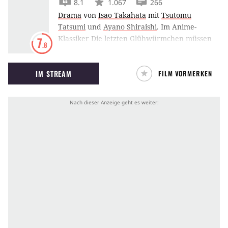
8.1
1.067
266
Drama
von
Isao Takahata
mit
Tsutomu
Tatsumi
und
Ayano Shiraishi
.
Im Anime-
Klassiker Die letzten Glühwürmchen müssen
7
.8
ein Junge und seine kleine Schwester im vom
Krieg zerstörten Japan um ihr Überleben
IM STREAM
FILM VORMERKEN
kämpfen.