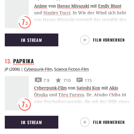
Anime
von
Hayao Miyazaki
mit
Emily Blunt
und
Stanley Tucci
.
In Wie der Wind sich hebt
von Hayao Miyazaki entwirft der sensible Jiro
7
.3
mit dem Traum Flugzeuge zu bauen den Zero
Fighter aus dem Zweiten Weltkrieg.
IM STREAM
FILM VORMERKEN
PAPRIKA
JP
(
2006
) |
Cyberpunk-Film
,
Science Fiction-Film
7.9
710
115
Cyberpunk-Film
von
Satoshi Kon
mit
Akio
Ôtsuka
und
Tôru Furuya
.
Dr. Atsuko Chiba ist
eine Psychotherapeutin, die mit der Hilfe eines
7
.5
neuartigen Gerätes ihren Patienten bei der
Bewältigung ihrer Probleme helfen kann. Mit
IM STREAM
FILM VORMERKEN
diesem Gerät hat sie nämlich die Möglichkeit,
in das Unbewußte und die Träume der