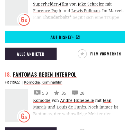
Superhelden-Film
von
Jake Schreier
mit
Florence Pugh
und
Lewis Pullman
.
Im Marvel-
Film
Thunderbolts*
begibt sich eine Truppe
6
.6
streitbarer Anti-Helden widerwillig auf eine
gefährliche Mission, die ihnen endlich
AUF DISNEY+
Vergebung einbringen könnte.
ALLE ANBIETER
FILM VORMERKEN
FANTOMAS GEGEN
INTERPOL
FR
(
1965
) |
Komödie
,
Kriminalfilm
5.3
35
28
Komödie
von
André Hunebelle
mit
Jean
Marais
und
Louis de Funès
.
Noch immer ist
Fantomas, der wahnwitzige Meister der
6
.5
Verwandlung, auf freiem Fuß und plant
rücksichtslos, die alleinige Weltherrschaft an