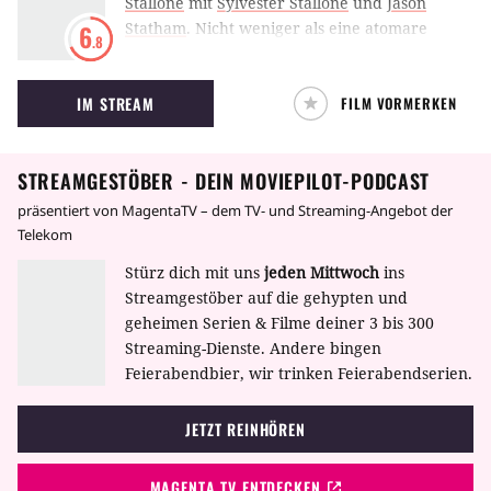
Stallone
mit
Sylvester Stallone
und
Jason
Statham
.
Nicht weniger als eine atomare
6
.8
Bedrohung ungeheuren Ausmaßes müssen
Sylvester Stallone und seine Söldner in The
IM STREAM
FILM VORMERKEN
Expendables 2 abwenden. Bruce Willis und
Arnold Schwarzenegger mischen ebenfalls
wieder mit.
STREAMGESTÖBER - DEIN MOVIEPILOT-PODCAST
präsentiert von MagentaTV – dem TV- und Streaming-Angebot der
Telekom
Stürz dich mit uns
jeden Mittwoch
ins
Streamgestöber auf die gehypten und
geheimen Serien & Filme deiner 3 bis 300
Streaming-Dienste. Andere bingen
Feierabendbier, wir trinken Feierabendserien.
JETZT REINHÖREN
MAGENTA TV ENTDECKEN