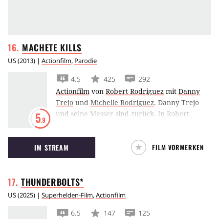
MACHETE
KILLS
US
(
2013
) |
Actionfilm
,
Parodie
4.5
425
292
Actionfilm
von
Robert Rodriguez
mit
Danny
Trejo
und
Michelle Rodriguez
.
Danny Trejo
und seine Messer sind zurück. In Robert
5
.9
Rodriguez’
Machete Kills
mimt Charlie Sheen
den US-Präsidenten und Mel Gibson gibt den
IM STREAM
FILM VORMERKEN
Bösewicht.
THUNDERBOLTS*
US
(
2025
) |
Superhelden-Film
,
Actionfilm
6.5
147
125