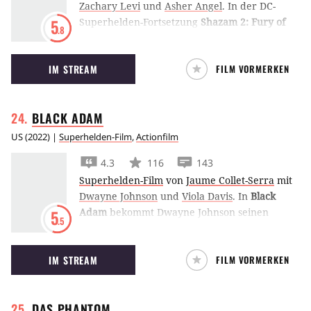
Zachary Levi
und
Asher Angel
.
In der DC-
zu actionreichen Auseinandersetzungen
Superhelden-Fortsetzung
Shazam 2: Fury of
5
zwischen den Superhelden, die allesamt
.8
the Gods
müssen sich Billy Batson und seine
überzeugt sind, auf der Seite von Recht und
Pflegegeschwister zusammenschließen, um die
Ordnung zu kämpfen.
IM STREAM
FILM VORMERKEN
übermächtigen Göttinnen-Töchter von Atlas zu
bekämpfen.
BLACK
ADAM
US
(
2022
) |
Superhelden-Film
,
Actionfilm
4.3
116
143
Superhelden-Film
von
Jaume Collet-Serra
mit
Dwayne Johnson
und
Viola Davis
.
In
Black
Adam
bekommt Dwayne Johnson seinen
5
.5
großen Solo-Auftritt als titelgebender Shazam-
Schurke und Antiheld, der nach
IM STREAM
FILM VORMERKEN
jahrhundertelanger Gefangenschaft seine
Vorstellungen von Gerechtigkeit gegen die
moderne Welt entfesselt.
DAS
PHANTOM