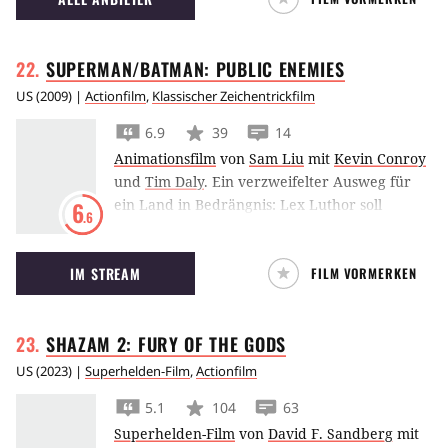
SUPERMAN/BATMAN: PUBLIC
ENEMIES
US
(
2009
) |
Actionfilm
,
Klassischer Zeichentrickfilm
6.9
39
14
Animationsfilm
von
Sam Liu
mit
Kevin Conroy
und
Tim Daly
.
Ein verzweifelter Ausweg für
ein Land in Bedrängnis: Lex Luthor soll
6
.6
Präsident werden und die Justice League
arbeitet für die Regierung. Nur Batman und
IM STREAM
FILM VORMERKEN
Superman stellen sich gegen das neue Regime
- und ihre mangelnde Loyalität ist genau das,
was Luthor provozieren wollte. Weil die
SHAZAM 2: FURY OF THE
GODS
Superhelden jetzt Ausgestoßene sind,
verwickelt Luthor Superman in einen
US
(
2023
) |
Superhelden-Film
,
Actionfilm
handfesten Skandal und feiert in seiner
5.1
104
63
langen Fehde gegen den Mann aus Stahl
Superhelden-Film
von
David F. Sandberg
mit
endlich einen Sieg. Politische Intrigen führen