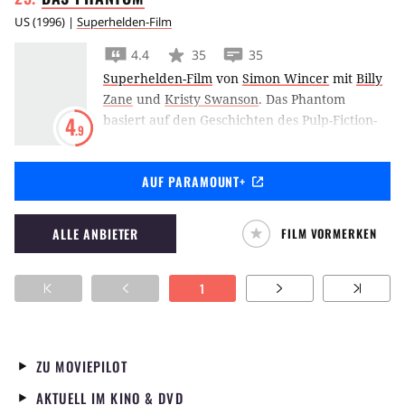
US
(
1996
) |
Superhelden-Film
4.4
35
35
Superhelden-Film
von
Simon Wincer
mit
Billy
Zane
und
Kristy Swanson
.
Das Phantom
basiert auf den Geschichten des Pulp-Fiction-
4
.9
Helden The Phantom, der erstmalig 1936
gegen Piraterie und andere Verbrechen in
AUF PARAMOUNT+
den Kampf zieht und von Lee Falk kreiert
wurde. Billy Zane spielt den Ghost Who Walks.
ALLE ANBIETER
FILM VORMERKEN
1
ZU MOVIEPILOT
AKTUELL IM KINO & DVD