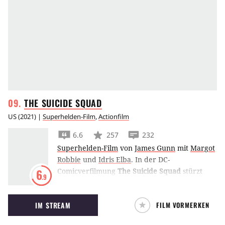
THE SUICIDE
SQUAD
US
(
2021
) |
Superhelden-Film
,
Actionfilm
6.6
257
232
Superhelden-Film
von
James Gunn
mit
Margot
Robbie
und
Idris Elba
.
In der DC-
Comicverfilmung
The Suicide Squad
stürzt
6
.9
James Gunn eine neue durchschlagkräftige
Truppe an Super-Bösewichten in eine Mission
IM STREAM
FILM VORMERKEN
auf einer von Feinden überlaufenen Insel, die
sich wie purer Selbstmord anhört.