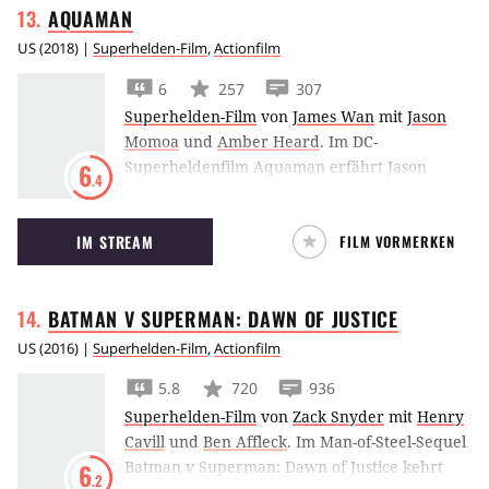
AQUAMAN
US
(
2018
) |
Superhelden-Film
,
Actionfilm
6
257
307
Superhelden-Film
von
James Wan
mit
Jason
Momoa
und
Amber Heard
.
Im DC-
Superheldenfilm Aquaman erfährt Jason
6
.4
Momoa, dass er der Erbe der Unterwasser-
Königreiches Atlantis ist. Doch kann er zum
IM STREAM
FILM VORMERKEN
Held aufsteigen und sein Volk anführen?
BATMAN V SUPERMAN: DAWN OF
JUSTICE
US
(
2016
) |
Superhelden-Film
,
Actionfilm
5.8
720
936
Superhelden-Film
von
Zack Snyder
mit
Henry
Cavill
und
Ben Affleck
.
Im Man-of-Steel-Sequel
Batman v Superman: Dawn of Justice kehrt
6
.2