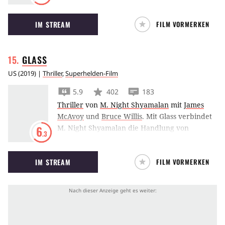
Henry Cavill ein zweites Mal als Superman auf
die große Leinwand zurück und trifft dabei
IM STREAM
FILM VORMERKEN
auf den neuen Warner-Batman Ben Affleck.
GLASS
US
(
2019
) |
Thriller
,
Superhelden-Film
5.9
402
183
Thriller
von
M. Night Shyamalan
mit
James
McAvoy
und
Bruce Willis
.
Mit Glass verbindet
M. Night Shyamalan die Handlung von
6
.3
Unbreakable mit der seines
Überraschungserfolgs Split zu einem
IM STREAM
FILM VORMERKEN
gemeinsamen Sequel.