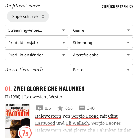
Du filterst nach:
ZURÜCKSETZEN
Superschurke
Streaming-Anbie...
Genre
Produktionsjahr
Stimmung
Produktionsländer
Altersfreigabe
Du sortierst nach:
Beste
ZWEI GLORREICHE
HALUNKEN
IT
(
1966
) |
Italowestern
,
Western
8.5
858
340
Italowestern
von
Sergio Leone
mit
Clint
Eastwood
und
Eli Wallach
.
Sergio Leones
Italowestern Zwei glorreiche Halunken ist der
7
.9
dritte Teil seiner berühmten Dollar-Trilogie.