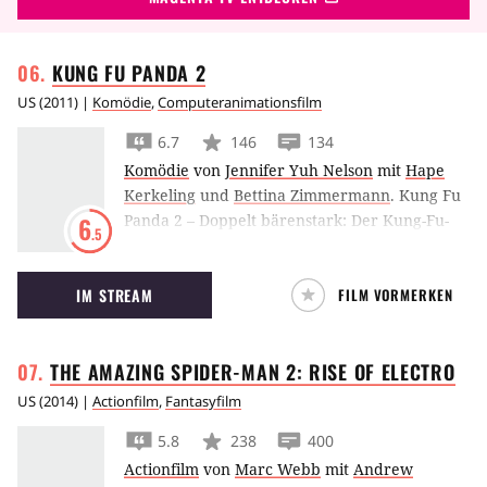
KUNG FU PANDA
2
US
(
2011
) |
Komödie
,
Computeranimationsfilm
6.7
146
134
Komödie
von
Jennifer Yuh Nelson
mit
Hape
Kerkeling
und
Bettina Zimmermann
.
Kung Fu
Panda 2 – Doppelt bärenstark: Der Kung-Fu-
6
.5
Pandabär Po ist wieder zurück. Um China vor
einem Bösewicht zu retten, muss er sich
IM STREAM
FILM VORMERKEN
jedoch seiner eigenen Vergangenheit stellen.
THE AMAZING SPIDER-MAN 2: RISE OF
ELECTRO
US
(
2014
) |
Actionfilm
,
Fantasyfilm
5.8
238
400
Actionfilm
von
Marc Webb
mit
Andrew