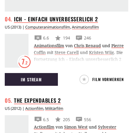
ICH - EINFACH UNVERBESSERLICH
2
US
(
2013
) |
Computeranimationsfilm
,
Animationsfilm
6.6
194
246
Animationsfilm
von
Chris Renaud
und
Pierre
Coffin
mit
Steve Carell
und
Kristen Wiig
.
Die
Fortsetzung Ich – Einfach unverbesserlich 2
7
.2
verspricht mit Steve Carell als Schurke Gru,
Benjamin Bratt als neuen Gegenbuhler und
IM STREAM
FILM VORMERKEN
natürlich den tollpatschigen Minions eine
Menge Spaß.
THE EXPENDABLES
2
US
(
2012
) |
Actionfilm
,
Militärfilm
6.5
205
556
Actionfilm
von
Simon West
und
Sylvester