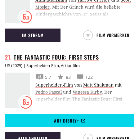
Mosier
.
Mit Der Grinch wird die beliebte
Kindergeschichte von Dr. Seuss als
6
.3
Animationsfilm neu aufgelegt. Auch diesmal
versucht der grünhaarige Spielverderber,
IM STREAM
FILM VORMERKEN
Weihnachten zu verhindern.
THE FANTASTIC FOUR: FIRST
STEPS
US
(
2025
) |
Superhelden-Film
,
Actionfilm
5.7
83
122
Superhelden-Film
von
Matt Shakman
mit
Pedro Pascal
und
Vanessa Kirby
.
Der
Superheldenfilm
The Fantastic Four: First
6
.2
Steps
startet die Comic-Reihe neu und schließt
Reed Richards, Ben Grimm, Sue und Johnny
AUF DISNEY+
Storm in den 1960er Jahren dem MCU an, als
sie sich dem Weltenverschlinger Galactus
stellen.
ALLE ANBIETER
FILM VORMERKEN