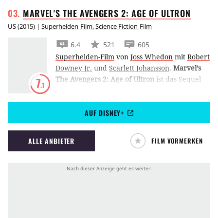
MARVEL'S THE AVENGERS 2: AGE OF
ULTRON
US
(
2015
) |
Superhelden-Film
,
Science Fiction-Film
6.4
521
605
Superhelden-Film
von
Joss Whedon
mit
Robert
Downey Jr.
und
Scarlett Johansson
.
Marvel’s
The Avengers 2: Age of Ultron
ist das Sequel
7
.1
zu Joss Whedons All-Star-Ensemble-Film The
Avengers, der Iron Man, Captain America,
AUF DISNEY+
Thor, Hawkeye sowie Black Widow und den
Hulk in einem Werk vereinte.
ALLE ANBIETER
FILM VORMERKEN