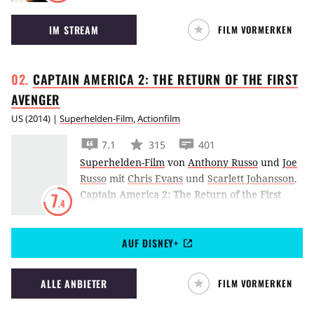
Clint Eastwood, Lee Van Cleef und Eli Wallach
IM STREAM
FILM VORMERKEN
spielen die Hauptrollen als "the Good", "the
Bad" und "the Ugly".
CAPTAIN AMERICA 2: THE RETURN OF THE FIRST
AVENGER
US
(
2014
) |
Superhelden-Film
,
Actionfilm
7.1
315
401
Superhelden-Film
von
Anthony Russo
und
Joe
Russo
mit
Chris Evans
und
Scarlett Johansson
.
Captain America 2: The Return of the First
7
.4
Avenger
spielt in der Gegenwart und lässt
seinen ehemaligen Kriegskameraden Bucky
AUF DISNEY+
Barnes als Superschurken aus dem
kryogenischen Tiefschlaf erwachen.
ALLE ANBIETER
FILM VORMERKEN