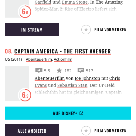
Garfield
und
Emma Stone
.
In
The Amazing
Spider-Man 2: Rise of Electro
liefert sich
6
.6
Andrew Garfield einen elektrisierenden
Kampf mit Jamie Foxx.
IM STREAM
FILM VORMERKEN
CAPTAIN AMERICA - THE FIRST
AVENGER
US
(
2011
) |
Abenteuerfilm
,
Actionfilm
5.8
182
517
Abenteuerfilm
von
Joe Johnston
mit
Chris
Evans
und
Sebastian Stan
.
Der Ur-Held
schlechthin hat im gleichnamigen ‘Captain
6
.3
America’ seinen ersten Auftritt. Chris Evans
hat es zunächst auf Hitler abgesehen, findet
AUF DISNEY+
aber in Hugo Weaving seinen eigentlichen
Erzfeind.
ALLE ANBIETER
FILM VORMERKEN