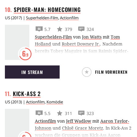
SPIDER-MAN:
HOMECOMING
US
(
2017
) |
Superhelden-Film
,
Actionfilm
5.7
379
324
Superhelden-Film
von
Jon Watts
mit
Tom
Holland
und
Robert Downey Jr.
.
Nachdem
bereits Tobey Maguire in Sam Raimis Spider-
6
.9
Man-Trilogie und Andrew Garfield in den zwei
The-Amazing-Spider-Man-Filmen als
IM STREAM
FILM VORMERKEN
freundliche Spinne aus der Nachbarschaft zu
sehen war, schlüpft nun Tom Holland in die
Rolle des Spinnenmannes.
KICK-ASS
2
US
(
2013
) |
Actionfilm
,
Komödie
5.5
311
323
Actionfilm
von
Jeff Wadlow
mit
Aaron Taylor-
Johnson
und
Chloë Grace Moretz
.
In Kick-Ass 2
wachsen die Gruppen um Kick-Ass Aaron