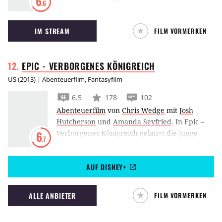
6
.6
Johnson und Red Mist Christopher Mintz Plasse
um weitere Amateur-Helden und -Schurken
IM STREAM
FILM VORMERKEN
an.
EPIC - VERBORGENES
KÖNIGREICH
US
(
2013
) |
Abenteuerfilm
,
Fantasyfilm
6.5
178
102
Abenteuerfilm
von
Chris Wedge
mit
Josh
Hutcherson
und
Amanda Seyfried
.
In Epic –
Verborgenes Königreich gelangt die junge
6
.7
M.K. versehentlich in das Königreich des
Waldes, welches von Schädlingen bedroht
AUF DISNEY+
wird.
ALLE ANBIETER
FILM VORMERKEN