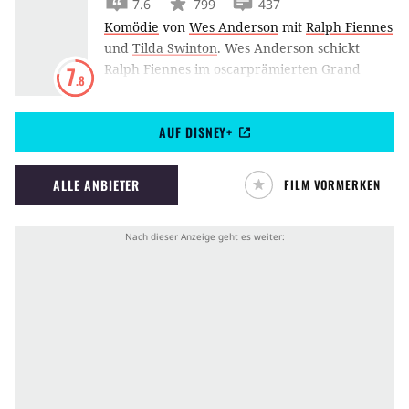
7.6
799
437
Komödie
von
Wes Anderson
mit
Ralph Fiennes
und
Tilda Swinton
.
Wes Anderson schickt
Ralph Fiennes im oscarprämierten Grand
7
.8
Budapest Hotel als Hotelconcierge in die
goldene Vergangenheit.
AUF DISNEY+
ALLE ANBIETER
FILM VORMERKEN