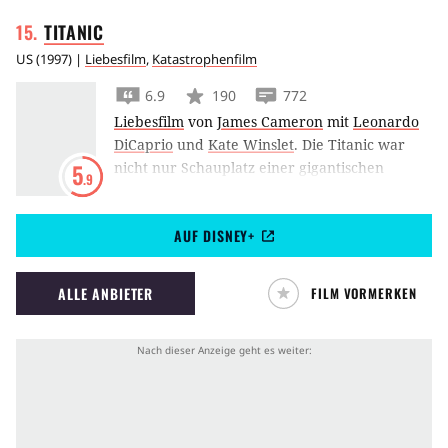
TITANIC
US
(
1997
) |
Liebesfilm
,
Katastrophenfilm
6.9
190
772
Liebesfilm
von
James Cameron
mit
Leonardo
DiCaprio
und
Kate Winslet
.
Die Titanic war
nicht nur Schauplatz einer gigantischen
5
.9
Katastrophe, sie war auch Ort tragischer Liebe
– vorgetragen von Leonardo DiCaprio und
AUF DISNEY+
Kate Winslet. James Cameron inszenierte dies
1997 spektakulärst.
ALLE ANBIETER
FILM VORMERKEN