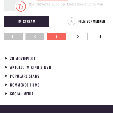
the Universe wird die Liebesgeschichte von
7
.4
Evan Rachel Wood und Jim Sturgess mit Musik
von einer der berühmtesten Bands – The
IM STREAM
FILM VORMERKEN
Beatles – untermalt.
1
ZU MOVIEPILOT
AKTUELL IM KINO & DVD
POPULÄRE STARS
KOMMENDE FILME
SOCIAL MEDIA