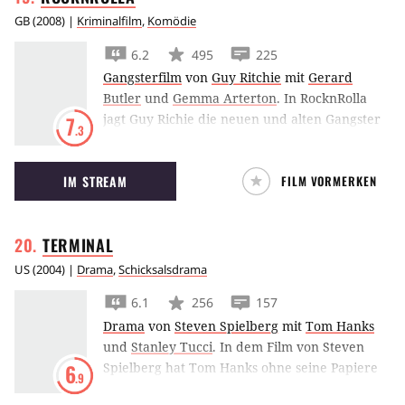
GB
(
2008
) |
Kriminalfilm
,
Komödie
6.2
495
225
Gangsterfilm
von
Guy Ritchie
mit
Gerard
Butler
und
Gemma Arterton
.
In RocknRolla
jagt Guy Richie die neuen und alten Gangster
7
.3
Londons die Themse entlang. Mit von der
Partie sind Gerard Butler, Mark Strong und
IM STREAM
FILM VORMERKEN
Tom Hardy.
TERMINAL
US
(
2004
) |
Drama
,
Schicksalsdrama
6.1
256
157
Drama
von
Steven Spielberg
mit
Tom Hanks
und
Stanley Tucci
.
In dem Film von Steven
Spielberg hat Tom Hanks ohne seine Papiere
6
.9
keine andere Wahl, als im Terminal zu