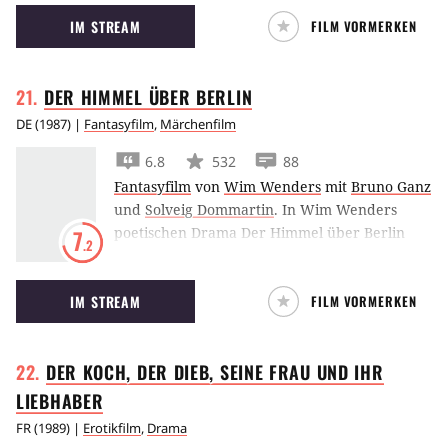
wohnen.
IM STREAM
FILM VORMERKEN
DER HIMMEL ÜBER
BERLIN
DE
(
1987
) |
Fantasyfilm
,
Märchenfilm
6.8
532
88
Fantasyfilm
von
Wim Wenders
mit
Bruno Ganz
und
Solveig Dommartin
.
In Wim Wenders
poetischen Drama Der Himmel über Berlin
7
.2
wachen Engel über das Leben und die
Menschen im geteilten Berlin der 1980er
IM STREAM
FILM VORMERKEN
Jahre.
DER KOCH, DER DIEB, SEINE FRAU UND IHR
LIEBHABER
FR
(
1989
) |
Erotikfilm
,
Drama