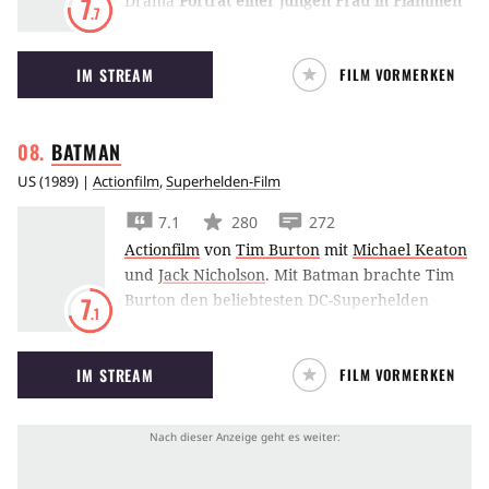
Drama
Porträt einer jungen Frau in Flammen
7
.7
wird eine Malerin beauftragt, das Portät einer
Frau anzufertigen, die sich nicht malen lassen
IM STREAM
FILM VORMERKEN
will. Als Hausmädchen verkleidet verliebt sie
sich in sie.
BATMAN
US
(
1989
) |
Actionfilm
,
Superhelden-Film
7.1
280
272
Actionfilm
von
Tim Burton
mit
Michael Keaton
und
Jack Nicholson
.
Mit Batman brachte Tim
Burton den beliebtesten DC-Superhelden
7
.1
neben Superman auf die große Leinwand und
schuf mit Michael Keaton in der Rolle des
IM STREAM
FILM VORMERKEN
Batman sowie Jack Nicholson als sein Erzfeind
Joker einen ikonischen Film der Superlative.