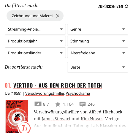
Du filterst nach:
ZURÜCKSETZEN
Zeichnung und Malerei
Streaming-Anbie...
Genre
Produktionsjahr
Stimmung
Produktionsländer
Altersfreigabe
Du sortierst nach:
Beste
VERTIGO - AUS DEM REICH DER
TOTEN
US
(
1958
) |
Verschwörungsthriller
,
Psychodrama
8.7
1.164
246
Verschwörungsthriller
von
Alfred Hitchcock
mit
James Stewart
und
Kim Novak
.
Vertigo –
Aus dem Reich der Toten gilt als Klassiker des
7
.7
Meisters des Suspense, Alfred Hitchcock.