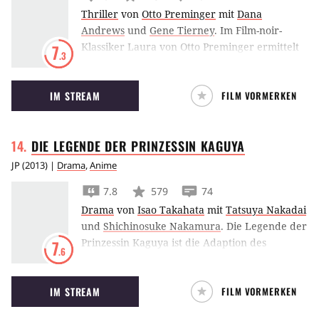
Thriller
von
Otto Preminger
mit
Dana
Andrews
und
Gene Tierney
.
Im Film-noir-
Klassiker Laura von Otto Preminger ermittelt
7
.3
Dana Andrews in einem Mordfall und stößt
dabei auf einige Widersprüche.
IM STREAM
FILM VORMERKEN
DIE LEGENDE DER PRINZESSIN
KAGUYA
JP
(
2013
) |
Drama
,
Anime
7.8
579
74
Drama
von
Isao Takahata
mit
Tatsuya Nakadai
und
Shichinosuke Nakamura
.
Die Legende der
Prinzessin Kaguya ist die Adaption des
7
.6
japanischen Märchens Taketori Monogatari
(Die Geschichte des Bambussammlers) durch
IM STREAM
FILM VORMERKEN
das japanische Zeichentrickstudio Ghibli.