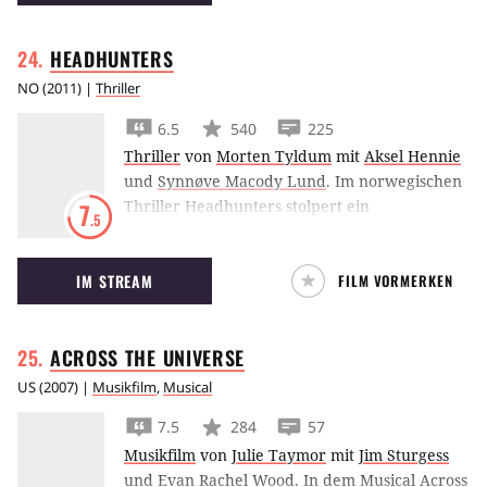
liebenswerten Außenseiters, von Presse und
Publikum überschwänglich gefeiert, vereint
HEADHUNTERS
alle Superlative des amerikanischen
Independent Kinos. "American Splendor"
NO
(
2011
) |
Thriller
taucht ein in Harvey Pekars exzentrisches
6.5
540
225
Universum und verfolgt mit beeindruckender
Thriller
von
Morten Tyldum
mit
Aksel Hennie
Originalität dessen Lebensweg vom
und
Synnøve Macody Lund
.
Im norwegischen
unscheinbaren Comic-Sammler zum
Thriller Headhunters stolpert ein
7
Herausgeber des titelgebenden
.5
luxusverwöhnter Personal-Spezialist über sein
Kultmagazins...
Doppelleben als Kunst-Räuber.
IM STREAM
FILM VORMERKEN
ACROSS THE
UNIVERSE
US
(
2007
) |
Musikfilm
,
Musical
7.5
284
57
Musikfilm
von
Julie Taymor
mit
Jim Sturgess
und
Evan Rachel Wood
.
In dem Musical Across