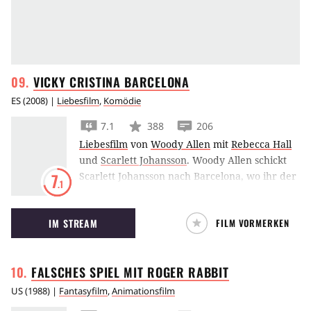
VICKY CRISTINA
BARCELONA
ES
(
2008
) |
Liebesfilm
,
Komödie
7.1
388
206
Liebesfilm
von
Woody Allen
mit
Rebecca Hall
und
Scarlett Johansson
.
Woody Allen schickt
Scarlett Johansson nach Barcelona, wo ihr der
7
.1
frisch verlassene Javier Bardem ein
unmoralisches Angebot macht.
IM STREAM
FILM VORMERKEN
FALSCHES SPIEL MIT ROGER
RABBIT
US
(
1988
) |
Fantasyfilm
,
Animationsfilm