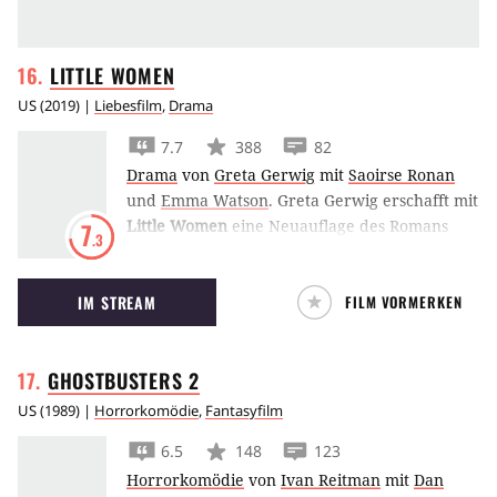
LITTLE
WOMEN
US
(
2019
) |
Liebesfilm
,
Drama
7.7
388
82
Drama
von
Greta Gerwig
mit
Saoirse Ronan
und
Emma Watson
.
Greta Gerwig erschafft mit
Little Women
eine Neuauflage des Romans
7
.3
Betty und ihre Schwestern von Louisa May
Alcott mit Saoirse Ronan, Emma Watson,
IM STREAM
FILM VORMERKEN
Florence Pugh und Eliza Scanlen in den
Hauptrollen.
GHOSTBUSTERS
2
US
(
1989
) |
Horrorkomödie
,
Fantasyfilm
6.5
148
123
Horrorkomödie
von
Ivan Reitman
mit
Dan