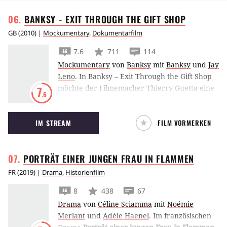
BANKSY - EXIT THROUGH THE GIFT
SHOP
GB
(
2010
) |
Mockumentary
,
Dokumentarfilm
7.6
711
114
Mockumentary
von
Banksy
mit
Banksy
und
Jay
Leno
.
In Banksy – Exit Through the Gift Shop
möchte der Filmemacher Thierry Guetta eine
7
.6
Reportage über den Street-Art-Künstler
Banksy drehen, doch der dreht den Spieß um.
IM STREAM
FILM VORMERKEN
PORTRÄT EINER JUNGEN FRAU IN
FLAMMEN
FR
(
2019
) |
Drama
,
Historienfilm
8
438
67
Drama
von
Céline Sciamma
mit
Noémie
Merlant
und
Adèle Haenel
.
Im französischen