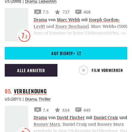
US
(
2009
) |
Drama
,
Liebesfilm
7.5
737
468
Drama
von
Marc Webb
mit
Joseph Gordon-
Levitt
und
Zooey Deschanel
.
Marc Webbs (500)
Days of Summer ist keine Liebesgeschichte, so
7
.2
warnt der Film zumindest selbst. Doch was
sich zwischen Joseph Gordon-Levitt und Zooey
AUF DISNEY+
Deschanel anbahnt, sieht verdächtig danach
aus.
ALLE ANBIETER
FILM VORMERKEN
VERBLENDUNG
US
(
2011
) |
Drama
,
Thriller
7.4
654
449
Drama
von
David Fincher
mit
Daniel Craig
und
Rooney Mara
.
Daniel Craig und Rooney Mara
ermitteln in dem US-Remake Verblendung, das