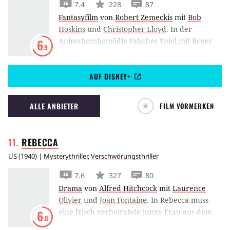
7.4
228
87
Fantasyfilm
von
Robert Zemeckis
mit
Bob
Hoskins
und
Christopher Lloyd
.
In der
Animationskomödie Falsches Spiel mit Roger
6
.9
Rabbit hetzt die Zeichentrickfigur Roger
Rabbit Bob Hoskins auf seine Frau, da er ihr
AUF DISNEY+
Untreue unterstellt.
ALLE ANBIETER
FILM VORMERKEN
REBECCA
US
(
1940
) |
Mysterythriller
,
Verschwörungsthriller
7.6
327
80
Drama
von
Alfred Hitchcock
mit
Laurence
Olivier
und
Joan Fontaine
.
In Rebecca muss
eine frisch verheiratete junge Frau aus dem
6
.8
Schatten ihrer Vorgängerin treten.