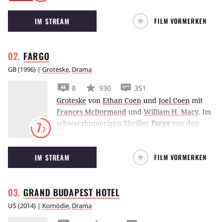
James Stewart versucht sein Trauma von der
IM STREAM
FILM VORMERKEN
Angst vor Höhen zu bewältigen.
FARGO
GB
(
1996
) |
Groteske
,
Drama
8
930
351
Groteske
von
Ethan Coen
und
Joel Coen
mit
Frances McDormand
und
William H. Macy
.
Im
schwarzhumorigen Thriller
Fargo
von den
7
.7
Coen-Brüdern lässt William H Macy seine
eigene Frau von zwei idiotischen Gangstern
IM STREAM
FILM VORMERKEN
entführen, um seinen Schwiegervater zu
erpressen. Dafür gab es 1997 zwei Oscars.
GRAND BUDAPEST
HOTEL
US
(
2014
) |
Komödie
,
Drama