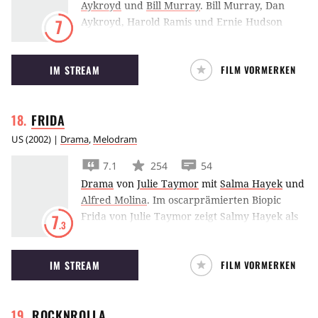
Aykroyd
und
Bill Murray
.
Bill Murray, Dan
Aykroyd, Harold Ramis und Ernie Hudson
7
melden sich mit Ghostbusters 2 zurück und
machen Jagd auf einen dämonischen
IM STREAM
FILM VORMERKEN
Karpatenfürsten.
FRIDA
US
(
2002
) |
Drama
,
Melodram
7.1
254
54
Drama
von
Julie Taymor
mit
Salma Hayek
und
Alfred Molina
.
Im oscarprämierten Biopic
Frida von Julie Taymor zeigt Salmy Hayek als
7
.3
Frida Kahlo, wie sie mit Hilfe der Malerei
einen folgenschweren Unfall verarbeitet.
IM STREAM
FILM VORMERKEN
ROCKNROLLA