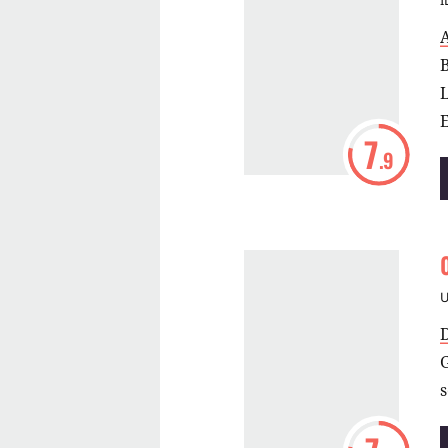
I
A
B
L
7
.9
s