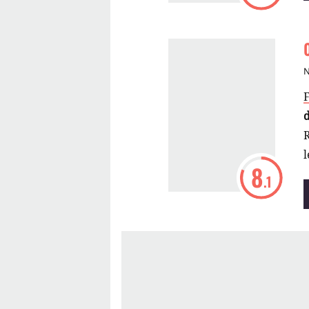
R
l
8
.1