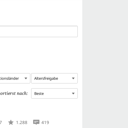
tionsländer
Altersfreigabe
ortierst nach:
Beste
7
1.288
419