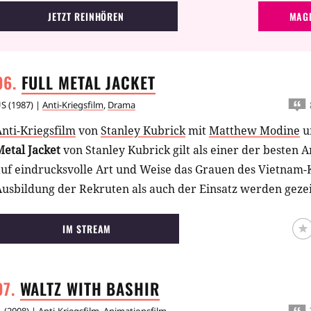
JETZT REINHÖREN
MAGE
FULL METAL
JACKET
US
(
1987
) |
Anti-Kriegsfilm
,
Drama
nti-Kriegsfilm
von
Stanley Kubrick
mit
Matthew Modine
u
Metal Jacket
von Stanley Kubrick gilt als einer der besten A
uf eindrucksvolle Art und Weise das Grauen des Vietnam-K
usbildung der Rekruten als auch der Einsatz werden gezei
IM STREAM
WALTZ WITH
BASHIR