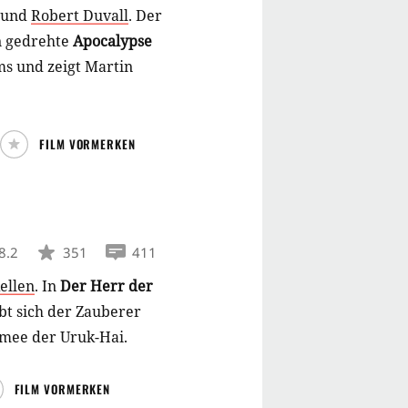
und
Robert Duvall
.
Der
n gedrehte
Apocalypse
lms und zeigt Martin
FILM VORMERKEN
8.2
351
411
ellen
.
In
Der Herr der
ebt sich der Zauberer
mee der Uruk-Hai.
FILM VORMERKEN