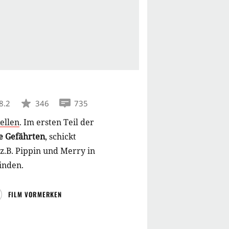
8.2
346
735
ellen
.
Im ersten Teil der
e Gefährten
, schickt
z.B. Pippin und Merry in
inden.
FILM VORMERKEN