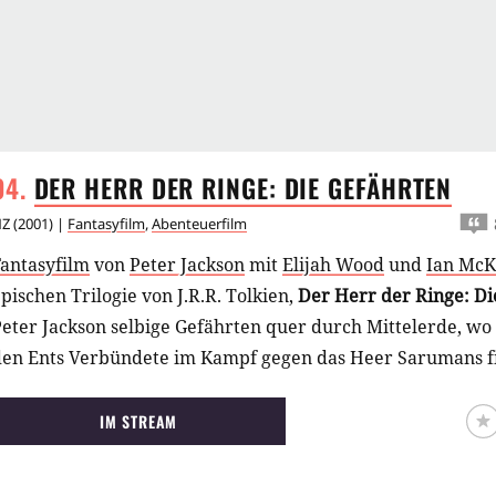
DER HERR DER RINGE: DIE
GEFÄHRTEN
NZ
(
2001
) |
Fantasyfilm
,
Abenteuerfilm
Fantasyfilm
von
Peter Jackson
mit
Elijah Wood
und
Ian McK
pischen Trilogie von J.R.R. Tolkien,
Der Herr der Ringe: Di
eter Jackson selbige Gefährten quer durch Mittelerde, wo 
den Ents Verbündete im Kampf gegen das Heer Sarumans f
IM STREAM