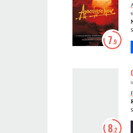
A
7
.9
8
.2