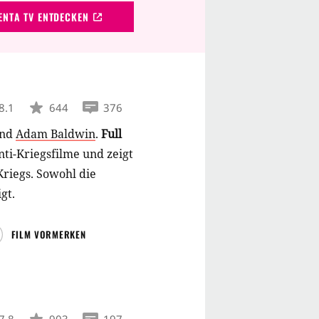
NTA TV ENTDECKEN
8.1
644
376
nd
Adam Baldwin
.
Full
nti-Kriegsfilme und zeigt
riegs. Sowohl die
gt.
FILM VORMERKEN
7.8
903
197