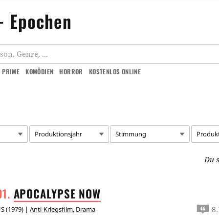
 - Epochen
 PRIME
KOMÖDIEN
HORROR
KOSTENLOS ONLINE
Produktionsjahr
Stimmung
Produk
Du s
APOCALYPSE
NOW
8.
US
(
1979
) |
Anti-Kriegsfilm
,
Drama