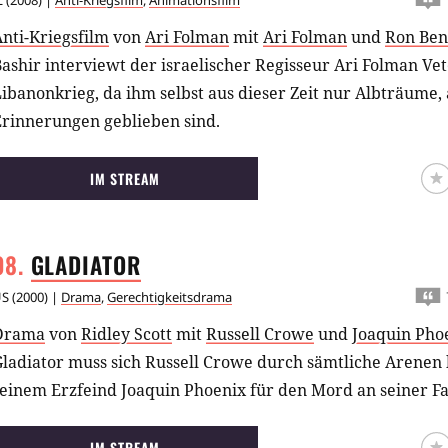
L
(
2008
) |
Anti-Kriegsfilm
,
Animationsfilm
nti-Kriegsfilm
von
Ari Folman
mit
Ari Folman
und
Ron Ben
ashir interviewt der israelischer Regisseur Ari Folman V
ibanonkrieg, da ihm selbst aus dieser Zeit nur Albträume,
Erinnerungen geblieben sind.
IM STREAM
GLADIATOR
US
(
2000
) |
Drama
,
Gerechtigkeitsdrama
Drama
von
Ridley Scott
mit
Russell Crowe
und
Joaquin Pho
Gladiator muss sich Russell Crowe durch sämtliche Arenen
einem Erzfeind Joaquin Phoenix für den Mord an seiner Fa
IM STREAM