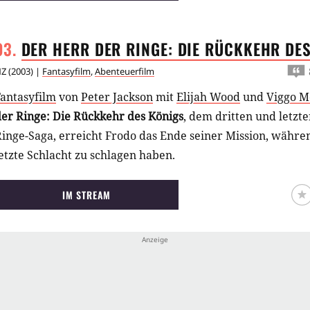
DER HERR DER RINGE: DIE RÜCKKEHR DE
NZ
(
2003
) |
Fantasyfilm
,
Abenteuerfilm
Fantasyfilm
von
Peter Jackson
mit
Elijah Wood
und
Viggo M
der Ringe: Die Rückkehr des Königs
, dem dritten und letzte
inge-Saga, erreicht Frodo das Ende seiner Mission, währe
etzte Schlacht zu schlagen haben.
IM STREAM