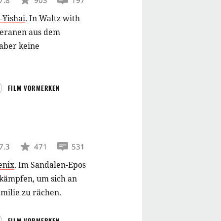
-Yishai
.
In Waltz with
eteranen aus dem
 aber keine
FILM VORMERKEN
7.3
471
531
enix
.
Im Sandalen-Epos
 kämpfen, um sich an
milie zu rächen.
FILM VORMERKEN