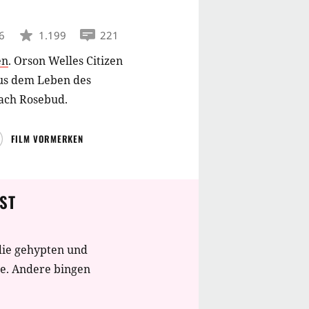
6
1.199
221
en
.
Orson Welles Citizen
 aus dem Leben des
nach Rosebud.
FILM VORMERKEN
ST
die gehypten und
te. Andere bingen