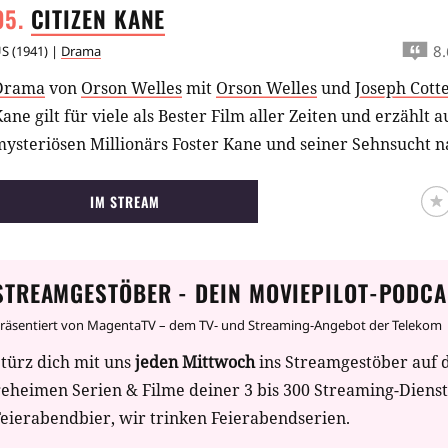
CITIZEN
KANE
8.
US
(
1941
) |
Drama
Drama
von
Orson Welles
mit
Orson Welles
und
Joseph Cott
ane gilt für viele als Bester Film aller Zeiten und erzählt
mysteriösen Millionärs Foster Kane und seiner Sehnsucht 
IM STREAM
STREAMGESTÖBER - DEIN MOVIEPILOT-PODCA
räsentiert von MagentaTV – dem TV- und Streaming-Angebot der Telekom
türz dich mit uns
jeden Mittwoch
ins Streamgestöber auf 
geheimen Serien & Filme deiner 3 bis 300 Streaming-Diens
eierabendbier, wir trinken Feierabendserien.