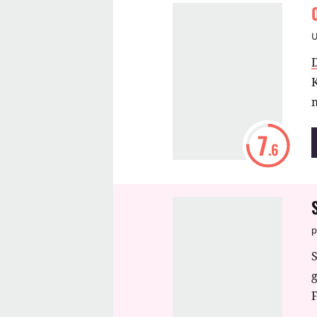
K
7
.6
p
S
F