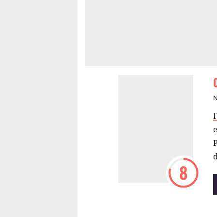
e
P
8