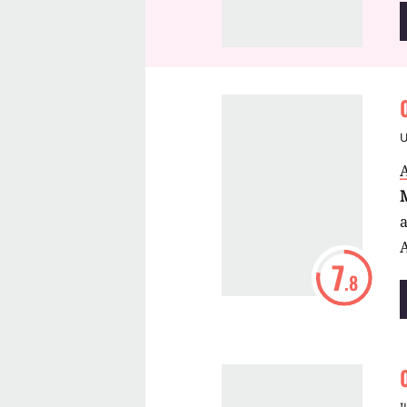
A
a
A
7
.8