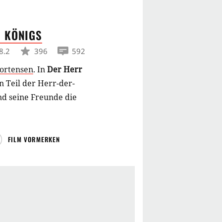
S
KÖNIGS
8.2
396
592
ortensen
.
In
Der Herr
n Teil der Herr-der-
nd seine Freunde die
FILM VORMERKEN