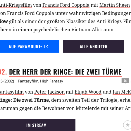
nti-Kriegsfilm
von
Francis Ford Coppola
mit
Martin Sheen
von Francis Ford Coppola unter wahnwitzigen Bedingunge
Now
gilt als einer der größten Klassiker des Anti-Kriegs-Fi
Sheen in einem psychedelischen Vietnam-Albtraum.
AUF PARAMOUNT+
ALLE ANBIETER
DER HERR DER RINGE: DIE ZWEI
TÜRME
US
(
2002
) |
Fantasyfilm
,
High Fantasy
Fantasyfilm
von
Peter Jackson
mit
Elijah Wood
und
Ian McK
Ringe: Die zwei Türme
, dem zweiten Teil der Trilogie, erh
Saruman gegen die Bewohner von Mittelerde mit seiner Ar
IM STREAM